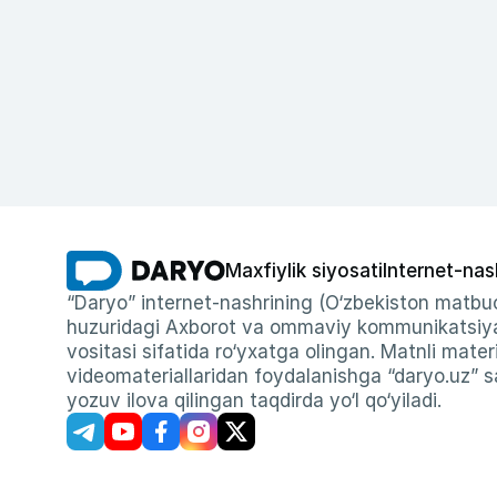
Maxfiylik siyosati
Internet-nas
“Daryo” internet-nashrining (O‘zbekiston matbuo
huzuridagi Axborot va ommaviy kommunikatsiyal
vositasi sifatida ro‘yxatga olingan. Matnli materi
videomateriallaridan foydalanishga “daryo.uz” sa
yozuv ilova qilingan taqdirda yo‘l qo‘yiladi.