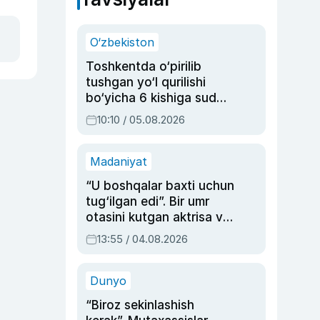
O‘zbekiston
Toshkentda o‘pirilib
tushgan yo‘l qurilishi
bo‘yicha 6 kishiga sud
hukmi o‘qildi
10:10 / 05.08.2026
Madaniyat
“U boshqalar baxti uchun
tug‘ilgan edi”. Bir umr
otasini kutgan aktrisa va
dublyaj ustasi Rimma
13:55 / 04.08.2026
Ahmedovaning
sinovlarga to‘la hayoti
Dunyo
“Biroz sekinlashish