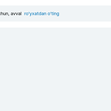
uchun, avval
ro‘yxatdan o‘ting