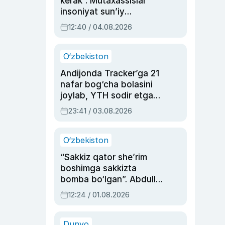
kerak”. Mutaxassislar
insoniyat sun’iy
intellektni boshqara
12:40 / 04.08.2026
olmay qolishidan xavotir
bildirdi
O‘zbekiston
Andijonda Tracker’ga 21
nafar bog‘cha bolasini
joylab, YTH sodir etgan
ayolga sud hukmi o‘qildi
23:41 / 03.08.2026
O‘zbekiston
“Sakkiz qator she’rim
boshimga sakkizta
bomba bo‘lgan”. Abdulla
Oripovni siyosiy
12:24 / 01.08.2026
ayblovlardan asrab
qolgan voqea
Dunyo