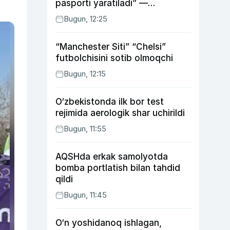
pasporti yaratiladi” —
energetika vaziri
Bugun, 12:25
“Manchester Siti” “Chelsi”
futbolchisini sotib olmoqchi
Bugun, 12:15
O‘zbekistonda ilk bor test
rejimida aerologik shar uchirildi
Bugun, 11:55
AQSHda erkak samolyotda
bomba portlatish bilan tahdid
qildi
Bugun, 11:45
O‘n yoshidanoq ishlagan,