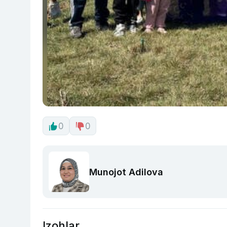
0
0
Munojot Adilova
Izohlar