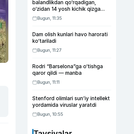
balandlikdan qo‘rqadigan,
o‘zidan 14 yosh kichik qizga
uylangan Yorqinxo‘ja Umarov
Bugun, 11:35
34 yoshda
Dam olish kunlari havo harorati
ko‘tariladi
Bugun, 11:27
Rodri “Barselona”ga o‘tishga
qaror qildi — manba
Bugun, 11:11
Stenford olimlari sun’iy intellekt
yordamida viruslar yaratdi
Bugun, 10:55
Tavsiyalar