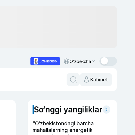
O‘zbekcha
Kabinet
So‘nggi yangiliklar
“O‘zbekistondagi barcha
mahallalarning energetik