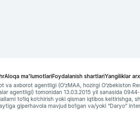
hr
Aloqa ma'lumotlari
Foydalanish shartlari
Yangiliklar arx
t va axborot agentligi (O‘zMAA, hozirgi O‘zbekiston Res
ar agentligi) tomonidan 13.03.2015 yil sanasida 0944
allarni to‘liq ko‘chirish yoki qisman iqtibos keltirishga, 
ytiga giperhavola mavjud bo‘lgan va/yoki “Daryo” intern