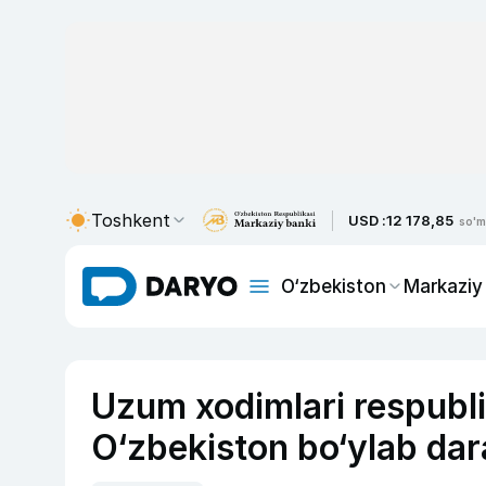
Toshkent
USD :
12 178,85
so'm
O‘zbekiston
Markaziy
Uzum xodimlari respubli
O‘zbekiston bo‘ylab dar