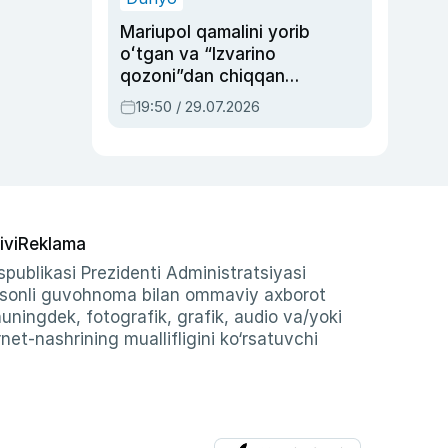
Mariupol qamalini yorib
oʻtgan va “Izvarino
qozoni”dan chiqqan
qahramon — Ukraina
19:50 / 29.07.2026
armiyasi bosh
qoʻmondoni Drapatiy
haqida
ivi
Reklama
publikasi Prezidenti Administratsiyasi
-sonli guvohnoma bilan ommaviy axborot
shuningdek, fotografik, grafik, audio va/yoki
et-nashrining muallifligini ko‘rsatuvchi