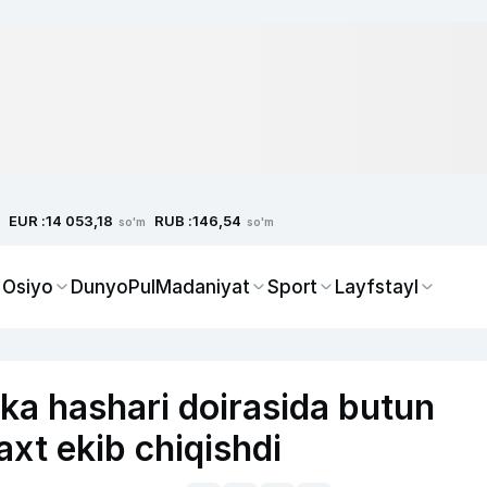
EUR :
RUB :
14 053,18
146,54
so'm
so'm
 Osiyo
Dunyo
Pul
Madaniyat
Sport
Layfstayl
ka hashari doirasida butun
axt ekib chiqishdi