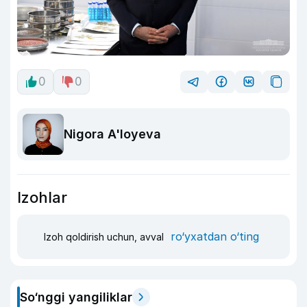
0
0
Nigora A'loyeva
Izohlar
ro‘yxatdan o‘ting
Izoh qoldirish uchun, avval
So‘nggi yangiliklar