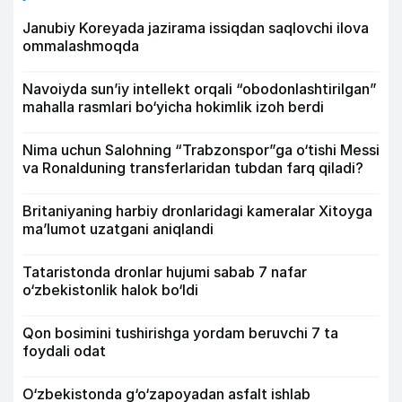
Janubiy Koreyada jazirama issiqdan saqlovchi ilova
ommalashmoqda
Navoiyda sun’iy intellekt orqali “obodonlashtirilgan”
mahalla rasmlari bo‘yicha hokimlik izoh berdi
Nima uchun Salohning “Trabzonspor”ga o‘tishi Messi
va Ronalduning transferlaridan tubdan farq qiladi?
Britaniyaning harbiy dronlaridagi kameralar Xitoyga
ma’lumot uzatgani aniqlandi
Tataristonda dronlar hujumi sabab 7 nafar
o‘zbekistonlik halok bo‘ldi
Qon bosimini tushirishga yordam beruvchi 7 ta
foydali odat
O‘zbekistonda g‘o‘zapoyadan asfalt ishlab