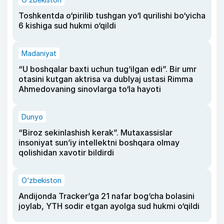
Toshkentda o‘pirilib tushgan yo‘l qurilishi bo‘yicha
6 kishiga sud hukmi o‘qildi
Madaniyat
“U boshqalar baxti uchun tug‘ilgan edi”. Bir umr
otasini kutgan aktrisa va dublyaj ustasi Rimma
Ahmedovaning sinovlarga to‘la hayoti
Dunyo
“Biroz sekinlashish kerak”. Mutaxassislar
insoniyat sun’iy intellektni boshqara olmay
qolishidan xavotir bildirdi
O‘zbekiston
Andijonda Tracker’ga 21 nafar bog‘cha bolasini
joylab, YTH sodir etgan ayolga sud hukmi o‘qildi