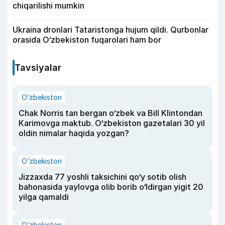
chiqarilishi mumkin
Ukraina dronlari Tataristonga hujum qildi. Qurbonlar
orasida O‘zbekiston fuqarolari ham bor
Tavsiyalar
O‘zbekiston
Chak Norris tan bergan o‘zbek va Bill Klintondan
Karimovga maktub. O‘zbekiston gazetalari 30 yil
oldin nimalar haqida yozgan?
O‘zbekiston
Jizzaxda 77 yoshli taksichini qo‘y sotib olish
bahonasida yaylovga olib borib o‘ldirgan yigit 20
yilga qamaldi
O‘zbekiston