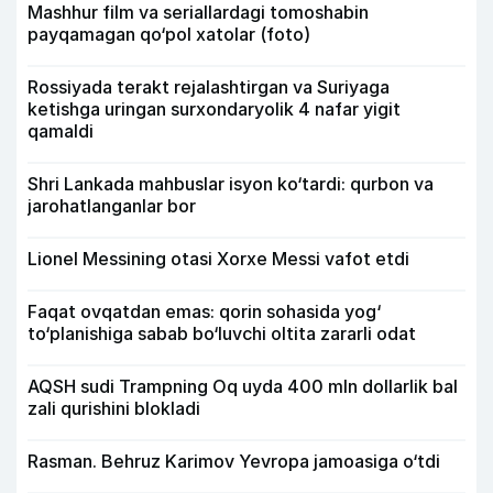
Mashhur film va seriallardagi tomoshabin
payqamagan qo‘pol xatolar (foto)
Rossiyada terakt rejalashtirgan va Suriyaga
ketishga uringan surxondaryolik 4 nafar yigit
qamaldi
Shri Lankada mahbuslar isyon ko‘tardi: qurbon va
jarohatlanganlar bor
Lionel Messining otasi Xorxe Messi vafot etdi
Faqat ovqatdan emas: qorin sohasida yog‘
to‘planishiga sabab bo‘luvchi oltita zararli odat
AQSH sudi Trampning Oq uyda 400 mln dollarlik bal
zali qurishini blokladi
Rasman. Behruz Karimov Yevropa jamoasiga o‘tdi