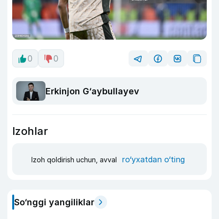
0
0
Erkinjon G‘aybullayev
Izohlar
ro‘yxatdan o‘ting
Izoh qoldirish uchun, avval
So‘nggi yangiliklar