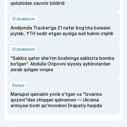
qolishidan xavotir bildirdi
O‘zbekiston
Andijonda Tracker’ga 21 nafar bog‘cha bolasini
joylab, YTH sodir etgan ayolga sud hukmi o‘qildi
O‘zbekiston
“Sakkiz qator she’rim boshimga sakkizta bomba
bo‘lgan”. Abdulla Oripovni siyosiy ayblovlardan
asrab qolgan voqea
Dunyo
Mariupol qamalini yorib oʻtgan va “Izvarino
qozoni”dan chiqqan qahramon — Ukraina
armiyasi bosh qoʻmondoni Drapatiy haqida