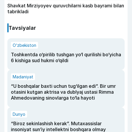
Shavkat Mirziyoyev quruvchilarni kasb bayrami bilan
tabrikladi
Tavsiyalar
O‘zbekiston
Toshkentda o‘pirilib tushgan yo‘l qurilishi bo‘yicha
6 kishiga sud hukmi o‘qildi
Madaniyat
“U boshqalar baxti uchun tug‘ilgan edi”. Bir umr
otasini kutgan aktrisa va dublyaj ustasi Rimma
Ahmedovaning sinovlarga to‘la hayoti
Dunyo
“Biroz sekinlashish kerak”. Mutaxassislar
insoniyat sun’iy intellektni boshqara olmay