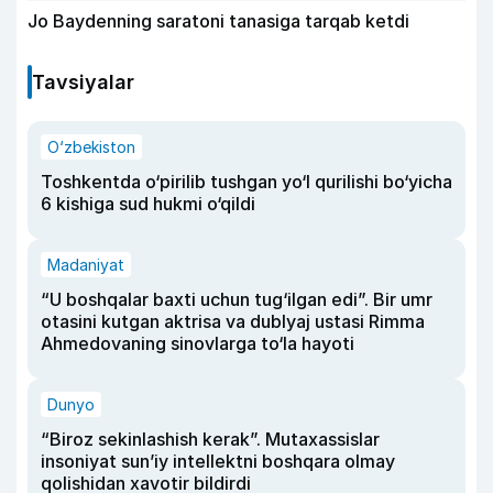
Jo Baydenning saratoni tanasiga tarqab ketdi
Tavsiyalar
O‘zbekiston
Toshkentda o‘pirilib tushgan yo‘l qurilishi bo‘yicha
6 kishiga sud hukmi o‘qildi
Madaniyat
“U boshqalar baxti uchun tug‘ilgan edi”. Bir umr
otasini kutgan aktrisa va dublyaj ustasi Rimma
Ahmedovaning sinovlarga to‘la hayoti
Dunyo
“Biroz sekinlashish kerak”. Mutaxassislar
insoniyat sun’iy intellektni boshqara olmay
qolishidan xavotir bildirdi