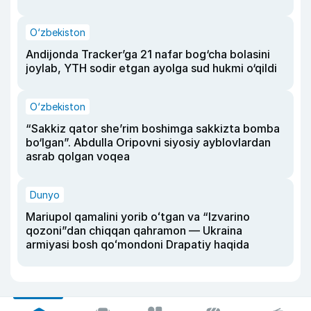
O‘zbekiston
Andijonda Tracker’ga 21 nafar bog‘cha bolasini
joylab, YTH sodir etgan ayolga sud hukmi o‘qildi
O‘zbekiston
“Sakkiz qator she’rim boshimga sakkizta bomba
bo‘lgan”. Abdulla Oripovni siyosiy ayblovlardan
asrab qolgan voqea
Dunyo
Mariupol qamalini yorib oʻtgan va “Izvarino
qozoni”dan chiqqan qahramon — Ukraina
armiyasi bosh qoʻmondoni Drapatiy haqida