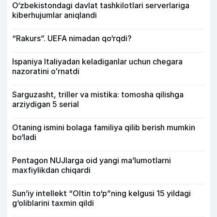
O‘zbekistondagi davlat tashkilotlari serverlariga
kiberhujumlar aniqlandi
“Rakurs”. UEFA nimadan qo‘rqdi?
Ispaniya Italiyadan keladiganlar uchun chegara
nazoratini oʻrnatdi
Sarguzasht, triller va mistika: tomosha qilishga
arziydigan 5 serial
Otaning ismini bolaga familiya qilib berish mumkin
bo‘ladi
Pentagon NUJlarga oid yangi maʼlumotlarni
maxfiylikdan chiqardi
Sun’iy intellekt “Oltin to‘p”ning kelgusi 15 yildagi
g‘oliblarini taxmin qildi