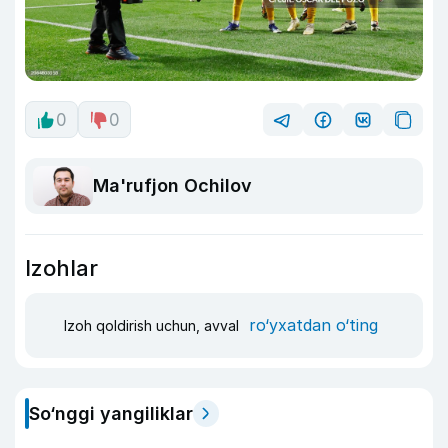
0
0
Ma'rufjon Ochilov
Izohlar
ro‘yxatdan o‘ting
Izoh qoldirish uchun, avval
So‘nggi yangiliklar