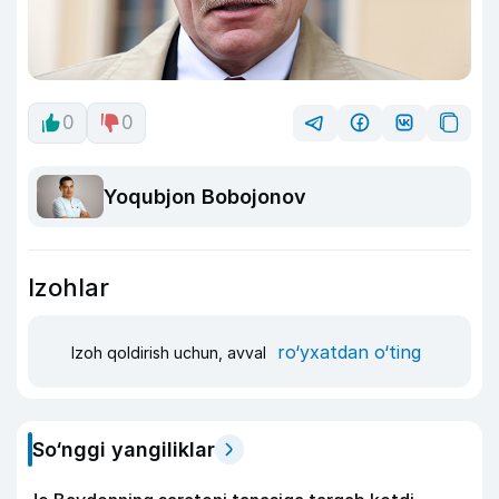
0
0
Yoqubjon Bobojonov
Izohlar
ro‘yxatdan o‘ting
Izoh qoldirish uchun, avval
So‘nggi yangiliklar