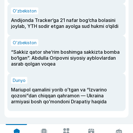
O‘zbekiston
Andijonda Tracker’ga 21 nafar bog‘cha bolasini
joylab, YTH sodir etgan ayolga sud hukmi o‘qildi
O‘zbekiston
“Sakkiz qator she’rim boshimga sakkizta bomba
bo‘lgan”. Abdulla Oripovni siyosiy ayblovlardan
asrab qolgan voqea
Dunyo
Mariupol qamalini yorib oʻtgan va “Izvarino
qozoni”dan chiqqan qahramon — Ukraina
armiyasi bosh qoʻmondoni Drapatiy haqida