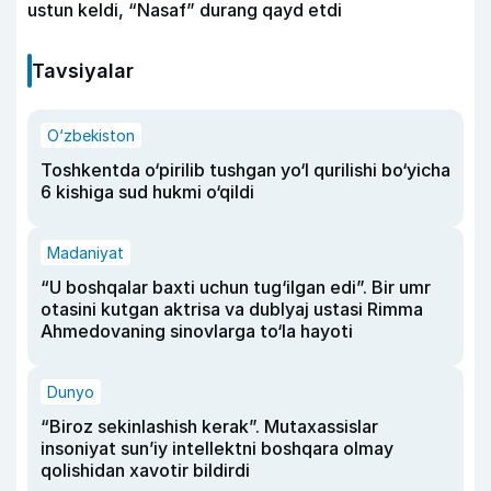
ustun keldi, “Nasaf” durang qayd etdi
Tavsiyalar
O‘zbekiston
Toshkentda o‘pirilib tushgan yo‘l qurilishi bo‘yicha
6 kishiga sud hukmi o‘qildi
Madaniyat
“U boshqalar baxti uchun tug‘ilgan edi”. Bir umr
otasini kutgan aktrisa va dublyaj ustasi Rimma
Ahmedovaning sinovlarga to‘la hayoti
Dunyo
“Biroz sekinlashish kerak”. Mutaxassislar
insoniyat sun’iy intellektni boshqara olmay
qolishidan xavotir bildirdi