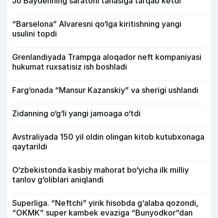
Jo Baydenning saratoni tanasiga tarqab ketdi
“Barselona” Alvaresni qo‘lga kiritishning yangi
usulini topdi
Grenlandiyada Trampga aloqador neft kompaniyasi
hukumat ruxsatisiz ish boshladi
Farg‘onada “Mansur Kazanskiy” va sherigi ushlandi
Zidanning o‘g‘li yangi jamoaga o‘tdi
Avstraliyada 150 yil oldin olingan kitob kutubxonaga
qaytarildi
O‘zbekistonda kasbiy mahorat bo‘yicha ilk milliy
tanlov g‘oliblari aniqlandi
Superliga. “Neftchi” yirik hisobda g‘alaba qozondi,
“OKMK” super kambek evaziga “Bunyodkor”dan