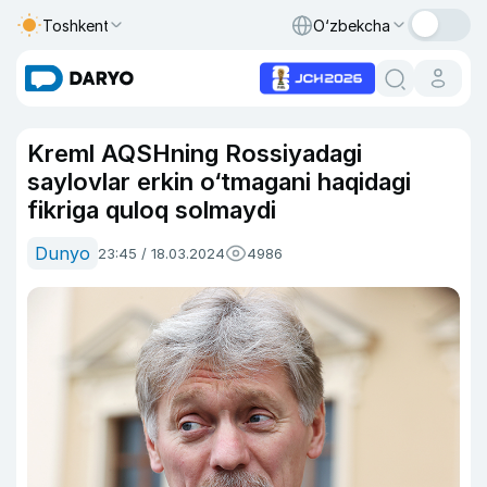
Toshkent
O‘zbekcha
Kreml AQSHning Rossiyadagi
saylovlar erkin o‘tmagani haqidagi
fikriga quloq solmaydi
Dunyo
23:45 / 18.03.2024
4986