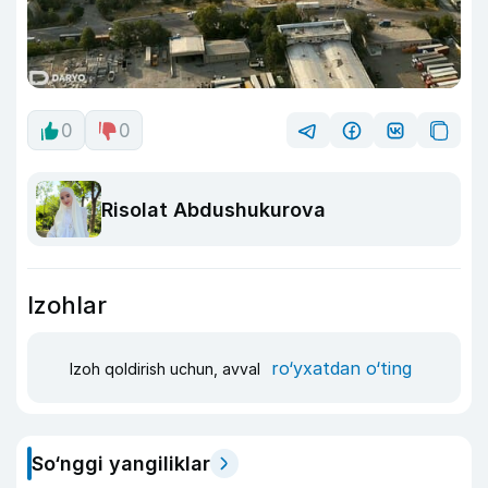
0
0
Risolat Abdushukurova
Izohlar
ro‘yxatdan o‘ting
Izoh qoldirish uchun, avval
So‘nggi yangiliklar