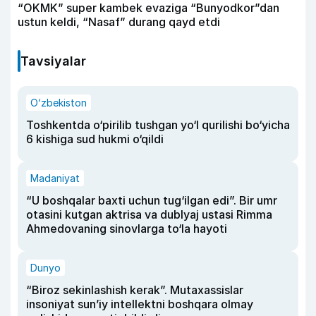
“OKMK” super kambek evaziga “Bunyodkor”dan
ustun keldi, “Nasaf” durang qayd etdi
Tavsiyalar
O‘zbekiston
Toshkentda o‘pirilib tushgan yo‘l qurilishi bo‘yicha
6 kishiga sud hukmi o‘qildi
Madaniyat
“U boshqalar baxti uchun tug‘ilgan edi”. Bir umr
otasini kutgan aktrisa va dublyaj ustasi Rimma
Ahmedovaning sinovlarga to‘la hayoti
Dunyo
“Biroz sekinlashish kerak”. Mutaxassislar
insoniyat sun’iy intellektni boshqara olmay