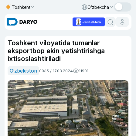
Toshkent
O‘zbekcha
Toshkent viloyatida tumanlar
eksportbop ekin yetishtirishga
ixtisoslashtiriladi
O‘zbekiston
00:15 / 17.03.2024
11901