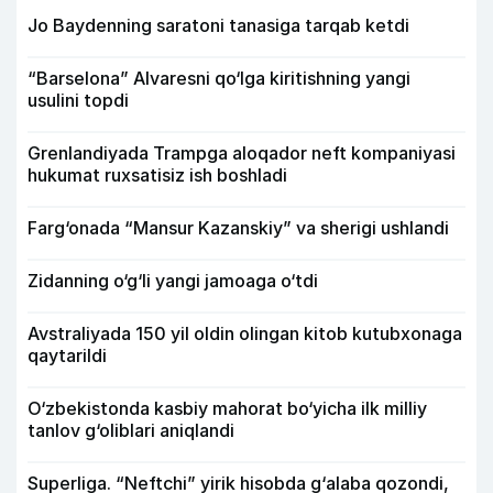
Jo Baydenning saratoni tanasiga tarqab ketdi
“Barselona” Alvaresni qo‘lga kiritishning yangi
usulini topdi
Grenlandiyada Trampga aloqador neft kompaniyasi
hukumat ruxsatisiz ish boshladi
Farg‘onada “Mansur Kazanskiy” va sherigi ushlandi
Zidanning o‘g‘li yangi jamoaga o‘tdi
Avstraliyada 150 yil oldin olingan kitob kutubxonaga
qaytarildi
O‘zbekistonda kasbiy mahorat bo‘yicha ilk milliy
tanlov g‘oliblari aniqlandi
Superliga. “Neftchi” yirik hisobda g‘alaba qozondi,