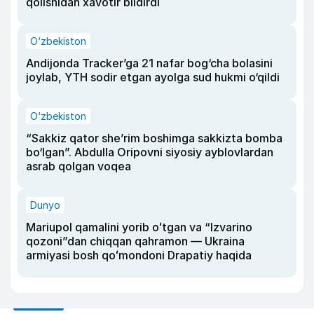
qolishidan xavotir bildirdi
O‘zbekiston
Andijonda Tracker’ga 21 nafar bog‘cha bolasini
joylab, YTH sodir etgan ayolga sud hukmi o‘qildi
O‘zbekiston
“Sakkiz qator she’rim boshimga sakkizta bomba
bo‘lgan”. Abdulla Oripovni siyosiy ayblovlardan
asrab qolgan voqea
Dunyo
Mariupol qamalini yorib oʻtgan va “Izvarino
qozoni”dan chiqqan qahramon — Ukraina
armiyasi bosh qoʻmondoni Drapatiy haqida