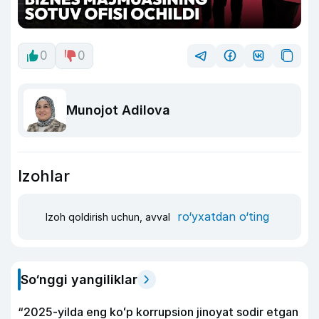
0
0
Munojot Adilova
Izohlar
ro‘yxatdan o‘ting
Izoh qoldirish uchun, avval
So‘nggi yangiliklar
“2025-yilda eng koʻp korrupsion jinoyat sodir etgan