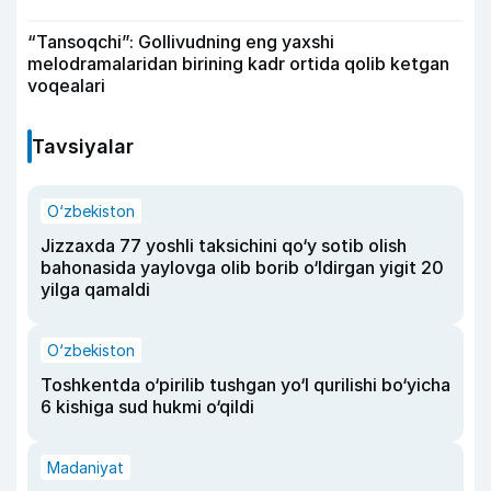
“Tansoqchi”: Gollivudning eng yaxshi
melodramalaridan birining kadr ortida qolib ketgan
voqealari
Tavsiyalar
O‘zbekiston
Jizzaxda 77 yoshli taksichini qo‘y sotib olish
bahonasida yaylovga olib borib o‘ldirgan yigit 20
yilga qamaldi
O‘zbekiston
Toshkentda o‘pirilib tushgan yo‘l qurilishi bo‘yicha
6 kishiga sud hukmi o‘qildi
Madaniyat