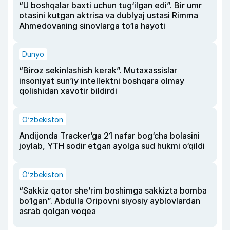
“U boshqalar baxti uchun tug‘ilgan edi”. Bir umr
otasini kutgan aktrisa va dublyaj ustasi Rimma
Ahmedovaning sinovlarga to‘la hayoti
Dunyo
“Biroz sekinlashish kerak”. Mutaxassislar
insoniyat sun’iy intellektni boshqara olmay
qolishidan xavotir bildirdi
O‘zbekiston
Andijonda Tracker’ga 21 nafar bog‘cha bolasini
joylab, YTH sodir etgan ayolga sud hukmi o‘qildi
O‘zbekiston
“Sakkiz qator she’rim boshimga sakkizta bomba
bo‘lgan”. Abdulla Oripovni siyosiy ayblovlardan
asrab qolgan voqea