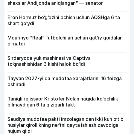
shaxslar Andijonda aniqlangan” — senator
Eron Hormuz bo‘g‘ozini ochish uchun AQSHga 6 ta
shart qo‘ydi
Mourinyo “Real” futbolchilari uchun qat’iy qoidalar
o‘rnatdi
Sirdaryoda yuk mashinasi va Captiva
to‘qnashishidan 3 kishi halok bo‘ldi
Tayvan 2027-yilda mudofaa xarajatlarini 16 foizga
oshiradi
Taniqli rejissyor Kristofer Nolan haqida ko‘pchilik
bilmaydigan 6 ta qiziqarli fakt
Saudiya mudofaa pakti imzolaganidan ikki kun o‘tib
husiylar qirollikning neftni qayta ishlash zavodiga
hujum qildi