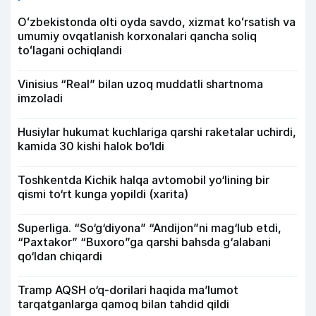
Oʻzbekistonda olti oyda savdo, xizmat koʻrsatish va
umumiy ovqatlanish korxonalari qancha soliq
toʻlagani ochiqlandi
Vinisius “Real” bilan uzoq muddatli shartnoma
imzoladi
Husiylar hukumat kuchlariga qarshi raketalar uchirdi,
kamida 30 kishi halok bo‘ldi
Toshkentda Kichik halqa avtomobil yo‘lining bir
qismi to‘rt kunga yopildi (xarita)
Superliga. “So‘g‘diyona” “Andijon”ni mag‘lub etdi,
“Paxtakor” “Buxoro”ga qarshi bahsda g‘alabani
qo‘ldan chiqardi
Tramp AQSH o‘q-dorilari haqida ma’lumot
tarqatganlarga qamoq bilan tahdid qildi