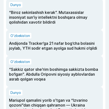
Dunyo
“Biroz sekinlashish kerak”. Mutaxassislar
insoniyat sun’iy intellektni boshqara olmay
qolishidan xavotir bildirdi
O‘zbekiston
Andijonda Tracker’ga 21 nafar bog‘cha bolasini
joylab, YTH sodir etgan ayolga sud hukmi o‘qildi
O‘zbekiston
“Sakkiz qator she’rim boshimga sakkizta bomba
bo‘lgan”. Abdulla Oripovni siyosiy ayblovlardan
asrab qolgan voqea
Dunyo
Mariupol qamalini yorib oʻtgan va “Izvarino
qozoni”dan chiqqan qahramon — Ukraina