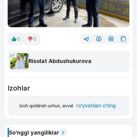
0
0
Risolat Abdushukurova
Izohlar
ro‘yxatdan o‘ting
Izoh qoldirish uchun, avval
So‘nggi yangiliklar