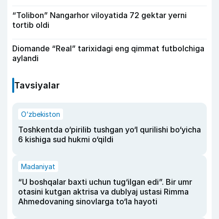
“Tolibon” Nangarhor viloyatida 72 gektar yerni
tortib oldi
Diomande “Real” tarixidagi eng qimmat futbolchiga
aylandi
Tavsiyalar
O‘zbekiston
Toshkentda o‘pirilib tushgan yo‘l qurilishi bo‘yicha
6 kishiga sud hukmi o‘qildi
Madaniyat
“U boshqalar baxti uchun tug‘ilgan edi”. Bir umr
otasini kutgan aktrisa va dublyaj ustasi Rimma
Ahmedovaning sinovlarga to‘la hayoti