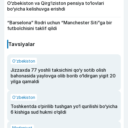
O‘zbekiston va Qirg‘iziston pensiya to‘lovlari
bo‘yicha kelishuvga erishdi
“Barselona” Rodri uchun “Manchester Siti”ga bir
futbolchisini taklif qildi
Tavsiyalar
O‘zbekiston
Jizzaxda 77 yoshli taksichini qo‘y sotib olish
bahonasida yaylovga olib borib o‘ldirgan yigit 20
yilga qamaldi
O‘zbekiston
Toshkentda o‘pirilib tushgan yo‘l qurilishi bo‘yicha
6 kishiga sud hukmi o‘qildi
Madaniyat