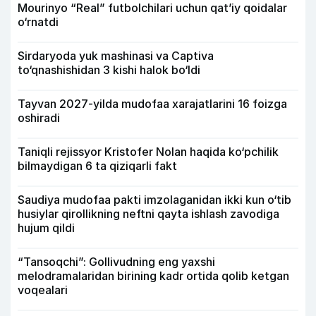
Mourinyo “Real” futbolchilari uchun qat’iy qoidalar
o‘rnatdi
Sirdaryoda yuk mashinasi va Captiva
to‘qnashishidan 3 kishi halok bo‘ldi
Tayvan 2027-yilda mudofaa xarajatlarini 16 foizga
oshiradi
Taniqli rejissyor Kristofer Nolan haqida ko‘pchilik
bilmaydigan 6 ta qiziqarli fakt
Saudiya mudofaa pakti imzolaganidan ikki kun o‘tib
husiylar qirollikning neftni qayta ishlash zavodiga
hujum qildi
“Tansoqchi”: Gollivudning eng yaxshi
melodramalaridan birining kadr ortida qolib ketgan
voqealari