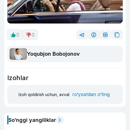
0
0
Yoqubjon Bobojonov
Izohlar
ro‘yxatdan o‘ting
Izoh qoldirish uchun, avval
So‘nggi yangiliklar