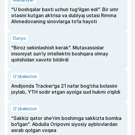
“U boshqalar baxti uchun tug‘ilgan edi”. Bir umr
otasini kutgan aktrisa va dublyaj ustasi Rimma
Ahmedovaning sinovlarga to‘la hayoti
Dunyo
“Biroz sekinlashish kerak”. Mutaxassislar
insoniyat sun’iy intellektni boshqara olmay
qolishidan xavotir bildirdi
O‘zbekiston
Andijonda Tracker’ga 21 nafar bog‘cha bolasini
joylab, YTH sodir etgan ayolga sud hukmi o‘qildi
O‘zbekiston
“Sakkiz qator she’rim boshimga sakkizta bomba
bo‘lgan”. Abdulla Oripovni siyosiy ayblovlardan
asrab qolgan voqea