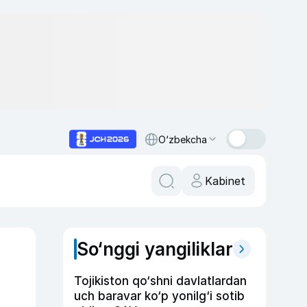
O‘zbekcha
Kabinet
So‘nggi yangiliklar
Tojikiston qo‘shni davlatlardan
uch baravar ko‘p yonilg‘i sotib