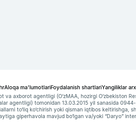
hr
Aloqa ma'lumotlari
Foydalanish shartlari
Yangiliklar arx
t va axborot agentligi (O‘zMAA, hozirgi O‘zbekiston Res
ar agentligi) tomonidan 13.03.2015 yil sanasida 0944
allarni to‘liq ko‘chirish yoki qisman iqtibos keltirishga, 
ytiga giperhavola mavjud bo‘lgan va/yoki “Daryo” intern