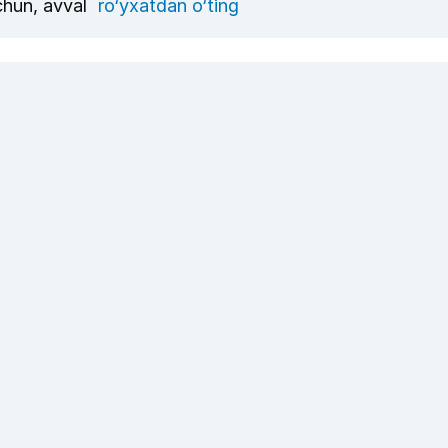
uchun, avval
ro‘yxatdan o‘ting