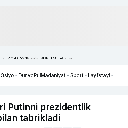
EUR :
RUB :
14 053,18
146,54
so'm
so'm
 Osiyo
Dunyo
Pul
Madaniyat
Sport
Layfstayl
 Putinni prezidentlik
bilan tabrikladi