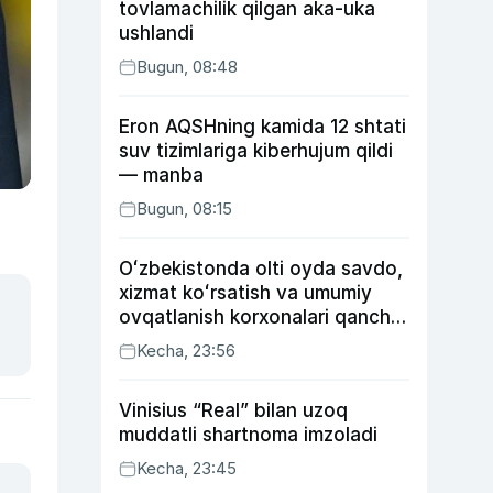
tovlamachilik qilgan aka-uka
ushlandi
Bugun, 08:48
Eron AQSHning kamida 12 shtati
suv tizimlariga kiberhujum qildi
— manba
Bugun, 08:15
Oʻzbekistonda olti oyda savdo,
xizmat koʻrsatish va umumiy
ovqatlanish korxonalari qancha
soliq toʻlagani ochiqlandi
Kecha, 23:56
Vinisius “Real” bilan uzoq
muddatli shartnoma imzoladi
Kecha, 23:45