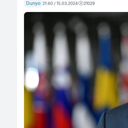
Dunyo
21:40 / 15.03.2024
21029