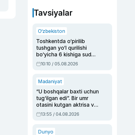
Tavsiyalar
O‘zbekiston
Toshkentda o‘pirilib
tushgan yo‘l qurilishi
bo‘yicha 6 kishiga sud
hukmi o‘qildi
10:10 / 05.08.2026
Madaniyat
“U boshqalar baxti uchun
tug‘ilgan edi”. Bir umr
otasini kutgan aktrisa va
dublyaj ustasi Rimma
13:55 / 04.08.2026
Ahmedovaning
sinovlarga to‘la hayoti
Dunyo