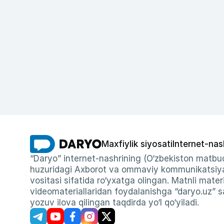
Maxfiylik siyosati
Internet-nas
“Daryo” internet-nashrining (O‘zbekiston matbuo
huzuridagi Axborot va ommaviy kommunikatsiyal
vositasi sifatida ro‘yxatga olingan. Matnli materi
videomateriallaridan foydalanishga “daryo.uz” sa
yozuv ilova qilingan taqdirda yo‘l qo‘yiladi.