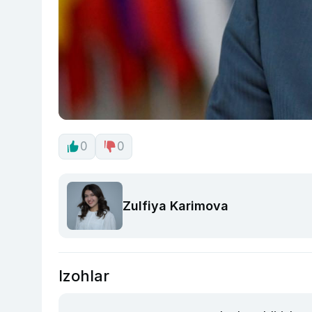
0
0
Zulfiya Karimova
Izohlar