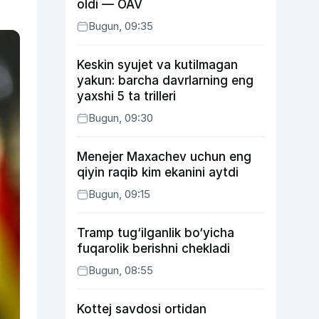
oldi — OAV
Bugun, 09:35
Keskin syujet va kutilmagan
yakun: barcha davrlarning eng
yaxshi 5 ta trilleri
Bugun, 09:30
Menejer Maxachev uchun eng
qiyin raqib kim ekanini aytdi
Bugun, 09:15
Tramp tug‘ilganlik bo‘yicha
fuqarolik berishni chekladi
Bugun, 08:55
Kottej savdosi ortidan