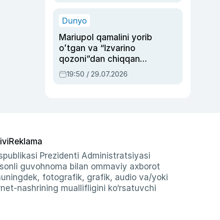
qolgan voqea
Dunyo
Mariupol qamalini yorib
oʻtgan va “Izvarino
qozoni”dan chiqqan
qahramon — Ukraina
19:50 / 29.07.2026
armiyasi bosh
qoʻmondoni Drapatiy
haqida
ivi
Reklama
publikasi Prezidenti Administratsiyasi
-sonli guvohnoma bilan ommaviy axborot
shuningdek, fotografik, grafik, audio va/yoki
et-nashrining muallifligini ko‘rsatuvchi