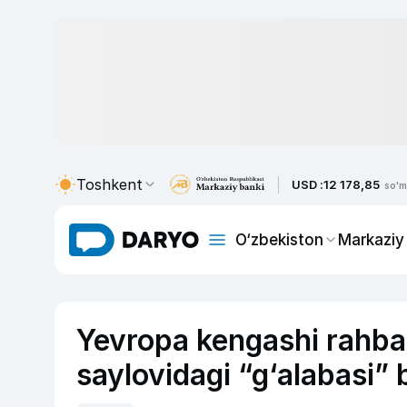
Toshkent
USD :
12 178,85
so'm
O‘zbekiston
Markaziy
Yevropa kengashi rahbari
saylovidagi “g‘alabasi” 