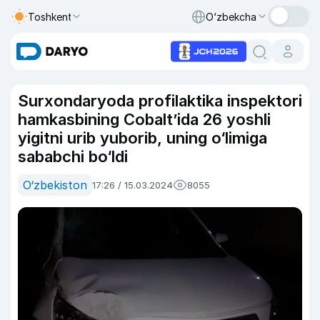
Toshkent
O‘zbekcha
Surxondaryoda profilaktika inspektori
hamkasbining Cobalt’ida 26 yoshli
yigitni urib yuborib, uning o‘limiga
sababchi bo‘ldi
O‘zbekiston
17:26 / 15.03.2024
8055