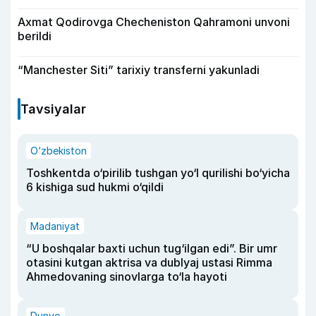
Axmat Qodirovga Checheniston Qahramoni unvoni
berildi
“Manchester Siti” tarixiy transferni yakunladi
Tavsiyalar
O‘zbekiston
Toshkentda o‘pirilib tushgan yo‘l qurilishi bo‘yicha
6 kishiga sud hukmi o‘qildi
Madaniyat
“U boshqalar baxti uchun tug‘ilgan edi”. Bir umr
otasini kutgan aktrisa va dublyaj ustasi Rimma
Ahmedovaning sinovlarga to‘la hayoti
Dunyo