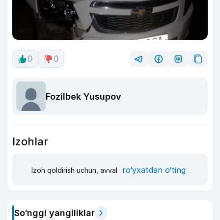
0
0
Fozilbek Yusupov
Izohlar
ro‘yxatdan o‘ting
Izoh qoldirish uchun, avval
So‘nggi yangiliklar