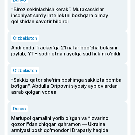
“Biroz sekinlashish kerak”. Mutaxassislar
insoniyat sun’iy intellektni boshqara olmay
qolishidan xavotir bildirdi
O‘zbekiston
Andijonda Tracker’ga 21 nafar bog‘cha bolasini
joylab, YTH sodir etgan ayolga sud hukmi o‘qildi
O‘zbekiston
“Sakkiz qator she’rim boshimga sakkizta bomba
bo‘lgan”. Abdulla Oripovni siyosiy ayblovlardan
asrab qolgan voqea
Dunyo
Mariupol qamalini yorib oʻtgan va “Izvarino
qozoni”dan chiqqan qahramon — Ukraina
armiyasi bosh qoʻmondoni Drapatiy haqida