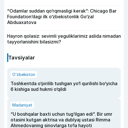
“Odamlar suddan qo‘rqmasligi kerak”: Chicago Bar
Foundation’dagi ilk o‘zbekistonlik Go‘zal
Abduaxatova
Hayron qolasiz: sevimli yeguliklarimiz aslida nimadan
tayyorlanishini bilasizmi?
Tavsiyalar
O‘zbekiston
Toshkentda o‘pirilib tushgan yo‘l qurilishi bo‘yicha
6 kishiga sud hukmi o‘qildi
Madaniyat
“U boshqalar baxti uchun tug‘ilgan edi”. Bir umr
otasini kutgan aktrisa va dublyaj ustasi Rimma
Ahmedovaning sinovlarga to‘la hayoti