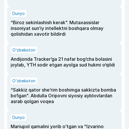
Dunyo
“Biroz sekinlashish kerak”. Mutaxassislar
insoniyat sun’iy intellektni boshqara olmay
qolishidan xavotir bildirdi
O‘zbekiston
Andijonda Tracker’ga 21 nafar bog‘cha bolasini
joylab, YTH sodir etgan ayolga sud hukmi o‘qildi
O‘zbekiston
“Sakkiz qator she’rim boshimga sakkizta bomba
bo‘lgan”. Abdulla Oripovni siyosiy ayblovlardan
asrab qolgan voqea
Dunyo
Mariupol qamalini yorib oʻtgan va “Izvarino