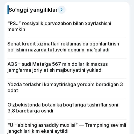
So‘nggi yangiliklar
“PSJ” rossiyalik darvozabon bilan xayrlashishi
mumkin
Senat kredit xizmatlari reklamasida ogohlantirish
bo‘lishini nazarda tutuvchi qonunni ma’qulladi
AQSH sudi Meta’ga 567 mln dollarlik maxsus
jamg‘arma joriy etish majburiyatini yukladi
Yozda terlashni kamaytirishga yordam beradigan 3
odat
O‘zbekistonda botanika bog‘lariga tashriflar soni
3,8 barobarga oshdi
“U Habibning ashaddiy muxlisi” — Trampning sevimli
jangchilari kim ekani aytildi