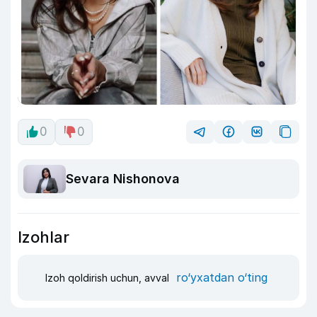
0
0
Sevara Nishonova
Izohlar
ro‘yxatdan o‘ting
Izoh qoldirish uchun, avval