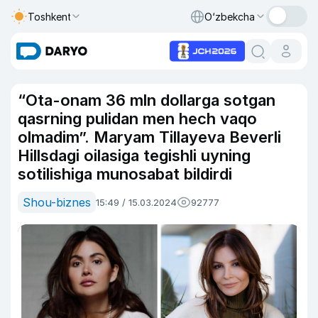
Toshkent
O‘zbekcha
“Ota-onam 36 mln dollarga sotgan
qasrning pulidan men hech vaqo
olmadim”. Maryam Tillayeva Beverli
Hillsdagi oilasiga tegishli uyning
sotilishiga munosabat bildirdi
Shou-biznes
15:49 / 15.03.2024
92777