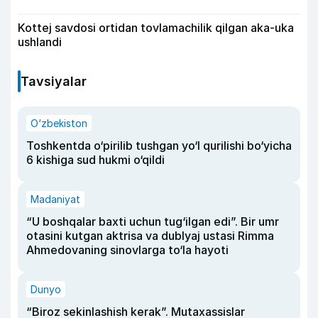
Kottej savdosi ortidan tovlamachilik qilgan aka-uka
ushlandi
Tavsiyalar
O‘zbekiston
Toshkentda o‘pirilib tushgan yo‘l qurilishi bo‘yicha
6 kishiga sud hukmi o‘qildi
Madaniyat
“U boshqalar baxti uchun tug‘ilgan edi”. Bir umr
otasini kutgan aktrisa va dublyaj ustasi Rimma
Ahmedovaning sinovlarga to‘la hayoti
Dunyo
“Biroz sekinlashish kerak”. Mutaxassislar