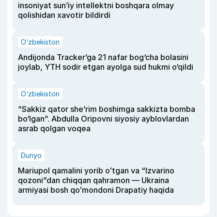
insoniyat sun’iy intellektni boshqara olmay
qolishidan xavotir bildirdi
O‘zbekiston
Andijonda Tracker’ga 21 nafar bog‘cha bolasini
joylab, YTH sodir etgan ayolga sud hukmi o‘qildi
O‘zbekiston
“Sakkiz qator she’rim boshimga sakkizta bomba
bo‘lgan”. Abdulla Oripovni siyosiy ayblovlardan
asrab qolgan voqea
Dunyo
Mariupol qamalini yorib oʻtgan va “Izvarino
qozoni”dan chiqqan qahramon — Ukraina
armiyasi bosh qoʻmondoni Drapatiy haqida