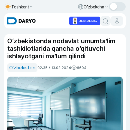
Toshkent
O‘zbekcha
O‘zbekistonda nodavlat umumtaʼlim
tashkilotlarida qancha o‘qituvchi
ishlayotgani maʼlum qilindi
O‘zbekiston
02:35 / 13.03.2024
6604