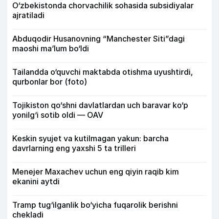
O‘zbekistonda chorvachilik sohasida subsidiyalar
ajratiladi
Abduqodir Husanovning “Manchester Siti”dagi
maoshi ma’lum bo‘ldi
Tailandda o‘quvchi maktabda otishma uyushtirdi,
qurbonlar bor (foto)
Tojikiston qo‘shni davlatlardan uch baravar ko‘p
yonilg‘i sotib oldi — OAV
Keskin syujet va kutilmagan yakun: barcha
davrlarning eng yaxshi 5 ta trilleri
Menejer Maxachev uchun eng qiyin raqib kim
ekanini aytdi
Tramp tug‘ilganlik bo‘yicha fuqarolik berishni
chekladi