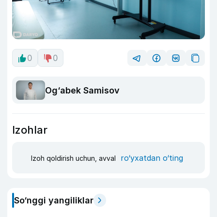
0
0
Og‘abek Samisov
Izohlar
ro‘yxatdan o‘ting
Izoh qoldirish uchun, avval
So‘nggi yangiliklar