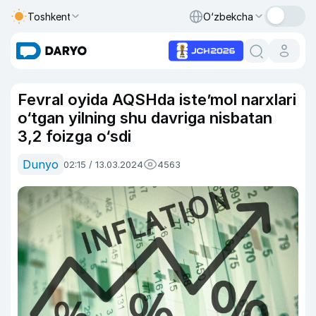
Toshkent
O‘zbekcha
Fevral oyida AQSHda iste’mol narxlari
o‘tgan yilning shu davriga nisbatan
3,2 foizga o‘sdi
Dunyo
02:15 / 13.03.2024
4563