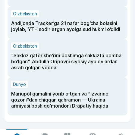
O‘zbekiston
Andijonda Tracker’ga 21 nafar bog‘cha bolasini
joylab, YTH sodir etgan ayolga sud hukmi o‘qildi
O‘zbekiston
“Sakkiz qator she’rim boshimga sakkizta bomba
bo‘lgan”. Abdulla Oripovni siyosiy ayblovlardan
asrab qolgan voqea
Dunyo
Mariupol qamalini yorib oʻtgan va “Izvarino
qozoni”dan chiqqan qahramon — Ukraina
armiyasi bosh qoʻmondoni Drapatiy haqida