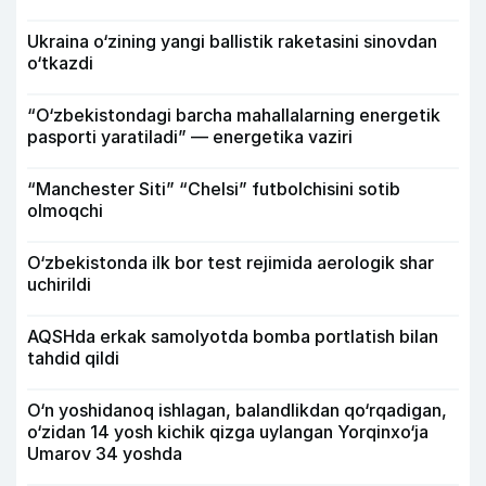
Ukraina o‘zining yangi ballistik raketasini sinovdan
o‘tkazdi
“O‘zbekistondagi barcha mahallalarning energetik
pasporti yaratiladi” — energetika vaziri
“Manchester Siti” “Chelsi” futbolchisini sotib
olmoqchi
O‘zbekistonda ilk bor test rejimida aerologik shar
uchirildi
AQSHda erkak samolyotda bomba portlatish bilan
tahdid qildi
O‘n yoshidanoq ishlagan, balandlikdan qo‘rqadigan,
o‘zidan 14 yosh kichik qizga uylangan Yorqinxo‘ja
Umarov 34 yoshda