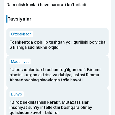
Dam olish kunlari havo harorati ko‘tariladi
Tavsiyalar
O‘zbekiston
Toshkentda o‘pirilib tushgan yo‘l qurilishi bo‘yicha
6 kishiga sud hukmi o‘qildi
Madaniyat
“U boshqalar baxti uchun tug‘ilgan edi”. Bir umr
otasini kutgan aktrisa va dublyaj ustasi Rimma
Ahmedovaning sinovlarga to‘la hayoti
Dunyo
“Biroz sekinlashish kerak”. Mutaxassislar
insoniyat sun’iy intellektni boshqara olmay
qolishidan xavotir bildirdi