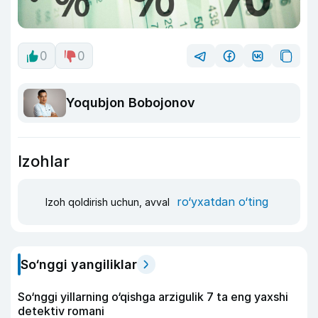
0
0
Yoqubjon Bobojonov
Izohlar
ro‘yxatdan o‘ting
Izoh qoldirish uchun, avval
So‘nggi yangiliklar
So‘nggi yillarning o‘qishga arzigulik 7 ta eng yaxshi
detektiv romani