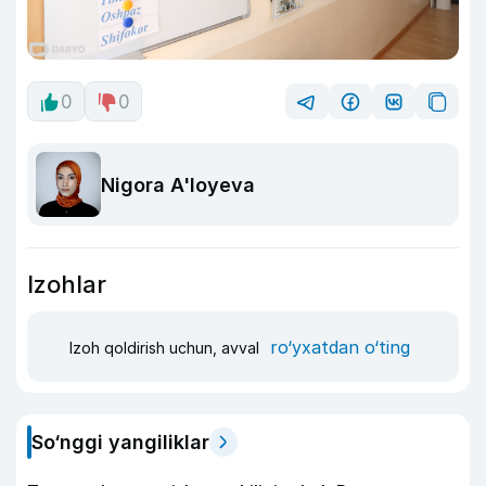
0
0
Nigora A'loyeva
Izohlar
ro‘yxatdan o‘ting
Izoh qoldirish uchun, avval
So‘nggi yangiliklar