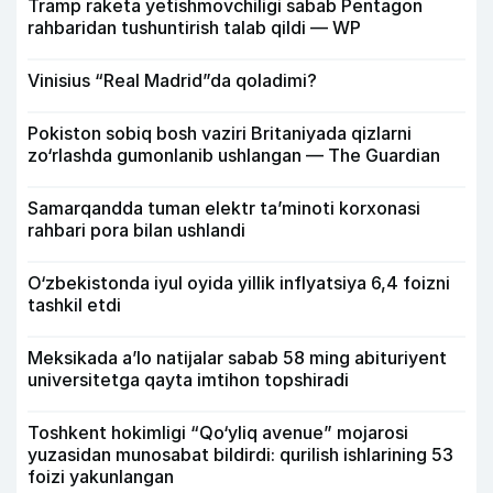
Tramp raketa yetishmovchiligi sabab Pentagon
rahbaridan tushuntirish talab qildi — WP
Vinisius “Real Madrid”da qoladimi?
Pokiston sobiq bosh vaziri Britaniyada qizlarni
zo‘rlashda gumonlanib ushlangan — The Guardian
Samarqandda tuman elektr ta’minoti korxonasi
rahbari pora bilan ushlandi
O‘zbekistonda iyul oyida yillik inflyatsiya 6,4 foizni
tashkil etdi
Meksikada a’lo natijalar sabab 58 ming abituriyent
universitetga qayta imtihon topshiradi
Toshkent hokimligi “Qo‘yliq avenue” mojarosi
yuzasidan munosabat bildirdi: qurilish ishlarining 53
foizi yakunlangan