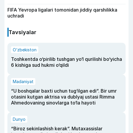
FIFA Yevropa ligalari tomonidan jiddiy qarshilikka
uchradi
Tavsiyalar
O‘zbekiston
Toshkentda o‘pirilib tushgan yo‘l qurilishi bo‘yicha
6 kishiga sud hukmi o‘qildi
Madaniyat
“U boshqalar baxti uchun tug‘ilgan edi”. Bir umr
otasini kutgan aktrisa va dublyaj ustasi Rimma
Ahmedovaning sinovlarga to‘la hayoti
Dunyo
“Biroz sekinlashish kerak”. Mutaxassislar