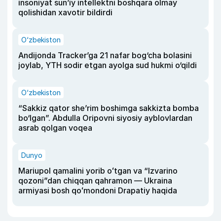
insoniyat sun’iy intellektni boshqara olmay
qolishidan xavotir bildirdi
O‘zbekiston
Andijonda Tracker’ga 21 nafar bog‘cha bolasini
joylab, YTH sodir etgan ayolga sud hukmi o‘qildi
O‘zbekiston
“Sakkiz qator she’rim boshimga sakkizta bomba
bo‘lgan”. Abdulla Oripovni siyosiy ayblovlardan
asrab qolgan voqea
Dunyo
Mariupol qamalini yorib oʻtgan va “Izvarino
qozoni”dan chiqqan qahramon — Ukraina
armiyasi bosh qoʻmondoni Drapatiy haqida