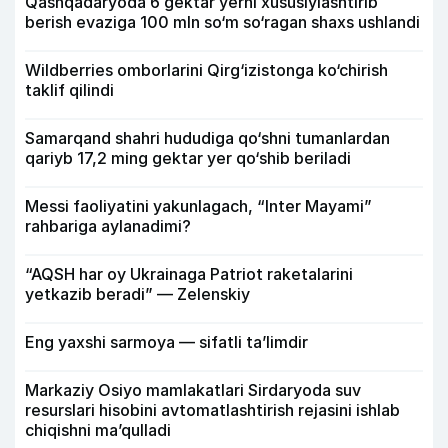
Qashqadaryoda 6 gektar yerni xususiylashtirib
berish evaziga 100 mln so‘m so‘ragan shaxs ushlandi
Wildberries omborlarini Qirg‘izistonga ko‘chirish
taklif qilindi
Samarqand shahri hududiga qo‘shni tumanlardan
qariyb 17,2 ming gektar yer qo‘shib beriladi
Messi faoliyatini yakunlagach, “Inter Mayami”
rahbariga aylanadimi?
“AQSH har oy Ukrainaga Patriot raketalarini
yetkazib beradi” — Zelenskiy
Eng yaxshi sarmoya — sifatli ta’limdir
Markaziy Osiyo mamlakatlari Sirdaryoda suv
resurslari hisobini avtomatlashtirish rejasini ishlab
chiqishni ma’qulladi