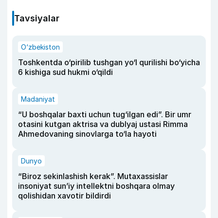
Tavsiyalar
O‘zbekiston
Toshkentda o‘pirilib tushgan yo‘l qurilishi bo‘yicha
6 kishiga sud hukmi o‘qildi
Madaniyat
“U boshqalar baxti uchun tug‘ilgan edi”. Bir umr
otasini kutgan aktrisa va dublyaj ustasi Rimma
Ahmedovaning sinovlarga to‘la hayoti
Dunyo
“Biroz sekinlashish kerak”. Mutaxassislar
insoniyat sun’iy intellektni boshqara olmay
qolishidan xavotir bildirdi