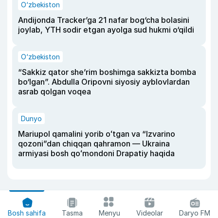
O‘zbekiston
Andijonda Tracker’ga 21 nafar bog‘cha bolasini
joylab, YTH sodir etgan ayolga sud hukmi o‘qildi
O‘zbekiston
“Sakkiz qator she’rim boshimga sakkizta bomba
bo‘lgan”. Abdulla Oripovni siyosiy ayblovlardan
asrab qolgan voqea
Dunyo
Mariupol qamalini yorib oʻtgan va “Izvarino
qozoni”dan chiqqan qahramon — Ukraina
armiyasi bosh qoʻmondoni Drapatiy haqida
Bosh sahifa
Tasma
Menyu
Videolar
Daryo FM