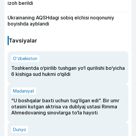
izoh berildi
Ukrainaning AQSHdagi sobiq elchisi noqonuniy
boyishda ayblandi
Tavsiyalar
O‘zbekiston
Toshkentda o‘pirilib tushgan yo‘l qurilishi bo‘yicha
6 kishiga sud hukmi o‘qildi
Madaniyat
“U boshqalar baxti uchun tug‘ilgan edi”. Bir umr
otasini kutgan aktrisa va dublyaj ustasi Rimma
Ahmedovaning sinovlarga to‘la hayoti
Dunyo