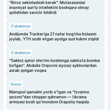
“Biroz sekinlashish kerak”. Mutaxassislar
insoniyat sun’iy intellektni boshqara olmay
qolishidan xavotir bildirdi
O‘zbekiston
Andijonda Tracker’ga 21 nafar bog‘cha bolasini
joylab, YTH sodir etgan ayolga sud hukmi o‘qildi
O‘zbekiston
“Sakkiz qator she’rim boshimga sakkizta bomba
bo‘lgan”. Abdulla Oripovni siyosiy ayblovlardan
asrab qolgan voqea
Dunyo
Mariupol qamalini yorib oʻtgan va “Izvarino
qozoni”dan chiqqan qahramon — Ukraina
armiyasi bosh qoʻmondoni Drapatiy haqida