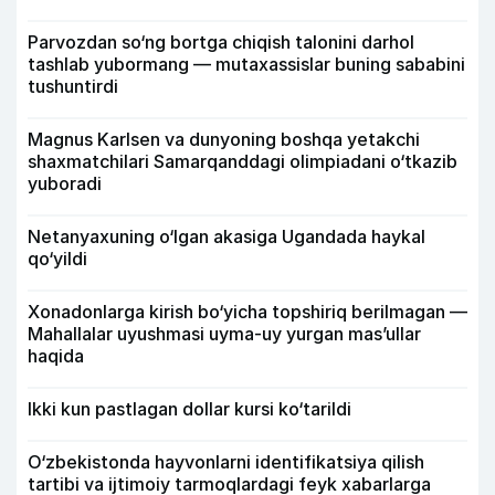
Parvozdan so‘ng bortga chiqish talonini darhol
tashlab yubormang — mutaxassislar buning sababini
tushuntirdi
Magnus Karlsen va dunyoning boshqa yetakchi
shaxmatchilari Samarqanddagi olimpiadani o‘tkazib
yuboradi
Netanyaxuning o‘lgan akasiga Ugandada haykal
qo‘yildi
Xonadonlarga kirish bo‘yicha topshiriq berilmagan —
Mahallalar uyushmasi uyma-uy yurgan mas’ullar
haqida
Ikki kun pastlagan dollar kursi ko‘tarildi
O‘zbekistonda hayvonlarni identifikatsiya qilish
tartibi va ijtimoiy tarmoqlardagi feyk xabarlarga