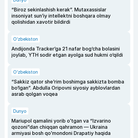
“Biroz sekinlashish kerak”. Mutaxassislar
insoniyat sun’iy intellektni boshqara olmay
qolishidan xavotir bildirdi
O‘zbekiston
Andijonda Tracker’ga 21 nafar bog‘cha bolasini
joylab, YTH sodir etgan ayolga sud hukmi o‘qildi
O‘zbekiston
“Sakkiz qator she’rim boshimga sakkizta bomba
bo‘lgan”. Abdulla Oripovni siyosiy ayblovlardan
asrab qolgan voqea
Dunyo
Mariupol qamalini yorib oʻtgan va “Izvarino
qozoni”dan chiqqan qahramon — Ukraina
armiyasi bosh qoʻmondoni Drapatiy haqida