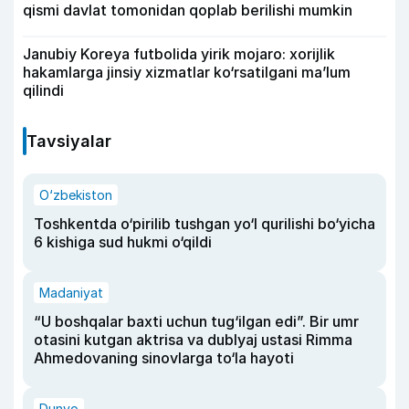
qismi davlat tomonidan qoplab berilishi mumkin
Janubiy Koreya futbolida yirik mojaro: xorijlik
hakamlarga jinsiy xizmatlar ko‘rsatilgani ma’lum
qilindi
Tavsiyalar
O‘zbekiston
Toshkentda o‘pirilib tushgan yo‘l qurilishi bo‘yicha
6 kishiga sud hukmi o‘qildi
Madaniyat
“U boshqalar baxti uchun tug‘ilgan edi”. Bir umr
otasini kutgan aktrisa va dublyaj ustasi Rimma
Ahmedovaning sinovlarga to‘la hayoti
Dunyo