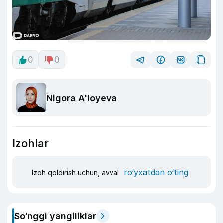
0
0
Nigora A'loyeva
Izohlar
ro‘yxatdan o‘ting
Izoh qoldirish uchun, avval
So‘nggi yangiliklar