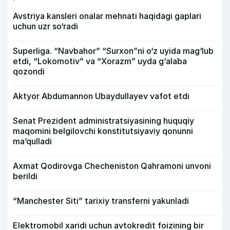
Avstriya kansleri onalar mehnati haqidagi gaplari
uchun uzr so‘radi
Superliga. “Navbahor” “Surxon”ni o‘z uyida mag‘lub
etdi, “Lokomotiv” va “Xorazm” uyda g‘alaba
qozondi
Aktyor Abdu­mannon Ubaydullayev vafot etdi
Senat Prezident administratsiyasining huquqiy
maqomini belgilovchi konstitutsiyaviy qonunni
ma’qulladi
Axmat Qodirovga Checheniston Qahramoni unvoni
berildi
“Manchester Siti” tarixiy transferni yakunladi
Elektromobil xaridi uchun avtokredit foizining bir