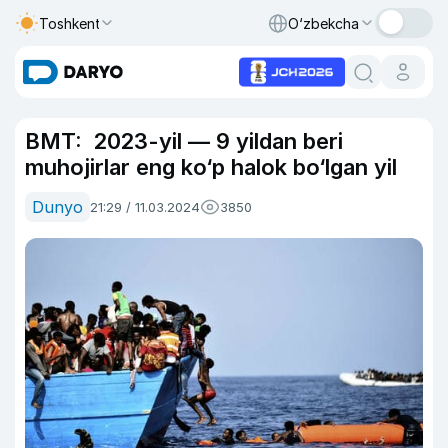
Toshkent
O‘zbekcha
BMT: 2023-yil — 9 yildan beri
muhojirlar eng ko‘p halok bo‘lgan yil
Dunyo
21:29 / 11.03.2024
3850