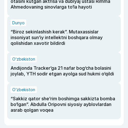
otasini kutgan aktrisa va dublyaj ustasi Rimma
Ahmedovaning sinovlarga to‘la hayoti
Dunyo
“Biroz sekinlashish kerak”. Mutaxassislar
insoniyat sun’iy intellektni boshqara olmay
qolishidan xavotir bildirdi
O‘zbekiston
Andijonda Tracker’ga 21 nafar bog‘cha bolasini
joylab, YTH sodir etgan ayolga sud hukmi o‘qildi
O‘zbekiston
“Sakkiz qator she’rim boshimga sakkizta bomba
bo‘lgan”. Abdulla Oripovni siyosiy ayblovlardan
asrab qolgan voqea