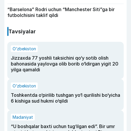
“Barselona” Rodri uchun “Manchester Siti”ga bir
futbolchisini taklif qildi
Tavsiyalar
O‘zbekiston
Jizzaxda 77 yoshli taksichini qo‘y sotib olish
bahonasida yaylovga olib borib o‘ldirgan yigit 20
yilga qamaldi
O‘zbekiston
Toshkentda o‘pirilib tushgan yo‘l qurilishi bo‘yicha
6 kishiga sud hukmi o‘qildi
Madaniyat
“U boshqalar baxti uchun tug‘ilgan edi”. Bir umr