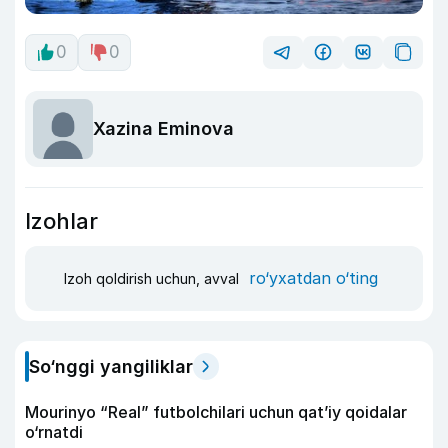
0
0
Xazina Eminova
Izohlar
ro‘yxatdan o‘ting
Izoh qoldirish uchun, avval
So‘nggi yangiliklar
Mourinyo “Real” futbolchilari uchun qat’iy qoidalar
o‘rnatdi