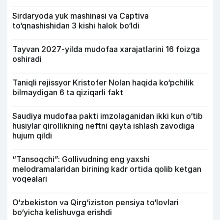
Sirdaryoda yuk mashinasi va Captiva
to‘qnashishidan 3 kishi halok bo‘ldi
Tayvan 2027-yilda mudofaa xarajatlarini 16 foizga
oshiradi
Taniqli rejissyor Kristofer Nolan haqida ko‘pchilik
bilmaydigan 6 ta qiziqarli fakt
Saudiya mudofaa pakti imzolaganidan ikki kun o‘tib
husiylar qirollikning neftni qayta ishlash zavodiga
hujum qildi
“Tansoqchi”: Gollivudning eng yaxshi
melodramalaridan birining kadr ortida qolib ketgan
voqealari
O‘zbekiston va Qirg‘iziston pensiya to‘lovlari
bo‘yicha kelishuvga erishdi