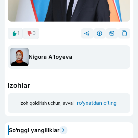
1
0
Nigora A'loyeva
Izohlar
ro‘yxatdan o‘ting
Izoh qoldirish uchun, avval
So‘nggi yangiliklar