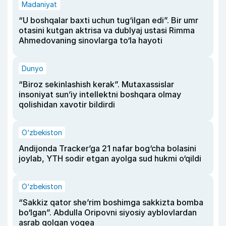
Madaniyat
“U boshqalar baxti uchun tug‘ilgan edi”. Bir umr
otasini kutgan aktrisa va dublyaj ustasi Rimma
Ahmedovaning sinovlarga to‘la hayoti
Dunyo
“Biroz sekinlashish kerak”. Mutaxassislar
insoniyat sun’iy intellektni boshqara olmay
qolishidan xavotir bildirdi
O‘zbekiston
Andijonda Tracker’ga 21 nafar bog‘cha bolasini
joylab, YTH sodir etgan ayolga sud hukmi o‘qildi
O‘zbekiston
“Sakkiz qator she’rim boshimga sakkizta bomba
bo‘lgan”. Abdulla Oripovni siyosiy ayblovlardan
asrab qolgan voqea