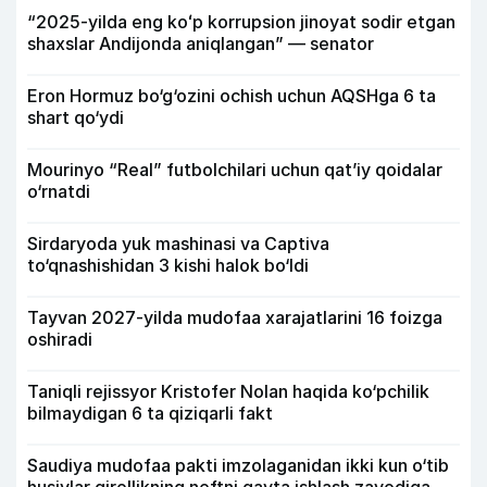
“2025-yilda eng koʻp korrupsion jinoyat sodir etgan
shaxslar Andijonda aniqlangan” — senator
Eron Hormuz bo‘g‘ozini ochish uchun AQSHga 6 ta
shart qo‘ydi
Mourinyo “Real” futbolchilari uchun qat’iy qoidalar
o‘rnatdi
Sirdaryoda yuk mashinasi va Captiva
to‘qnashishidan 3 kishi halok bo‘ldi
Tayvan 2027-yilda mudofaa xarajatlarini 16 foizga
oshiradi
Taniqli rejissyor Kristofer Nolan haqida ko‘pchilik
bilmaydigan 6 ta qiziqarli fakt
Saudiya mudofaa pakti imzolaganidan ikki kun o‘tib
husiylar qirollikning neftni qayta ishlash zavodiga