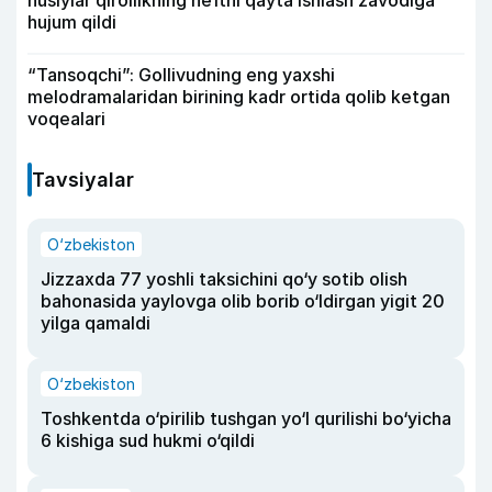
hujum qildi
“Tansoqchi”: Gollivudning eng yaxshi
melodramalaridan birining kadr ortida qolib ketgan
voqealari
Tavsiyalar
O‘zbekiston
Jizzaxda 77 yoshli taksichini qo‘y sotib olish
bahonasida yaylovga olib borib o‘ldirgan yigit 20
yilga qamaldi
O‘zbekiston
Toshkentda o‘pirilib tushgan yo‘l qurilishi bo‘yicha
6 kishiga sud hukmi o‘qildi