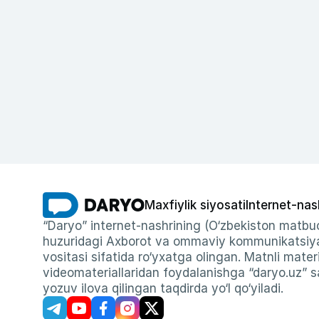
Maxfiylik siyosati
Internet-nas
“Daryo” internet-nashrining (O‘zbekiston matbuo
huzuridagi Axborot va ommaviy kommunikatsiyal
vositasi sifatida ro‘yxatga olingan. Matnli materi
videomateriallaridan foydalanishga “daryo.uz” sa
yozuv ilova qilingan taqdirda yo‘l qo‘yiladi.