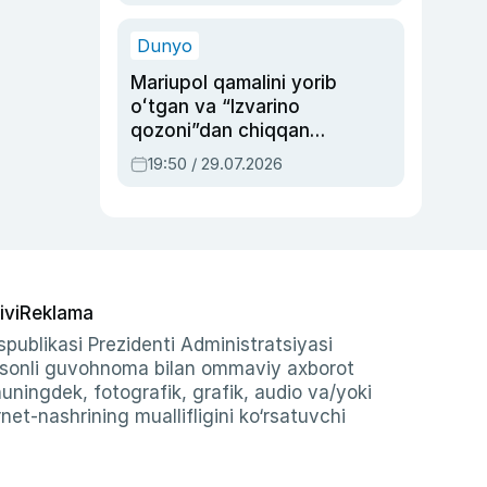
qolgan voqea
Dunyo
Mariupol qamalini yorib
oʻtgan va “Izvarino
qozoni”dan chiqqan
qahramon — Ukraina
19:50 / 29.07.2026
armiyasi bosh
qoʻmondoni Drapatiy
haqida
ivi
Reklama
publikasi Prezidenti Administratsiyasi
-sonli guvohnoma bilan ommaviy axborot
shuningdek, fotografik, grafik, audio va/yoki
et-nashrining muallifligini ko‘rsatuvchi