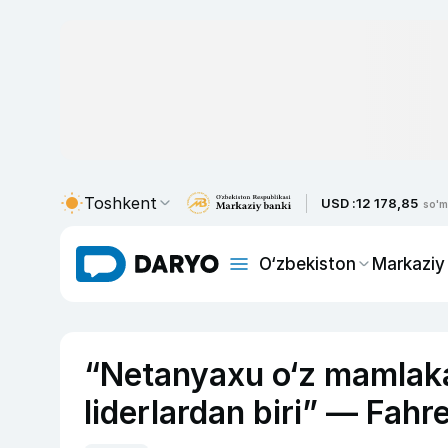
Toshkent
USD :
12 178,85
so'm
O‘zbekiston
Markaziy
“Netanyaxu o‘z mamlaka
liderlardan biri” — Fahre