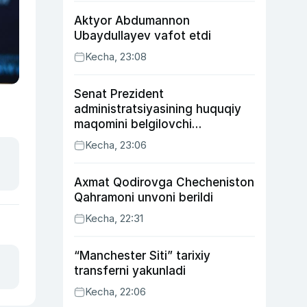
Aktyor Abdu­mannon
Ubaydullayev vafot etdi
Kecha, 23:08
Senat Prezident
administratsiyasining huquqiy
maqomini belgilovchi
konstitutsiyaviy qonunni
Kecha, 23:06
ma’qulladi
Axmat Qodirovga Checheniston
Qahramoni unvoni berildi
Kecha, 22:31
“Manchester Siti” tarixiy
transferni yakunladi
Kecha, 22:06