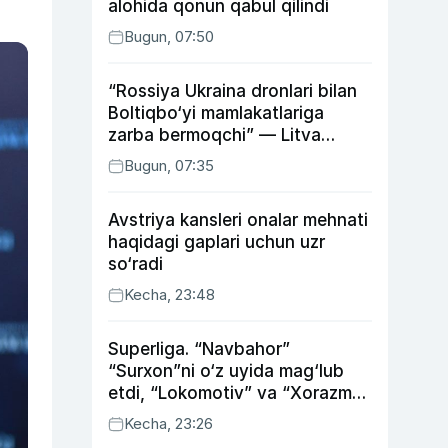
alohida qonun qabul qilindi
Bugun, 07:50
“Rossiya Ukraina dronlari bilan
Boltiqbo‘yi mamlakatlariga
zarba bermoqchi” — Litva
mudofaa vaziri
Bugun, 07:35
Avstriya kansleri onalar mehnati
haqidagi gaplari uchun uzr
so‘radi
Kecha, 23:48
Superliga. “Navbahor”
“Surxon”ni o‘z uyida mag‘lub
etdi, “Lokomotiv” va “Xorazm”
uyda g‘alaba qozondi
Kecha, 23:26