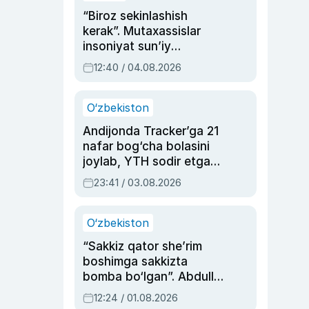
“Biroz sekinlashish
kerak”. Mutaxassislar
insoniyat sun’iy
intellektni boshqara
12:40 / 04.08.2026
olmay qolishidan xavotir
bildirdi
O‘zbekiston
Andijonda Tracker’ga 21
nafar bog‘cha bolasini
joylab, YTH sodir etgan
ayolga sud hukmi o‘qildi
23:41 / 03.08.2026
O‘zbekiston
“Sakkiz qator she’rim
boshimga sakkizta
bomba bo‘lgan”. Abdulla
Oripovni siyosiy
12:24 / 01.08.2026
ayblovlardan asrab