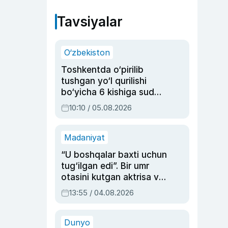
Tavsiyalar
O‘zbekiston
Toshkentda o‘pirilib
tushgan yo‘l qurilishi
bo‘yicha 6 kishiga sud
hukmi o‘qildi
10:10 / 05.08.2026
Madaniyat
“U boshqalar baxti uchun
tug‘ilgan edi”. Bir umr
otasini kutgan aktrisa va
dublyaj ustasi Rimma
13:55 / 04.08.2026
Ahmedovaning
sinovlarga to‘la hayoti
Dunyo