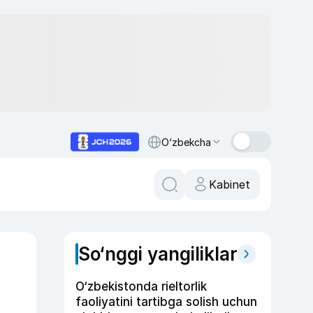
O‘zbekcha
Kabinet
So‘nggi yangiliklar
O‘zbekistonda rieltorlik
faoliyatini tartibga solish uchun