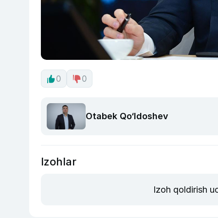
0
0
Otabek Qo‘ldoshev
Izohlar
Izoh qoldirish 