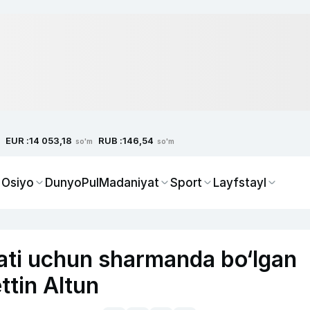
EUR :
RUB :
14 053,18
146,54
so'm
so'm
 Osiyo
Dunyo
Pul
Madaniyat
Sport
Layfstayl
ti uchun sharmanda bo‘lgan
ttin Altun