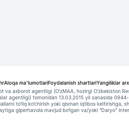
hr
Aloqa ma'lumotlari
Foydalanish shartlari
Yangiliklar arx
t va axborot agentligi (O‘zMAA, hozirgi O‘zbekiston Res
ar agentligi) tomonidan 13.03.2015 yil sanasida 0944
allarni to‘liq ko‘chirish yoki qisman iqtibos keltirishga, 
ytiga giperhavola mavjud bo‘lgan va/yoki “Daryo” intern