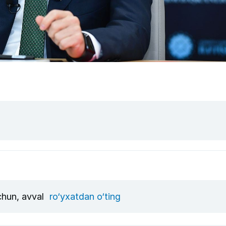
uchun, avval
ro‘yxatdan o‘ting