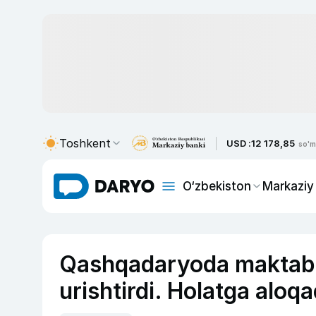
Toshkent
USD :
12 178,85
so'm
O‘zbekiston
Markaziy
Qashqadaryoda maktab di
urishtirdi. Holatga aloq