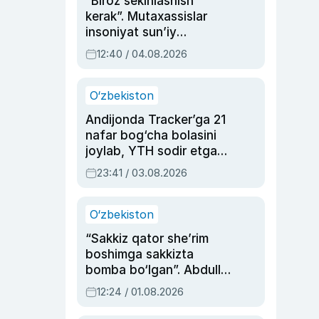
“Biroz sekinlashish
kerak”. Mutaxassislar
insoniyat sun’iy
intellektni boshqara
12:40 / 04.08.2026
olmay qolishidan xavotir
bildirdi
O‘zbekiston
Andijonda Tracker’ga 21
nafar bog‘cha bolasini
joylab, YTH sodir etgan
ayolga sud hukmi o‘qildi
23:41 / 03.08.2026
O‘zbekiston
“Sakkiz qator she’rim
boshimga sakkizta
bomba bo‘lgan”. Abdulla
Oripovni siyosiy
12:24 / 01.08.2026
ayblovlardan asrab
qolgan voqea