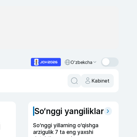
O‘zbekcha
Kabinet
So‘nggi yangiliklar
i
So‘nggi yillarning o‘qishga
arzigulik 7 ta eng yaxshi