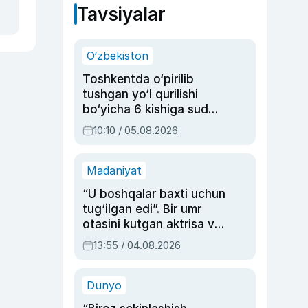
Tavsiyalar
O‘zbekiston
Toshkentda o‘pirilib
tushgan yo‘l qurilishi
bo‘yicha 6 kishiga sud
hukmi o‘qildi
10:10 / 05.08.2026
Madaniyat
“U boshqalar baxti uchun
tug‘ilgan edi”. Bir umr
otasini kutgan aktrisa va
dublyaj ustasi Rimma
13:55 / 04.08.2026
Ahmedovaning
sinovlarga to‘la hayoti
Dunyo