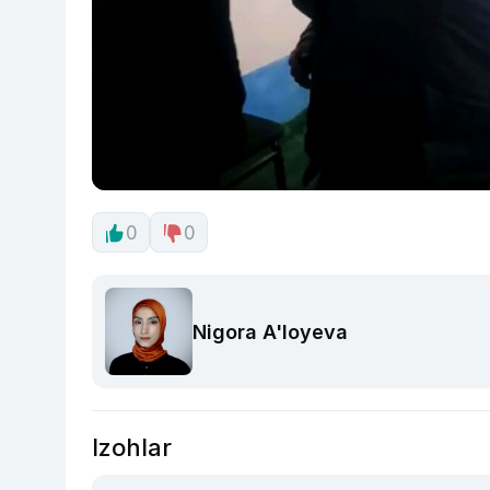
0
0
Nigora A'loyeva
Izohlar