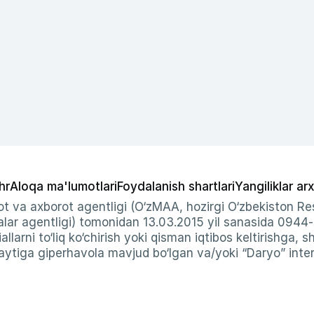
hr
Aloqa ma'lumotlari
Foydalanish shartlari
Yangiliklar arx
t va axborot agentligi (O‘zMAA, hozirgi O‘zbekiston Res
ar agentligi) tomonidan 13.03.2015 yil sanasida 0944
allarni to‘liq ko‘chirish yoki qisman iqtibos keltirishga, 
ytiga giperhavola mavjud bo‘lgan va/yoki “Daryo” intern