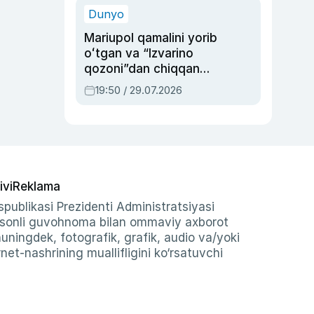
Dunyo
Mariupol qamalini yorib
oʻtgan va “Izvarino
qozoni”dan chiqqan
qahramon — Ukraina
19:50 / 29.07.2026
armiyasi bosh
qoʻmondoni Drapatiy
haqida
ivi
Reklama
publikasi Prezidenti Administratsiyasi
-sonli guvohnoma bilan ommaviy axborot
shuningdek, fotografik, grafik, audio va/yoki
et-nashrining muallifligini ko‘rsatuvchi