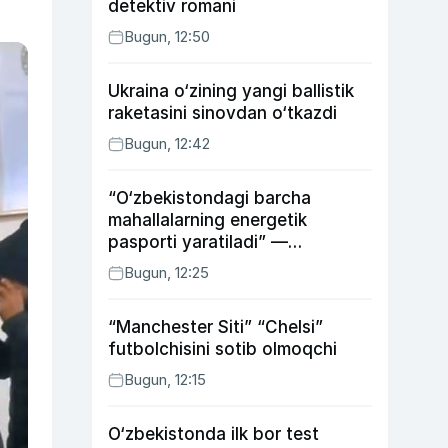
detektiv romani
Bugun, 12:50
Ukraina o‘zining yangi ballistik
raketasini sinovdan o‘tkazdi
Bugun, 12:42
“O‘zbekistondagi barcha
mahallalarning energetik
pasporti yaratiladi” —
energetika vaziri
Bugun, 12:25
“Manchester Siti” “Chelsi”
futbolchisini sotib olmoqchi
Bugun, 12:15
O‘zbekistonda ilk bor test