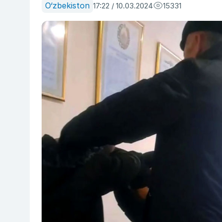
O‘zbekiston
17:22 / 10.03.2024
15331