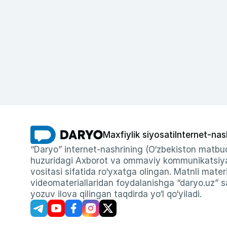
Maxfiylik siyosati
Internet-nas
“Daryo” internet-nashrining (O‘zbekiston matbuo
huzuridagi Axborot va ommaviy kommunikatsiyal
vositasi sifatida ro‘yxatga olingan. Matnli materi
videomateriallaridan foydalanishga “daryo.uz” sa
yozuv ilova qilingan taqdirda yo‘l qo‘yiladi.