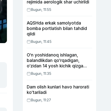
rejimida aerologik shar uchirildi
Bugun, 11:55
AQSHda erkak samolyotda
bomba portlatish bilan tahdid
qildi
Bugun, 11:45
O‘n yoshidanoq ishlagan,
balandlikdan qo‘rqadigan,
o‘zidan 14 yosh kichik qizga
uylangan Yorqinxo‘ja Umarov
Bugun, 11:35
34 yoshda
Dam olish kunlari havo harorati
ko‘tariladi
Bugun, 11:27