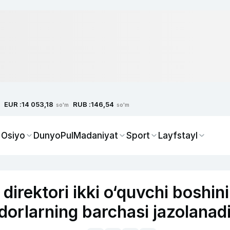
EUR :
RUB :
14 053,18
146,54
so'm
so'm
 Osiyo
Dunyo
Pul
Madaniyat
Sport
Layfstayl
rektori ikki o‘quvchi boshini
adorlarning barchasi jazolanad