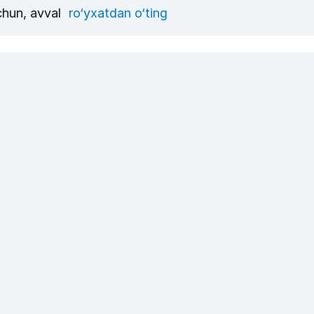
uchun, avval
ro‘yxatdan o‘ting