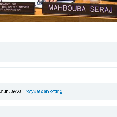
uchun, avval
ro‘yxatdan o‘ting