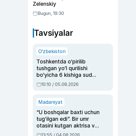
Zelenskiy
Bugun, 19:30
Tavsiyalar
O‘zbekiston
Toshkentda o‘pirilib
tushgan yo‘l qurilishi
bo‘yicha 6 kishiga sud
hukmi o‘qildi
10:10 / 05.08.2026
Madaniyat
“U boshqalar baxti uchun
tug‘ilgan edi”. Bir umr
otasini kutgan aktrisa va
dublyaj ustasi Rimma
13:55 / 04.08.2026