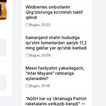
Wildberries omborlarini
Qirg‘izistonga ko‘chirish taklif
qilindi
Bugun, 20:25
Samarqand shahri hududiga
qo‘shni tumanlardan qariyb 17,2
ming gektar yer qo‘shib beriladi
Bugun, 20:00
Messi faoliyatini yakunlagach,
“Inter Mayami” rahbariga
aylanadimi?
Bugun, 19:38
“AQSH har oy Ukrainaga Patriot
raketalarini yetkazib beradi” —