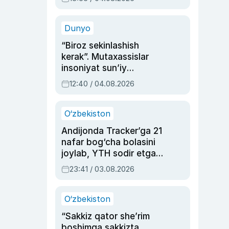
Ahmedovaning
sinovlarga to‘la hayoti
Dunyo
“Biroz sekinlashish
kerak”. Mutaxassislar
insoniyat sun’iy
intellektni boshqara
12:40 / 04.08.2026
olmay qolishidan xavotir
bildirdi
O‘zbekiston
Andijonda Tracker’ga 21
nafar bog‘cha bolasini
joylab, YTH sodir etgan
ayolga sud hukmi o‘qildi
23:41 / 03.08.2026
O‘zbekiston
“Sakkiz qator she’rim
boshimga sakkizta