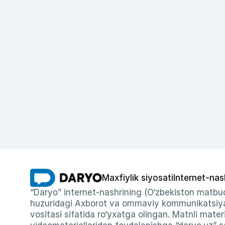
Maxfiylik siyosati
Internet-nas
“Daryo” internet-nashrining (O‘zbekiston matbuo
huzuridagi Axborot va ommaviy kommunikatsiyal
vositasi sifatida ro‘yxatga olingan. Matnli materi