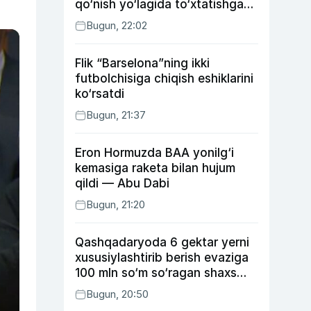
qo‘nish yo‘lagida to‘xtatishga
urindi (video)
Bugun, 22:02
Flik “Barselona”ning ikki
futbolchisiga chiqish eshiklarini
ko‘rsatdi
Bugun, 21:37
Eron Hormuzda BAA yonilg‘i
kemasiga raketa bilan hujum
qildi — Abu Dabi
Bugun, 21:20
Qashqadaryoda 6 gektar yerni
xususiylashtirib berish evaziga
100 mln so‘m so‘ragan shaxs
ushlandi
Bugun, 20:50