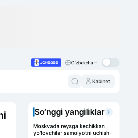
O‘zbekcha
Kabinet
So‘nggi yangiliklar
ni
Moskvada reysga kechikkan
yo‘lovchilar samolyotni uchish-