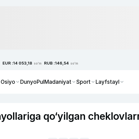
EUR :
RUB :
14 053,18
146,54
so'm
so'm
 Osiyo
Dunyo
Pul
Madaniyat
Sport
Layfstayl
ollariga qo‘yilgan cheklovlar