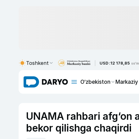
Toshkent
USD :
12 178,85
so'm
O‘zbekiston
Markaziy
UNAMA rahbari afg‘on ay
bekor qilishga chaqirdi