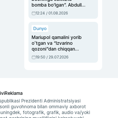
bomba bo‘lgan”. Abdulla
Oripovni siyosiy
12:24 / 01.08.2026
ayblovlardan asrab
qolgan voqea
Dunyo
Mariupol qamalini yorib
oʻtgan va “Izvarino
qozoni”dan chiqqan
qahramon — Ukraina
19:50 / 29.07.2026
armiyasi bosh
qoʻmondoni Drapatiy
haqida
ivi
Reklama
publikasi Prezidenti Administratsiyasi
-sonli guvohnoma bilan ommaviy axborot
shuningdek, fotografik, grafik, audio va/yoki