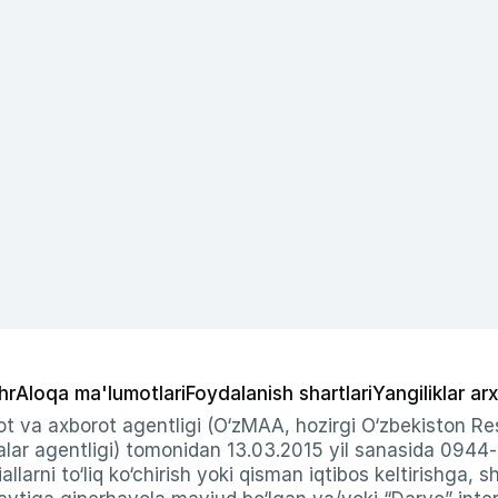
hr
Aloqa ma'lumotlari
Foydalanish shartlari
Yangiliklar arx
t va axborot agentligi (O‘zMAA, hozirgi O‘zbekiston Res
ar agentligi) tomonidan 13.03.2015 yil sanasida 0944
allarni to‘liq ko‘chirish yoki qisman iqtibos keltirishga, 