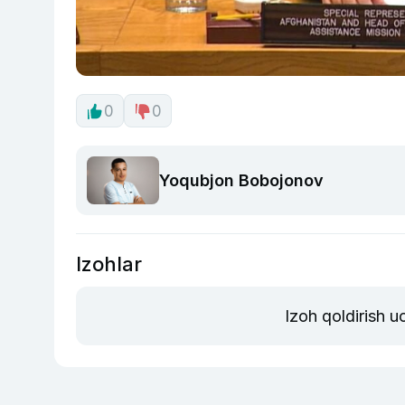
0
0
Yoqubjon Bobojonov
Izohlar
Izoh qoldirish 