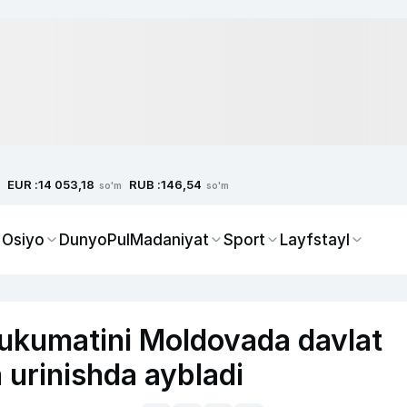
EUR :
RUB :
14 053,18
146,54
so'm
so'm
 Osiyo
Dunyo
Pul
Madaniyat
Sport
Layfstayl
ukumatini Moldovada davlat
a urinishda aybladi