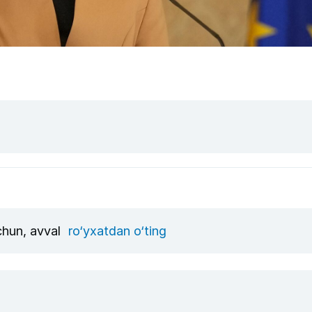
uchun, avval
ro‘yxatdan o‘ting