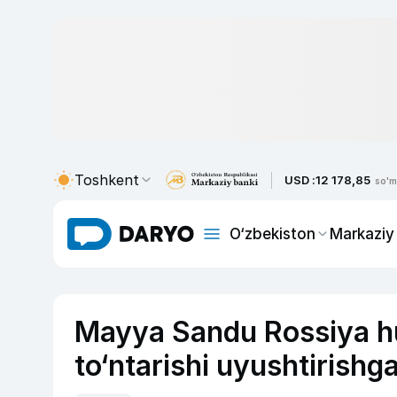
Toshkent
USD :
12 178,85
so'm
O‘zbekiston
Markaziy
Mayya Sandu Rossiya h
to‘ntarishi uyushtirishg