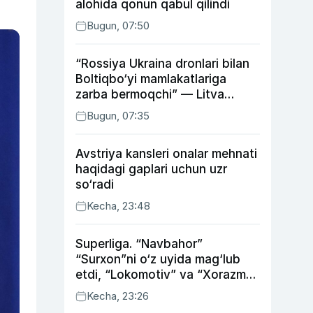
alohida qonun qabul qilindi
Bugun, 07:50
“Rossiya Ukraina dronlari bilan
Boltiqbo‘yi mamlakatlariga
zarba bermoqchi” — Litva
mudofaa vaziri
Bugun, 07:35
Avstriya kansleri onalar mehnati
haqidagi gaplari uchun uzr
so‘radi
Kecha, 23:48
Superliga. “Navbahor”
“Surxon”ni o‘z uyida mag‘lub
etdi, “Lokomotiv” va “Xorazm”
uyda g‘alaba qozondi
Kecha, 23:26