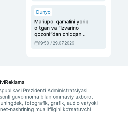
qolgan voqea
Dunyo
Mariupol qamalini yorib
oʻtgan va “Izvarino
qozoni”dan chiqqan
qahramon — Ukraina
19:50 / 29.07.2026
armiyasi bosh
qoʻmondoni Drapatiy
haqida
ivi
Reklama
publikasi Prezidenti Administratsiyasi
-sonli guvohnoma bilan ommaviy axborot
shuningdek, fotografik, grafik, audio va/yoki
et-nashrining muallifligini ko‘rsatuvchi