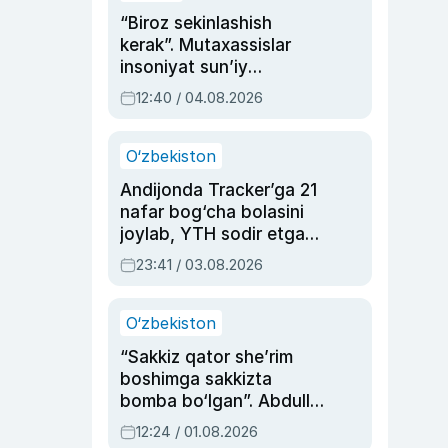
“Biroz sekinlashish
kerak”. Mutaxassislar
insoniyat sun’iy
intellektni boshqara
12:40 / 04.08.2026
olmay qolishidan xavotir
bildirdi
O‘zbekiston
Andijonda Tracker’ga 21
nafar bog‘cha bolasini
joylab, YTH sodir etgan
ayolga sud hukmi o‘qildi
23:41 / 03.08.2026
O‘zbekiston
“Sakkiz qator she’rim
boshimga sakkizta
bomba bo‘lgan”. Abdulla
Oripovni siyosiy
12:24 / 01.08.2026
ayblovlardan asrab