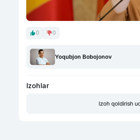
0
0
Yoqubjon Bobojonov
Izohlar
Izoh qoldirish 