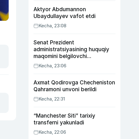
Aktyor Abdu­mannon
Ubaydullayev vafot etdi
Kecha, 23:08
Senat Prezident
administratsiyasining huquqiy
maqomini belgilovchi
konstitutsiyaviy qonunni
Kecha, 23:06
ma’qulladi
Axmat Qodirovga Checheniston
Qahramoni unvoni berildi
Kecha, 22:31
“Manchester Siti” tarixiy
transferni yakunladi
Kecha, 22:06