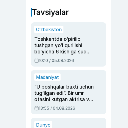
Tavsiyalar
O‘zbekiston
Toshkentda o‘pirilib
tushgan yo‘l qurilishi
bo‘yicha 6 kishiga sud
hukmi o‘qildi
10:10 / 05.08.2026
Madaniyat
“U boshqalar baxti uchun
tug‘ilgan edi”. Bir umr
otasini kutgan aktrisa va
dublyaj ustasi Rimma
13:55 / 04.08.2026
Ahmedovaning
sinovlarga to‘la hayoti
Dunyo