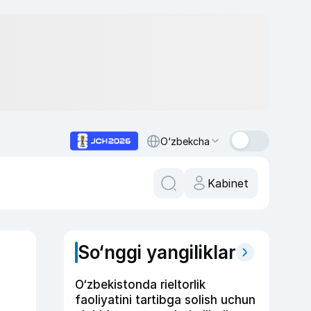
O‘zbekcha
Kabinet
So‘nggi yangiliklar
O‘zbekistonda rieltorlik
faoliyatini tartibga solish uchun