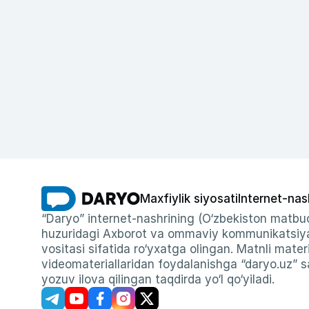
Maxfiylik siyosati
Internet-nas
“Daryo” internet-nashrining (O‘zbekiston matbuo
huzuridagi Axborot va ommaviy kommunikatsiyal
vositasi sifatida ro‘yxatga olingan. Matnli materi
videomateriallaridan foydalanishga “daryo.uz” sa
yozuv ilova qilingan taqdirda yo‘l qo‘yiladi.