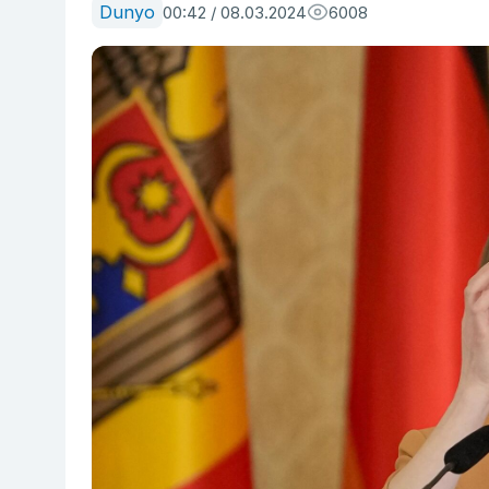
Dunyo
00:42 / 08.03.2024
6008