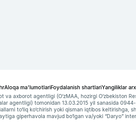
hr
Aloqa ma'lumotlari
Foydalanish shartlari
Yangiliklar arx
t va axborot agentligi (O‘zMAA, hozirgi O‘zbekiston Res
ar agentligi) tomonidan 13.03.2015 yil sanasida 0944
allarni to‘liq ko‘chirish yoki qisman iqtibos keltirishga, 
ytiga giperhavola mavjud bo‘lgan va/yoki “Daryo” intern