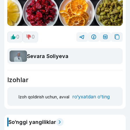
0
0
Sevara Soliyeva
Izohlar
ro‘yxatdan o‘ting
Izoh qoldirish uchun, avval
So‘nggi yangiliklar