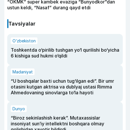
“OKMK” super kambek evaziga “Bunyodkor”dan
ustun keldi, “Nasaf” durang qayd etdi
Tavsiyalar
O‘zbekiston
Toshkentda o‘pirilib tushgan yo‘l qurilishi bo‘yicha
6 kishiga sud hukmi o‘qildi
Madaniyat
“U boshqalar baxti uchun tug‘ilgan edi”. Bir umr
otasini kutgan aktrisa va dublyaj ustasi Rimma
Ahmedovaning sinovlarga to‘la hayoti
Dunyo
“Biroz sekinlashish kerak”. Mutaxassislar
insoniyat sun’iy intellektni boshqara olmay
qolishidan xavotir bildirdi