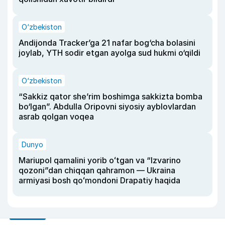
O‘zbekiston
Andijonda Tracker’ga 21 nafar bog‘cha bolasini
joylab, YTH sodir etgan ayolga sud hukmi o‘qildi
O‘zbekiston
“Sakkiz qator she’rim boshimga sakkizta bomba
bo‘lgan”. Abdulla Oripovni siyosiy ayblovlardan
asrab qolgan voqea
Dunyo
Mariupol qamalini yorib oʻtgan va “Izvarino
qozoni”dan chiqqan qahramon — Ukraina
armiyasi bosh qoʻmondoni Drapatiy haqida