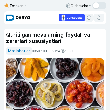
Toshkent
O‘zbekcha
Quritilgan mevalarning foydali va
zararlari xususiyatlari
Maslahatlar
01:50 / 08.03.2024
10658