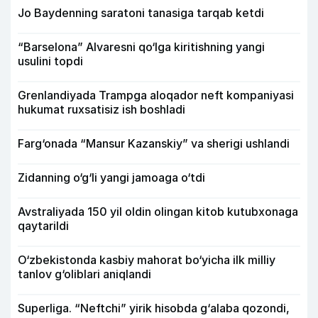
Jo Baydenning saratoni tanasiga tarqab ketdi
“Barselona” Alvaresni qo‘lga kiritishning yangi
usulini topdi
Grenlandiyada Trampga aloqador neft kompaniyasi
hukumat ruxsatisiz ish boshladi
Farg‘onada “Mansur Kazanskiy” va sherigi ushlandi
Zidanning o‘g‘li yangi jamoaga o‘tdi
Avstraliyada 150 yil oldin olingan kitob kutubxonaga
qaytarildi
O‘zbekistonda kasbiy mahorat bo‘yicha ilk milliy
tanlov g‘oliblari aniqlandi
Superliga. “Neftchi” yirik hisobda g‘alaba qozondi,