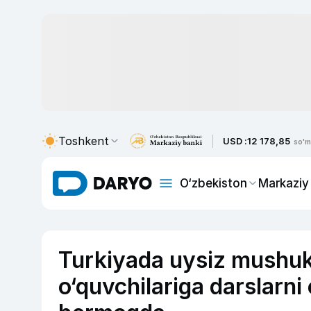
Toshkent
USD :
12 178,85
so'm
O‘zbekiston
Markaziy
Turkiyada uysiz mushuk
o‘quvchilariga darslarni