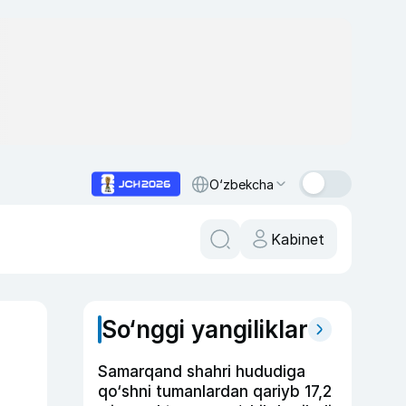
O‘zbekcha
Kabinet
So‘nggi yangiliklar
Samarqand shahri hududiga
qo‘shni tumanlardan qariyb 17,2