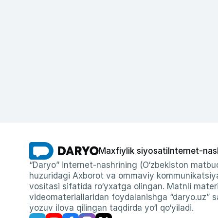
Maxfiylik siyosati
Internet-nas
“Daryo” internet-nashrining (O‘zbekiston matbuo
huzuridagi Axborot va ommaviy kommunikatsiyal
vositasi sifatida ro‘yxatga olingan. Matnli materi
videomateriallaridan foydalanishga “daryo.uz” sa
yozuv ilova qilingan taqdirda yo‘l qo‘yiladi.