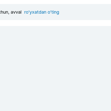
uchun, avval
ro‘yxatdan o‘ting