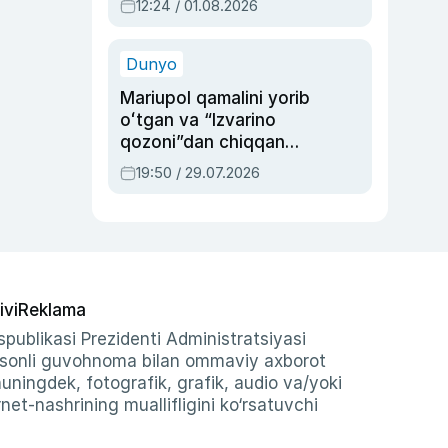
12:24 / 01.08.2026
ayblovlardan asrab
qolgan voqea
Dunyo
Mariupol qamalini yorib
oʻtgan va “Izvarino
qozoni”dan chiqqan
qahramon — Ukraina
19:50 / 29.07.2026
armiyasi bosh
qoʻmondoni Drapatiy
haqida
ivi
Reklama
publikasi Prezidenti Administratsiyasi
-sonli guvohnoma bilan ommaviy axborot
shuningdek, fotografik, grafik, audio va/yoki
et-nashrining muallifligini ko‘rsatuvchi