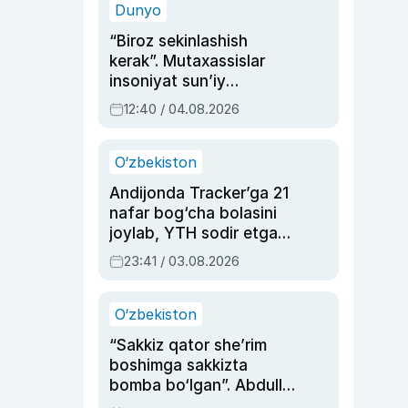
Dunyo
“Biroz sekinlashish
kerak”. Mutaxassislar
insoniyat sun’iy
intellektni boshqara
12:40 / 04.08.2026
olmay qolishidan xavotir
bildirdi
O‘zbekiston
Andijonda Tracker’ga 21
nafar bog‘cha bolasini
joylab, YTH sodir etgan
ayolga sud hukmi o‘qildi
23:41 / 03.08.2026
O‘zbekiston
“Sakkiz qator she’rim
boshimga sakkizta
bomba bo‘lgan”. Abdulla
Oripovni siyosiy