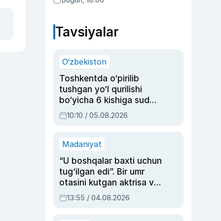
Tavsiyalar
O‘zbekiston
Toshkentda o‘pirilib
tushgan yo‘l qurilishi
bo‘yicha 6 kishiga sud
hukmi o‘qildi
10:10 / 05.08.2026
Madaniyat
“U boshqalar baxti uchun
tug‘ilgan edi”. Bir umr
otasini kutgan aktrisa va
dublyaj ustasi Rimma
13:55 / 04.08.2026
Ahmedovaning
sinovlarga to‘la hayoti