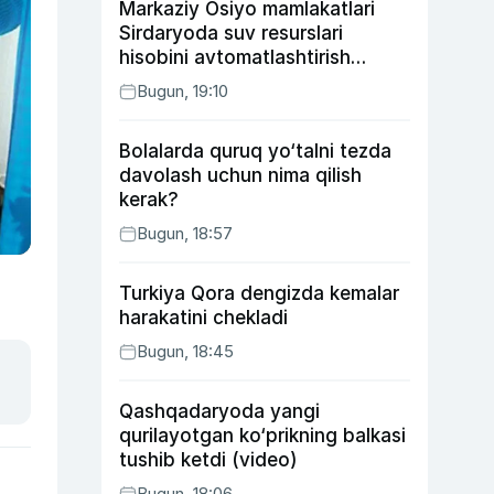
Markaziy Osiyo mamlakatlari
Sirdaryoda suv resurslari
hisobini avtomatlashtirish
rejasini ishlab chiqishni
Bugun, 19:10
ma’qulladi
Bolalarda quruq yo‘talni tezda
davolash uchun nima qilish
kerak?
Bugun, 18:57
Turkiya Qora dengizda kemalar
harakatini chekladi
Bugun, 18:45
Qashqadaryoda yangi
qurilayotgan ko‘prikning balkasi
tushib ketdi (video)
Bugun, 18:06