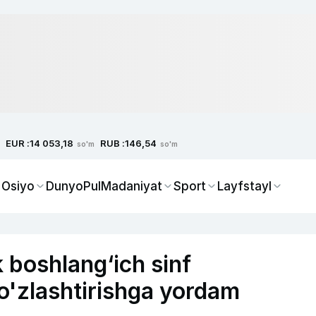
EUR :
RUB :
14 053,18
146,54
so'm
so'm
 Osiyo
Dunyo
Pul
Madaniyat
Sport
Layfstayl
 boshlang‘ich sinf
 o'zlashtirishga yordam