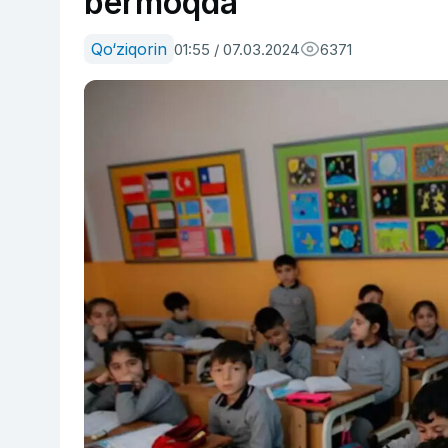
bermoqda
Qo‘ziqorin
01:55 / 07.03.2024
6371