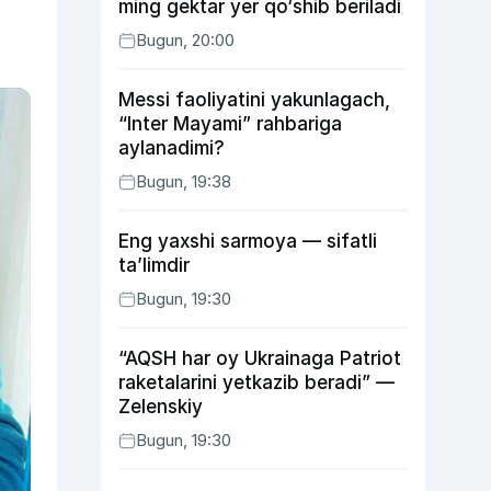
ming gektar yer qo‘shib beriladi
Bugun, 20:00
Messi faoliyatini yakunlagach,
“Inter Mayami” rahbariga
aylanadimi?
Bugun, 19:38
Eng yaxshi sarmoya — sifatli
ta’limdir
Bugun, 19:30
“AQSH har oy Ukrainaga Patriot
raketalarini yetkazib beradi” —
Zelenskiy
Bugun, 19:30