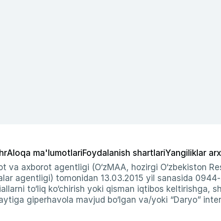
hr
Aloqa ma'lumotlari
Foydalanish shartlari
Yangiliklar arx
t va axborot agentligi (O‘zMAA, hozirgi O‘zbekiston Res
ar agentligi) tomonidan 13.03.2015 yil sanasida 0944
allarni to‘liq ko‘chirish yoki qisman iqtibos keltirishga, 
ytiga giperhavola mavjud bo‘lgan va/yoki “Daryo” intern