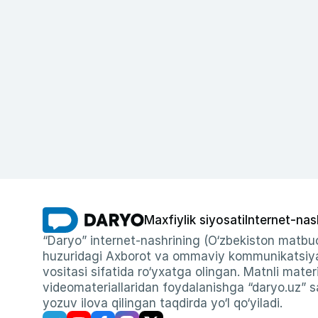
Maxfiylik siyosati
Internet-nas
“Daryo” internet-nashrining (O‘zbekiston matbuo
huzuridagi Axborot va ommaviy kommunikatsiyal
vositasi sifatida ro‘yxatga olingan. Matnli materi
videomateriallaridan foydalanishga “daryo.uz” sa
yozuv ilova qilingan taqdirda yo‘l qo‘yiladi.