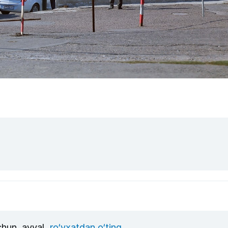
uchun, avval
ro‘yxatdan o‘ting