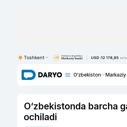
Toshkent
USD :
12 178,85
so'm
O‘zbekiston
Markaziy
O‘zbekistonda barcha g
ochiladi