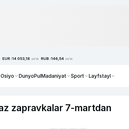
EUR :
RUB :
14 053,18
146,54
so'm
so'm
 Osiyo
Dunyo
Pul
Madaniyat
Sport
Layfstayl
az zapravkalar 7-martdan