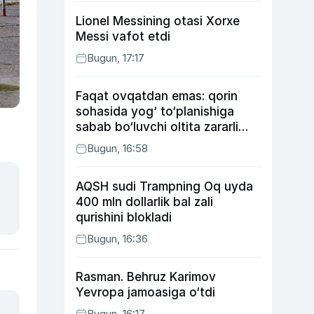
Lionel Messining otasi Xorxe
Messi vafot etdi
Bugun, 17:17
Faqat ovqatdan emas: qorin
sohasida yog‘ to‘planishiga
sabab bo‘luvchi oltita zararli
odat
Bugun, 16:58
AQSH sudi Trampning Oq uyda
400 mln dollarlik bal zali
qurishini blokladi
Bugun, 16:36
Rasman. Behruz Karimov
Yevropa jamoasiga o‘tdi
Bugun, 16:17