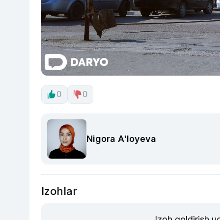
0
0
Nigora A'loyeva
Izohlar
Izoh qoldirish 