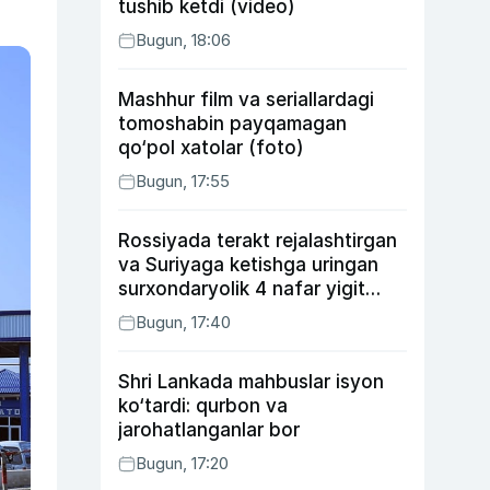
tushib ketdi (video)
Bugun, 18:06
Mashhur film va seriallardagi
tomoshabin payqamagan
qo‘pol xatolar (foto)
Bugun, 17:55
Rossiyada terakt rejalashtirgan
va Suriyaga ketishga uringan
surxondaryolik 4 nafar yigit
qamaldi
Bugun, 17:40
Shri Lankada mahbuslar isyon
ko‘tardi: qurbon va
jarohatlanganlar bor
Bugun, 17:20