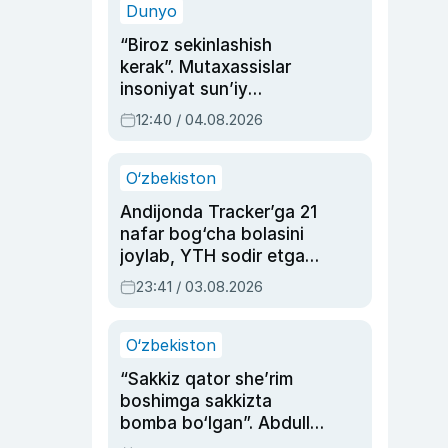
Dunyo
“Biroz sekinlashish
kerak”. Mutaxassislar
insoniyat sun’iy
intellektni boshqara
12:40 / 04.08.2026
olmay qolishidan xavotir
bildirdi
O‘zbekiston
Andijonda Tracker’ga 21
nafar bog‘cha bolasini
joylab, YTH sodir etgan
ayolga sud hukmi o‘qildi
23:41 / 03.08.2026
O‘zbekiston
“Sakkiz qator she’rim
boshimga sakkizta
bomba bo‘lgan”. Abdulla
Oripovni siyosiy