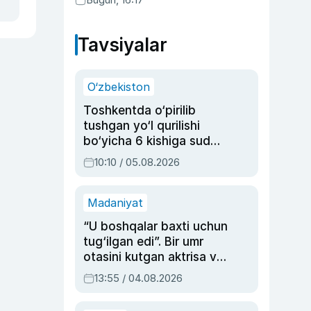
Tavsiyalar
O‘zbekiston
Toshkentda o‘pirilib
tushgan yo‘l qurilishi
bo‘yicha 6 kishiga sud
hukmi o‘qildi
10:10 / 05.08.2026
Madaniyat
“U boshqalar baxti uchun
tug‘ilgan edi”. Bir umr
otasini kutgan aktrisa va
dublyaj ustasi Rimma
13:55 / 04.08.2026
Ahmedovaning
sinovlarga to‘la hayoti