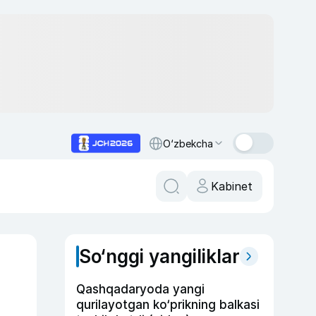
O‘zbekcha
Kabinet
So‘nggi yangiliklar
Qashqadaryoda yangi
qurilayotgan ko‘prikning balkasi