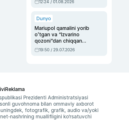
12:24 / 01.08.2026
ayblovlardan asrab
qolgan voqea
Dunyo
Mariupol qamalini yorib
oʻtgan va “Izvarino
qozoni”dan chiqqan
qahramon — Ukraina
19:50 / 29.07.2026
armiyasi bosh
qoʻmondoni Drapatiy
haqida
ivi
Reklama
publikasi Prezidenti Administratsiyasi
-sonli guvohnoma bilan ommaviy axborot
shuningdek, fotografik, grafik, audio va/yoki
et-nashrining muallifligini ko‘rsatuvchi