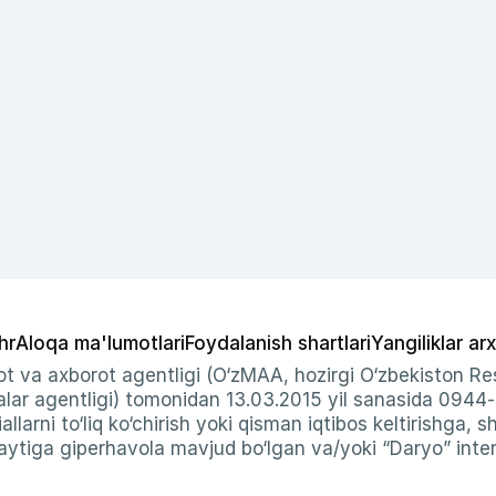
hr
Aloqa ma'lumotlari
Foydalanish shartlari
Yangiliklar arx
t va axborot agentligi (O‘zMAA, hozirgi O‘zbekiston Res
ar agentligi) tomonidan 13.03.2015 yil sanasida 0944
allarni to‘liq ko‘chirish yoki qisman iqtibos keltirishga, 
ytiga giperhavola mavjud bo‘lgan va/yoki “Daryo” intern