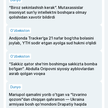
“Biroz sekinlashish kerak”. Mutaxassislar
insoniyat sun’iy intellektni boshqara olmay
qolishidan xavotir bildirdi
O‘zbekiston
Andijonda Tracker’ga 21 nafar bog‘cha bolasini
joylab, YTH sodir etgan ayolga sud hukmi o‘qildi
O‘zbekiston
“Sakkiz qator she’rim boshimga sakkizta bomba
bo‘lgan”. Abdulla Oripovni siyosiy ayblovlardan
asrab qolgan voqea
Dunyo
Mariupol qamalini yorib oʻtgan va “Izvarino
qozoni”dan chiqqan qahramon — Ukraina
armiyasi bosh qoʻmondoni Drapatiy haqida