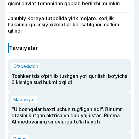
qismi davlat tomonidan qoplab berilishi mumkin
Janubiy Koreya futbolida yirik mojaro: xorijlik
hakamlarga jinsiy xizmatlar ko‘rsatilgani ma’lum
qilindi
Tavsiyalar
O‘zbekiston
Toshkentda o‘pirilib tushgan yo‘l qurilishi bo‘yicha
6 kishiga sud hukmi o‘qildi
Madaniyat
“U boshqalar baxti uchun tug‘ilgan edi”. Bir umr
otasini kutgan aktrisa va dublyaj ustasi Rimma
Ahmedovaning sinovlarga to‘la hayoti
Dunyo