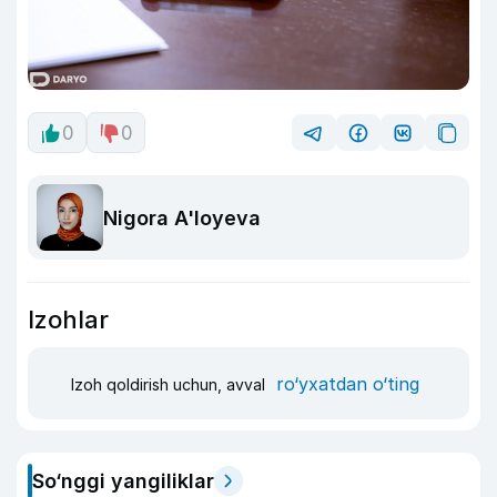
0
0
Nigora A'loyeva
Izohlar
ro‘yxatdan o‘ting
Izoh qoldirish uchun, avval
So‘nggi yangiliklar