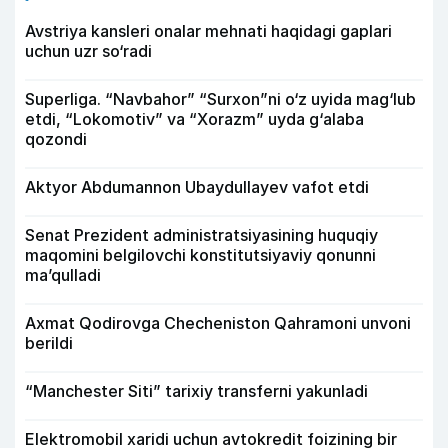
Avstriya kansleri onalar mehnati haqidagi gaplari
uchun uzr so‘radi
Superliga. “Navbahor” “Surxon”ni o‘z uyida mag‘lub
etdi, “Lokomotiv” va “Xorazm” uyda g‘alaba
qozondi
Aktyor Abdu­mannon Ubaydullayev vafot etdi
Senat Prezident administratsiyasining huquqiy
maqomini belgilovchi konstitutsiyaviy qonunni
ma’qulladi
Axmat Qodirovga Checheniston Qahramoni unvoni
berildi
“Manchester Siti” tarixiy transferni yakunladi
Elektromobil xaridi uchun avtokredit foizining bir