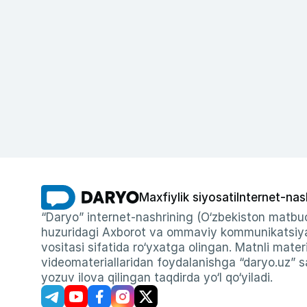
Maxfiylik siyosati
Internet-nas
“Daryo” internet-nashrining (O‘zbekiston matbuo
huzuridagi Axborot va ommaviy kommunikatsiyal
vositasi sifatida ro‘yxatga olingan. Matnli materi
videomateriallaridan foydalanishga “daryo.uz” sa
yozuv ilova qilingan taqdirda yo‘l qo‘yiladi.