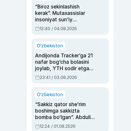
“Biroz sekinlashish
kerak”. Mutaxassislar
insoniyat sun’iy
intellektni boshqara
12:40 / 04.08.2026
olmay qolishidan xavotir
bildirdi
O‘zbekiston
Andijonda Tracker’ga 21
nafar bog‘cha bolasini
joylab, YTH sodir etgan
ayolga sud hukmi o‘qildi
23:41 / 03.08.2026
O‘zbekiston
“Sakkiz qator she’rim
boshimga sakkizta
bomba bo‘lgan”. Abdulla
Oripovni siyosiy
12:24 / 01.08.2026
ayblovlardan asrab