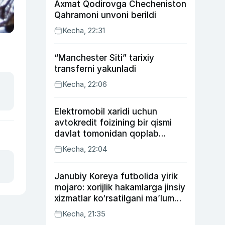
Axmat Qodirovga Checheniston
Qahramoni unvoni berildi
Kecha, 22:31
“Manchester Siti” tarixiy
transferni yakunladi
Kecha, 22:06
Elektromobil xaridi uchun
avtokredit foizining bir qismi
davlat tomonidan qoplab
berilishi mumkin
Kecha, 22:04
Janubiy Koreya futbolida yirik
mojaro: xorijlik hakamlarga jinsiy
xizmatlar ko‘rsatilgani ma’lum
qilindi
Kecha, 21:35