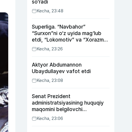
so‘radi
Kecha, 23:48
Superliga. “Navbahor”
“Surxon”ni o‘z uyida mag‘lub
etdi, “Lokomotiv” va “Xorazm”
uyda g‘alaba qozondi
Kecha, 23:26
Aktyor Abdu­mannon
Ubaydullayev vafot etdi
Kecha, 23:08
Senat Prezident
administratsiyasining huquqiy
maqomini belgilovchi
konstitutsiyaviy qonunni
Kecha, 23:06
ma’qulladi