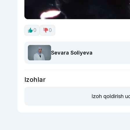
0
0
Sevara Soliyeva
Izohlar
Izoh qoldirish 