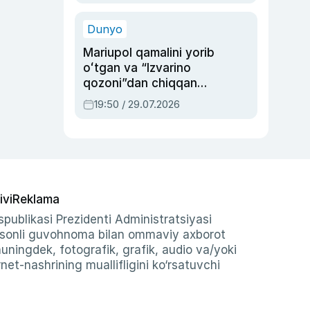
qolgan voqea
Dunyo
Mariupol qamalini yorib
oʻtgan va “Izvarino
qozoni”dan chiqqan
qahramon — Ukraina
19:50 / 29.07.2026
armiyasi bosh
qoʻmondoni Drapatiy
haqida
ivi
Reklama
publikasi Prezidenti Administratsiyasi
-sonli guvohnoma bilan ommaviy axborot
shuningdek, fotografik, grafik, audio va/yoki
et-nashrining muallifligini ko‘rsatuvchi