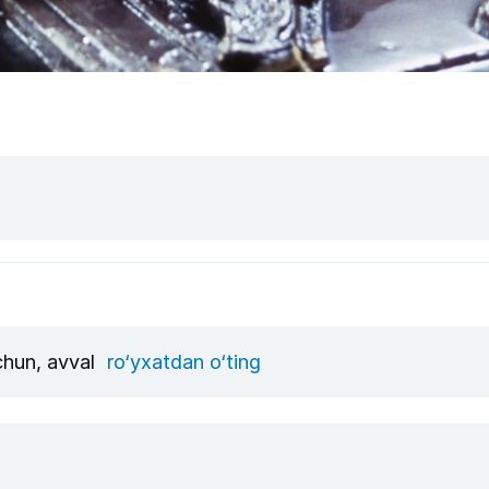
uchun, avval
ro‘yxatdan o‘ting