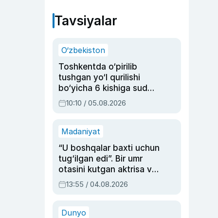
Tavsiyalar
O‘zbekiston
Toshkentda o‘pirilib
tushgan yo‘l qurilishi
bo‘yicha 6 kishiga sud
hukmi o‘qildi
10:10 / 05.08.2026
Madaniyat
“U boshqalar baxti uchun
tug‘ilgan edi”. Bir umr
otasini kutgan aktrisa va
dublyaj ustasi Rimma
13:55 / 04.08.2026
Ahmedovaning
sinovlarga to‘la hayoti
Dunyo