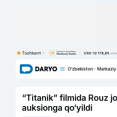
Toshkent
USD :
12 178,85
so'm
O‘zbekiston
Markaziy
“Titanik” filmida Rouz j
auksionga qo‘yildi