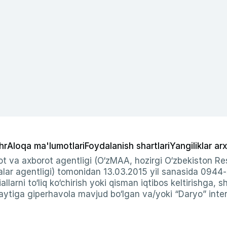
hr
Aloqa ma'lumotlari
Foydalanish shartlari
Yangiliklar arx
t va axborot agentligi (O‘zMAA, hozirgi O‘zbekiston Res
ar agentligi) tomonidan 13.03.2015 yil sanasida 0944
allarni to‘liq ko‘chirish yoki qisman iqtibos keltirishga, 
ytiga giperhavola mavjud bo‘lgan va/yoki “Daryo” intern