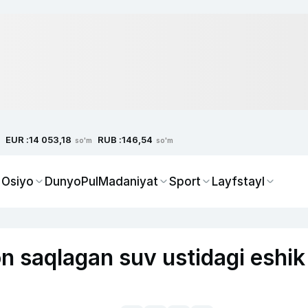
EUR :
RUB :
14 053,18
146,54
so'm
so'm
 Osiyo
Dunyo
Pul
Madaniyat
Sport
Layfstayl
on saqlagan suv ustidagi eshik