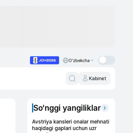
O‘zbekcha
Kabinet
So‘nggi yangiliklar
Avstriya kansleri onalar mehnati
haqidagi gaplari uchun uzr