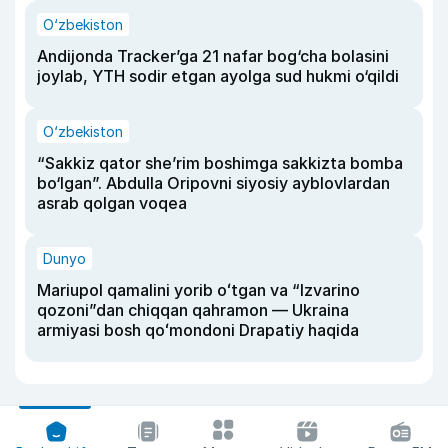
O‘zbekiston
Andijonda Tracker’ga 21 nafar bog‘cha bolasini
joylab, YTH sodir etgan ayolga sud hukmi o‘qildi
O‘zbekiston
“Sakkiz qator she’rim boshimga sakkizta bomba
bo‘lgan”. Abdulla Oripovni siyosiy ayblovlardan
asrab qolgan voqea
Dunyo
Mariupol qamalini yorib oʻtgan va “Izvarino
qozoni”dan chiqqan qahramon — Ukraina
armiyasi bosh qoʻmondoni Drapatiy haqida