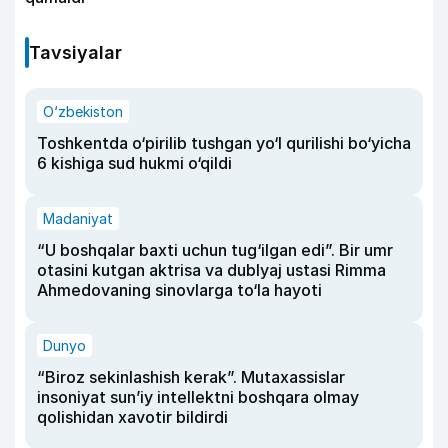
Tavsiyalar
O‘zbekiston
Toshkentda o‘pirilib tushgan yo‘l qurilishi bo‘yicha
6 kishiga sud hukmi o‘qildi
Madaniyat
“U boshqalar baxti uchun tug‘ilgan edi”. Bir umr
otasini kutgan aktrisa va dublyaj ustasi Rimma
Ahmedovaning sinovlarga to‘la hayoti
Dunyo
“Biroz sekinlashish kerak”. Mutaxassislar
insoniyat sun’iy intellektni boshqara olmay
qolishidan xavotir bildirdi