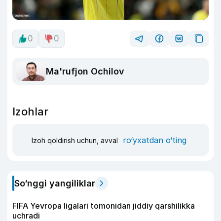
0
0
Ma'rufjon Ochilov
Izohlar
ro‘yxatdan o‘ting
Izoh qoldirish uchun, avval
So‘nggi yangiliklar
FIFA Yevropa ligalari tomonidan jiddiy qarshilikka
uchradi