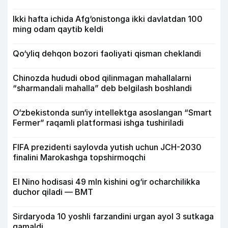
Ikki hafta ichida Afg‘onistonga ikki davlatdan 100
ming odam qaytib keldi
Qo‘yliq dehqon bozori faoliyati qisman cheklandi
Chinozda hududi obod qilinmagan mahallalarni
“sharmandali mahalla” deb belgilash boshlandi
O‘zbekistonda sun‘iy intellektga asoslangan “Smart
Fermer” raqamli platformasi ishga tushiriladi
FIFA prezidenti saylovda yutish uchun JCH-2030
finalini Marokashga topshirmoqchi
El Nino hodisasi 49 mln kishini og‘ir ocharchilikka
duchor qiladi — BMT
Sirdaryoda 10 yoshli farzandini urgan ayol 3 sutkaga
qamaldi