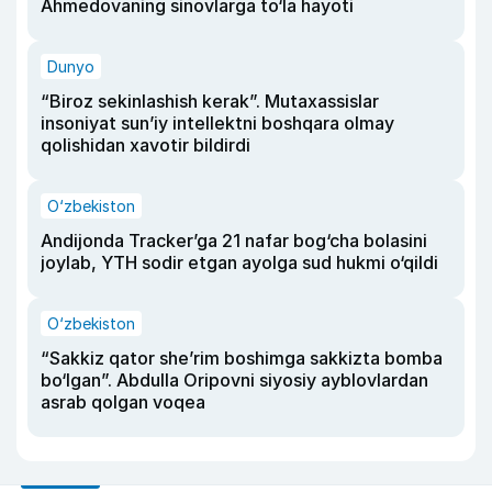
Ahmedovaning sinovlarga to‘la hayoti
Dunyo
“Biroz sekinlashish kerak”. Mutaxassislar
insoniyat sun’iy intellektni boshqara olmay
qolishidan xavotir bildirdi
O‘zbekiston
Andijonda Tracker’ga 21 nafar bog‘cha bolasini
joylab, YTH sodir etgan ayolga sud hukmi o‘qildi
O‘zbekiston
“Sakkiz qator she’rim boshimga sakkizta bomba
bo‘lgan”. Abdulla Oripovni siyosiy ayblovlardan
asrab qolgan voqea