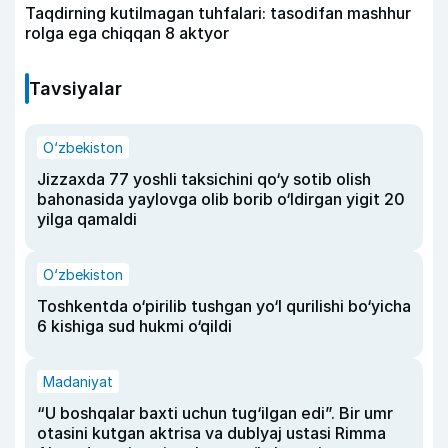
Taqdirning kutilmagan tuhfalari: tasodifan mashhur
rolga ega chiqqan 8 aktyor
Tavsiyalar
O‘zbekiston
Jizzaxda 77 yoshli taksichini qo‘y sotib olish
bahonasida yaylovga olib borib o‘ldirgan yigit 20
yilga qamaldi
O‘zbekiston
Toshkentda o‘pirilib tushgan yo‘l qurilishi bo‘yicha
6 kishiga sud hukmi o‘qildi
Madaniyat
“U boshqalar baxti uchun tug‘ilgan edi”. Bir umr
otasini kutgan aktrisa va dublyaj ustasi Rimma