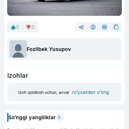
0
0
Fozilbek Yusupov
Izohlar
ro‘yxatdan o‘ting
Izoh qoldirish uchun, avval
So‘nggi yangiliklar