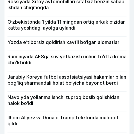
Rossiyada Xitoy avtomobillari sifatsiz benzin sabab
ishdan chiqmoqda
O‘zbekistonda 1 yilda 11 mingdan ortiq erkak o‘zidan
katta yoshdagi ayolga uylandi
Yozda e’tiborsiz qoldirish xavfli bo‘lgan alomatlar
Ruminiyada AESga suv yetkazish uchun toʻrtta kema
choʻktirildi
Janubiy Koreya futbol assotsiatsiyasi hakamlar bilan
bog‘liq sharmandali holat bo‘yicha bayonot berdi
Navoiyda yollanma ishchi tuproq bosib qolishidan
halok bo‘ldi
Ilhom Aliyev va Donald Tramp telefonda muloqot
qildi