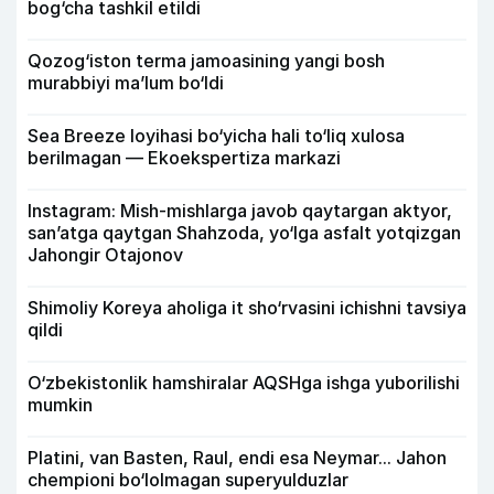
bog‘cha tashkil etildi
Qozog‘iston terma jamoasining yangi bosh
murabbiyi ma’lum bo‘ldi
Sea Breeze loyihasi bo‘yicha hali to‘liq xulosa
berilmagan — Ekoekspertiza markazi
Instagram: Mish-mishlarga javob qaytargan aktyor,
san’atga qaytgan Shahzoda, yo‘lga asfalt yotqizgan
Jahongir Otajonov
Shimoliy Koreya aholiga it sho‘rvasini ichishni tavsiya
qildi
O‘zbekistonlik hamshiralar AQSHga ishga yuborilishi
mumkin
Platini, van Basten, Raul, endi esa Neymar... Jahon
chempioni bo‘lolmagan superyulduzlar