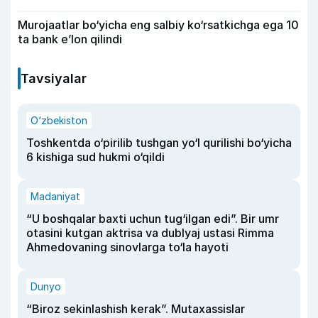
Murojaatlar bo‘yicha eng salbiy ko‘rsatkichga ega 10
ta bank e’lon qilindi
Tavsiyalar
O‘zbekiston
Toshkentda o‘pirilib tushgan yo‘l qurilishi bo‘yicha
6 kishiga sud hukmi o‘qildi
Madaniyat
“U boshqalar baxti uchun tug‘ilgan edi”. Bir umr
otasini kutgan aktrisa va dublyaj ustasi Rimma
Ahmedovaning sinovlarga to‘la hayoti
Dunyo
“Biroz sekinlashish kerak”. Mutaxassislar