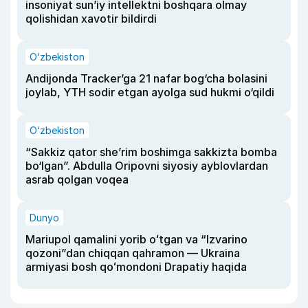
insoniyat sun’iy intellektni boshqara olmay
qolishidan xavotir bildirdi
O‘zbekiston
Andijonda Tracker’ga 21 nafar bog‘cha bolasini
joylab, YTH sodir etgan ayolga sud hukmi o‘qildi
O‘zbekiston
“Sakkiz qator she’rim boshimga sakkizta bomba
bo‘lgan”. Abdulla Oripovni siyosiy ayblovlardan
asrab qolgan voqea
Dunyo
Mariupol qamalini yorib oʻtgan va “Izvarino
qozoni”dan chiqqan qahramon — Ukraina
armiyasi bosh qoʻmondoni Drapatiy haqida