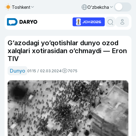
Toshkent
O‘zbekcha
G‘azodagi yo‘qotishlar dunyo ozod
xalqlari xotirasidan o‘chmaydi — Eron
TIV
Dunyo
01:15 / 02.03.2024
7075