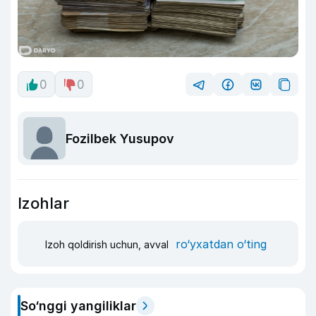
0
0
Fozilbek Yusupov
Izohlar
ro‘yxatdan o‘ting
Izoh qoldirish uchun, avval
So‘nggi yangiliklar