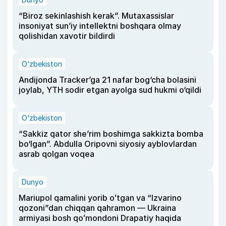
“Biroz sekinlashish kerak”. Mutaxassislar
insoniyat sun’iy intellektni boshqara olmay
qolishidan xavotir bildirdi
O‘zbekiston
Andijonda Tracker’ga 21 nafar bog‘cha bolasini
joylab, YTH sodir etgan ayolga sud hukmi o‘qildi
O‘zbekiston
“Sakkiz qator she’rim boshimga sakkizta bomba
bo‘lgan”. Abdulla Oripovni siyosiy ayblovlardan
asrab qolgan voqea
Dunyo
Mariupol qamalini yorib oʻtgan va “Izvarino
qozoni”dan chiqqan qahramon — Ukraina
armiyasi bosh qoʻmondoni Drapatiy haqida