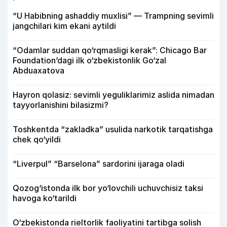
“U Habibning ashaddiy muxlisi” — Trampning sevimli
jangchilari kim ekani aytildi
“Odamlar suddan qo‘rqmasligi kerak”: Chicago Bar
Foundation’dagi ilk o‘zbekistonlik Go‘zal
Abduaxatova
Hayron qolasiz: sevimli yeguliklarimiz aslida nimadan
tayyorlanishini bilasizmi?
Toshkentda “zakladka” usulida narkotik tarqatishga
chek qo‘yildi
“Liverpul” “Barselona” sardorini ijaraga oladi
Qozog‘istonda ilk bor yo‘lovchili uchuvchisiz taksi
havoga ko‘tarildi
O‘zbekistonda rieltorlik faoliyatini tartibga solish