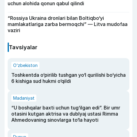
uchun alohida qonun qabul qilindi
“Rossiya Ukraina dronlari bilan Boltiqbo‘yi
mamlakatlariga zarba bermoqchi” — Litva mudofaa
vaziri
Tavsiyalar
O‘zbekiston
Toshkentda o‘pirilib tushgan yo‘l qurilishi bo‘yicha
6 kishiga sud hukmi o‘qildi
Madaniyat
“U boshqalar baxti uchun tug‘ilgan edi”. Bir umr
otasini kutgan aktrisa va dublyaj ustasi Rimma
Ahmedovaning sinovlarga to‘la hayoti
Dunyo