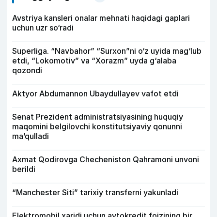
Avstriya kansleri onalar mehnati haqidagi gaplari
uchun uzr so‘radi
Superliga. “Navbahor” “Surxon”ni o‘z uyida mag‘lub
etdi, “Lokomotiv” va “Xorazm” uyda g‘alaba
qozondi
Aktyor Abdu­mannon Ubaydullayev vafot etdi
Senat Prezident administratsiyasining huquqiy
maqomini belgilovchi konstitutsiyaviy qonunni
ma’qulladi
Axmat Qodirovga Checheniston Qahramoni unvoni
berildi
“Manchester Siti” tarixiy transferni yakunladi
Elektromobil xaridi uchun avtokredit foizining bir