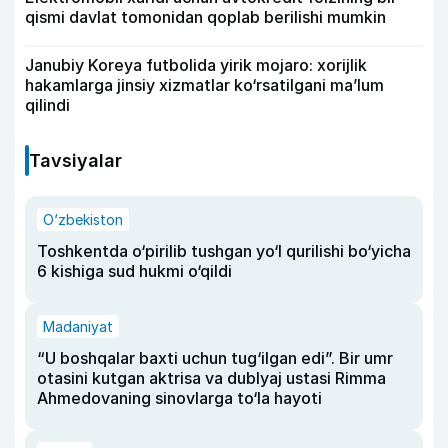
qismi davlat tomonidan qoplab berilishi mumkin
Janubiy Koreya futbolida yirik mojaro: xorijlik
hakamlarga jinsiy xizmatlar ko‘rsatilgani ma’lum
qilindi
Tavsiyalar
O‘zbekiston
Toshkentda o‘pirilib tushgan yo‘l qurilishi bo‘yicha
6 kishiga sud hukmi o‘qildi
Madaniyat
“U boshqalar baxti uchun tug‘ilgan edi”. Bir umr
otasini kutgan aktrisa va dublyaj ustasi Rimma
Ahmedovaning sinovlarga to‘la hayoti