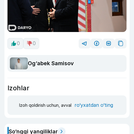
0
0
Og‘abek Samisov
Izohlar
ro‘yxatdan o‘ting
Izoh qoldirish uchun, avval
So‘nggi yangiliklar