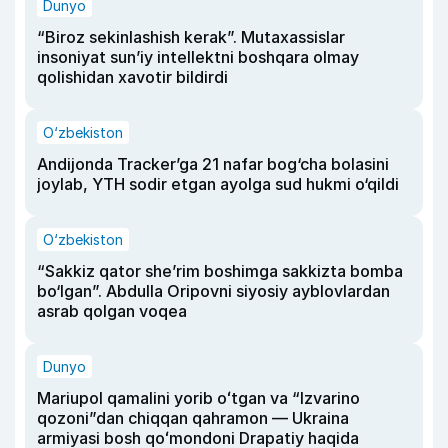
Dunyo
“Biroz sekinlashish kerak”. Mutaxassislar
insoniyat sun’iy intellektni boshqara olmay
qolishidan xavotir bildirdi
O‘zbekiston
Andijonda Tracker’ga 21 nafar bog‘cha bolasini
joylab, YTH sodir etgan ayolga sud hukmi o‘qildi
O‘zbekiston
“Sakkiz qator she’rim boshimga sakkizta bomba
bo‘lgan”. Abdulla Oripovni siyosiy ayblovlardan
asrab qolgan voqea
Dunyo
Mariupol qamalini yorib oʻtgan va “Izvarino
qozoni”dan chiqqan qahramon — Ukraina
armiyasi bosh qoʻmondoni Drapatiy haqida