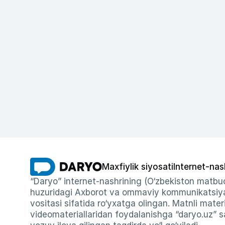
Maxfiylik siyosati
Internet-nas
“Daryo” internet-nashrining (O‘zbekiston matbuo
huzuridagi Axborot va ommaviy kommunikatsiyal
vositasi sifatida ro‘yxatga olingan. Matnli materi
videomateriallaridan foydalanishga “daryo.uz” sa