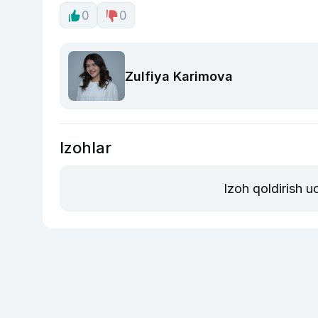
0
0
Zulfiya Karimova
Izohlar
Izoh qoldirish 