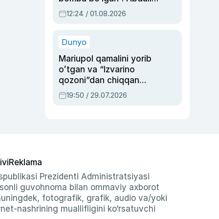
Oripovni siyosiy
12:24 / 01.08.2026
ayblovlardan asrab
qolgan voqea
Dunyo
Mariupol qamalini yorib
oʻtgan va “Izvarino
qozoni”dan chiqqan
qahramon — Ukraina
19:50 / 29.07.2026
armiyasi bosh
qoʻmondoni Drapatiy
haqida
ivi
Reklama
publikasi Prezidenti Administratsiyasi
-sonli guvohnoma bilan ommaviy axborot
shuningdek, fotografik, grafik, audio va/yoki
et-nashrining muallifligini ko‘rsatuvchi