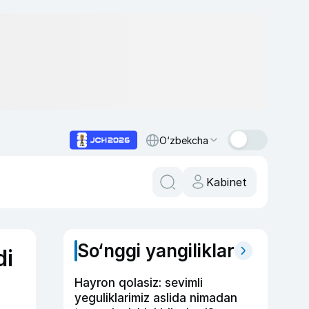
O‘zbekcha
Kabinet
So‘nggi yangiliklar
di
Hayron qolasiz: sevimli
yeguliklarimiz aslida nimadan