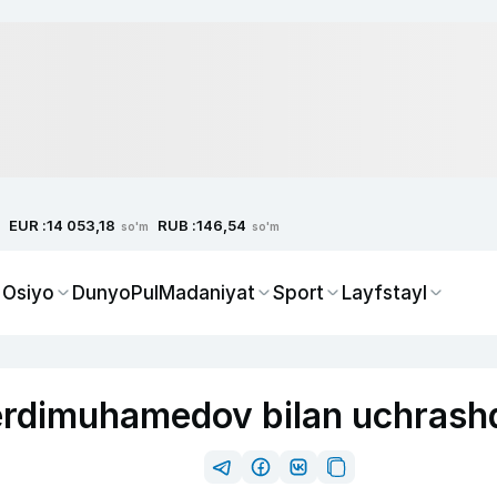
EUR :
RUB :
14 053,18
146,54
so'm
so'm
 Osiyo
Dunyo
Pul
Madaniyat
Sport
Layfstayl
erdimuhamedov bilan uchrash