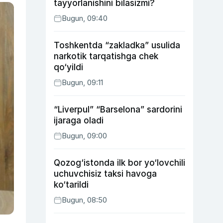
tayyorlanishini bilasizmi?
Bugun, 09:40
Toshkentda “zakladka” usulida
narkotik tarqatishga chek
qo‘yildi
Bugun, 09:11
“Liverpul” “Barselona” sardorini
ijaraga oladi
Bugun, 09:00
Qozog‘istonda ilk bor yo‘lovchili
uchuvchisiz taksi havoga
ko‘tarildi
Bugun, 08:50