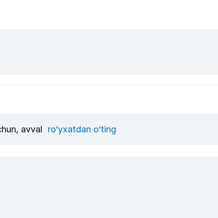
uchun, avval
ro‘yxatdan o‘ting