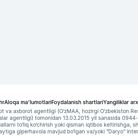
hr
Aloqa ma'lumotlari
Foydalanish shartlari
Yangiliklar arx
t va axborot agentligi (O‘zMAA, hozirgi O‘zbekiston Res
ar agentligi) tomonidan 13.03.2015 yil sanasida 0944
allarni to‘liq ko‘chirish yoki qisman iqtibos keltirishga, 
ytiga giperhavola mavjud bo‘lgan va/yoki “Daryo” intern