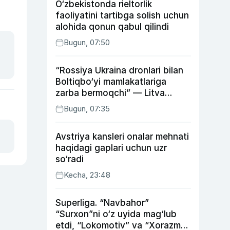
O‘zbekistonda rieltorlik
faoliyatini tartibga solish uchun
alohida qonun qabul qilindi
Bugun, 07:50
“Rossiya Ukraina dronlari bilan
Boltiqbo‘yi mamlakatlariga
zarba bermoqchi” — Litva
mudofaa vaziri
Bugun, 07:35
Avstriya kansleri onalar mehnati
haqidagi gaplari uchun uzr
so‘radi
Kecha, 23:48
Superliga. “Navbahor”
“Surxon”ni o‘z uyida mag‘lub
etdi, “Lokomotiv” va “Xorazm”