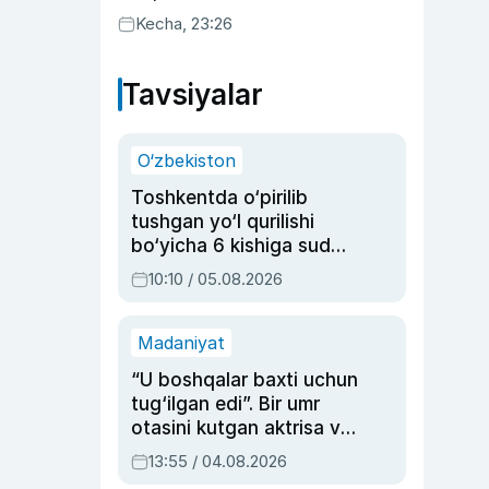
uyda g‘alaba qozondi
Kecha, 23:26
Tavsiyalar
O‘zbekiston
Toshkentda o‘pirilib
tushgan yo‘l qurilishi
bo‘yicha 6 kishiga sud
hukmi o‘qildi
10:10 / 05.08.2026
Madaniyat
“U boshqalar baxti uchun
tug‘ilgan edi”. Bir umr
otasini kutgan aktrisa va
dublyaj ustasi Rimma
13:55 / 04.08.2026
Ahmedovaning