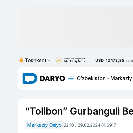
Toshkent
USD :
12 178,85
so'm
O‘zbekiston
Markaziy
“Tolibon” Gurbanguli B
Markaziy Osiyo
22:10 / 29.02.2024
6917