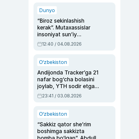
sinovlarga to‘la hayoti
Dunyo
“Biroz sekinlashish
kerak”. Mutaxassislar
insoniyat sun’iy
intellektni boshqara
12:40 / 04.08.2026
olmay qolishidan xavotir
bildirdi
O‘zbekiston
Andijonda Tracker’ga 21
nafar bog‘cha bolasini
joylab, YTH sodir etgan
ayolga sud hukmi o‘qildi
23:41 / 03.08.2026
O‘zbekiston
“Sakkiz qator she’rim
boshimga sakkizta
bomba bo‘lgan”. Abdulla