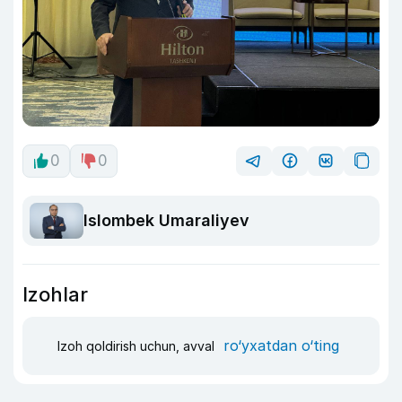
0
0
Islombek Umaraliyev
Izohlar
ro‘yxatdan o‘ting
Izoh qoldirish uchun, avval