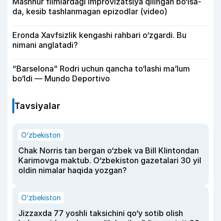
Mashhur filmlardagi improvizatsiya qilingan bo‘lsa-
da, kesib tashlanmagan epizodlar (video)
Eronda Xavfsizlik kengashi rahbari o‘zgardi. Bu
nimani anglatadi?
“Barselona” Rodri uchun qancha to‘lashi ma’lum
bo‘ldi — Mundo Deportivo
Tavsiyalar
O‘zbekiston
Chak Norris tan bergan o‘zbek va Bill Klintondan
Karimovga maktub. O‘zbekiston gazetalari 30 yil
oldin nimalar haqida yozgan?
O‘zbekiston
Jizzaxda 77 yoshli taksichini qo‘y sotib olish