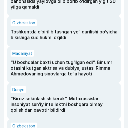
bahonasida yaylovga olib borib o‘ldirgan yigit 20
yilga qamaldi
O‘zbekiston
Toshkentda o‘pirilib tushgan yo‘l qurilishi bo‘yicha
6 kishiga sud hukmi o‘qildi
Madaniyat
“U boshqalar baxti uchun tug‘ilgan edi”. Bir umr
otasini kutgan aktrisa va dublyaj ustasi Rimma
Ahmedovaning sinovlarga to‘la hayoti
Dunyo
“Biroz sekinlashish kerak”. Mutaxassislar
insoniyat sun’iy intellektni boshqara olmay
qolishidan xavotir bildirdi
O‘zbekiston