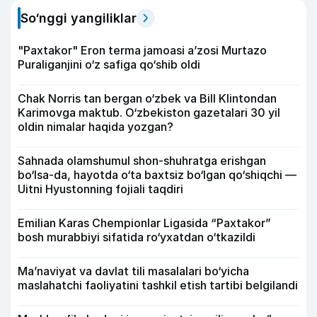
So‘nggi yangiliklar
"Paxtakor" Eron terma jamoasi a’zosi Murtazo
Puraliganjini o‘z safiga qo‘shib oldi
Chak Norris tan bergan o‘zbek va Bill Klintondan
Karimovga maktub. O‘zbekiston gazetalari 30 yil
oldin nimalar haqida yozgan?
Sahnada olamshumul shon-shuhratga erishgan
bo‘lsa-da, hayotda o‘ta baxtsiz bo‘lgan qo‘shiqchi —
Uitni Hyustonning fojiali taqdiri
Emilian Karas Chempionlar Ligasida “Paxtakor”
bosh murabbiyi sifatida ro‘yxatdan o‘tkazildi
Ma’naviyat va davlat tili masalalari bo‘yicha
maslahatchi faoliyatini tashkil etish tartibi belgilandi