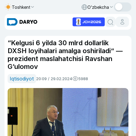
Toshkent
O‘zbekcha
“Kelgusi 6 yilda 30 mlrd dollarlik
DXSH loyihalari amalga oshiriladi” —
prezident maslahatchisi Ravshan
G‘ulomov
Iqtisodiyot
20:09 / 29.02.2024
5988