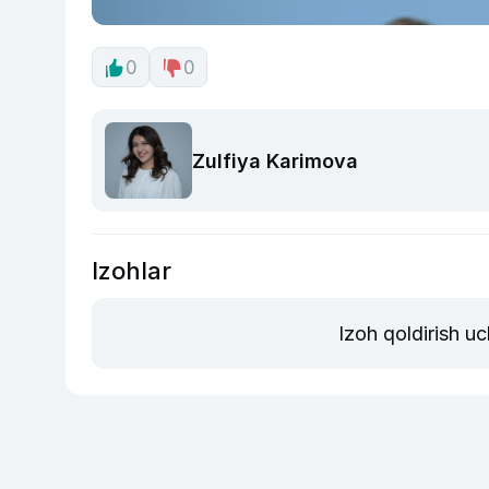
0
0
Zulfiya Karimova
Izohlar
Izoh qoldirish u