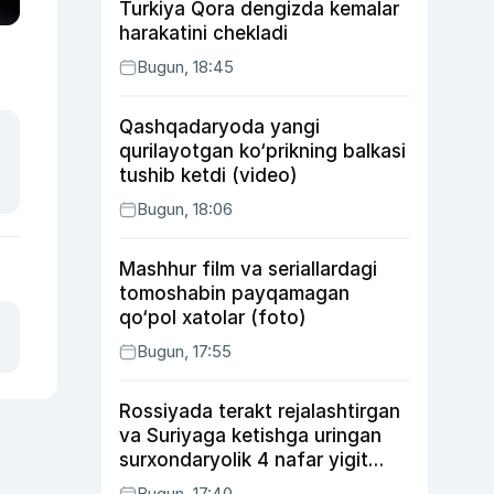
Turkiya Qora dengizda kemalar
harakatini chekladi
Bugun, 18:45
Qashqadaryoda yangi
qurilayotgan ko‘prikning balkasi
tushib ketdi (video)
Bugun, 18:06
Mashhur film va seriallardagi
tomoshabin payqamagan
qo‘pol xatolar (foto)
Bugun, 17:55
Rossiyada terakt rejalashtirgan
va Suriyaga ketishga uringan
surxondaryolik 4 nafar yigit
qamaldi
Bugun, 17:40