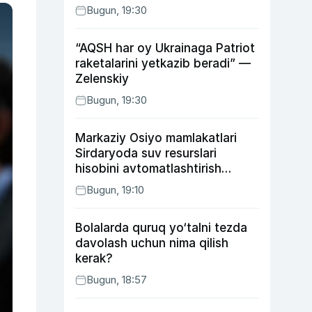
Bugun, 19:30
“AQSH har oy Ukrainaga Patriot
raketalarini yetkazib beradi” —
Zelenskiy
Bugun, 19:30
Markaziy Osiyo mamlakatlari
Sirdaryoda suv resurslari
hisobini avtomatlashtirish
rejasini ishlab chiqishni
Bugun, 19:10
ma’qulladi
Bolalarda quruq yo‘talni tezda
davolash uchun nima qilish
kerak?
Bugun, 18:57