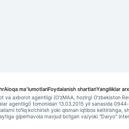
hr
Aloqa ma'lumotlari
Foydalanish shartlari
Yangiliklar arx
t va axborot agentligi (O‘zMAA, hozirgi O‘zbekiston Res
ar agentligi) tomonidan 13.03.2015 yil sanasida 0944
allarni to‘liq ko‘chirish yoki qisman iqtibos keltirishga, 
ytiga giperhavola mavjud bo‘lgan va/yoki “Daryo” intern