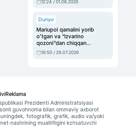
12:24 / 01.08.2026
ayblovlardan asrab
qolgan voqea
Dunyo
Mariupol qamalini yorib
oʻtgan va “Izvarino
qozoni”dan chiqqan
qahramon — Ukraina
19:50 / 29.07.2026
armiyasi bosh
qoʻmondoni Drapatiy
haqida
ivi
Reklama
publikasi Prezidenti Administratsiyasi
-sonli guvohnoma bilan ommaviy axborot
shuningdek, fotografik, grafik, audio va/yoki
et-nashrining muallifligini ko‘rsatuvchi