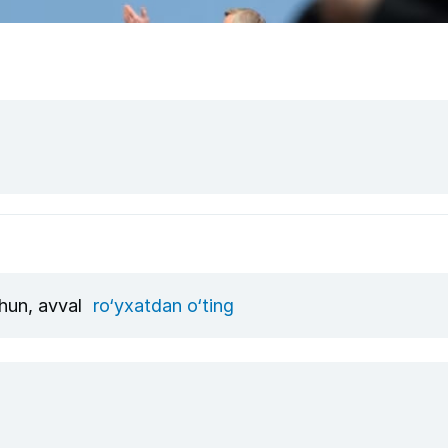
chun, avval
ro‘yxatdan o‘ting