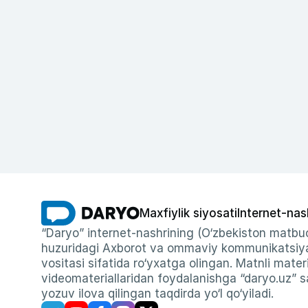
Maxfiylik siyosati
Internet-nas
“Daryo” internet-nashrining (O‘zbekiston matbuo
huzuridagi Axborot va ommaviy kommunikatsiyal
vositasi sifatida ro‘yxatga olingan. Matnli materi
videomateriallaridan foydalanishga “daryo.uz” sa
yozuv ilova qilingan taqdirda yo‘l qo‘yiladi.