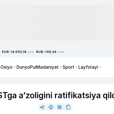
EUR :
RUB :
14 053,18
146,54
so'm
so'm
 Osiyo
Dunyo
Pul
Madaniyat
Sport
Layfstayl
Tga a’zoligini ratifikatsiya qil