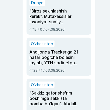
Dunyo
“Biroz sekinlashish
kerak”. Mutaxassislar
insoniyat sun’iy
intellektni boshqara
12:40 / 04.08.2026
olmay qolishidan xavotir
bildirdi
O‘zbekiston
Andijonda Tracker’ga 21
nafar bog‘cha bolasini
joylab, YTH sodir etgan
ayolga sud hukmi o‘qildi
23:41 / 03.08.2026
O‘zbekiston
“Sakkiz qator she’rim
boshimga sakkizta
bomba bo‘lgan”. Abdulla
Oripovni siyosiy