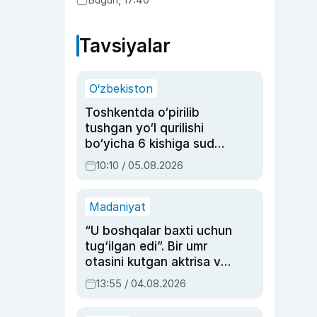
Tavsiyalar
O‘zbekiston
Toshkentda o‘pirilib
tushgan yo‘l qurilishi
bo‘yicha 6 kishiga sud
hukmi o‘qildi
10:10 / 05.08.2026
Madaniyat
“U boshqalar baxti uchun
tug‘ilgan edi”. Bir umr
otasini kutgan aktrisa va
dublyaj ustasi Rimma
13:55 / 04.08.2026
Ahmedovaning
sinovlarga to‘la hayoti