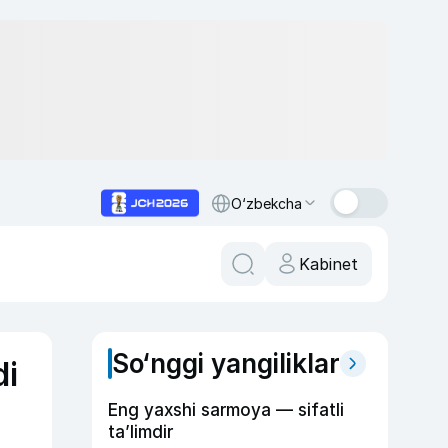
O‘zbekcha
Kabinet
So‘nggi yangiliklar
di
Eng yaxshi sarmoya — sifatli
ta’limdir