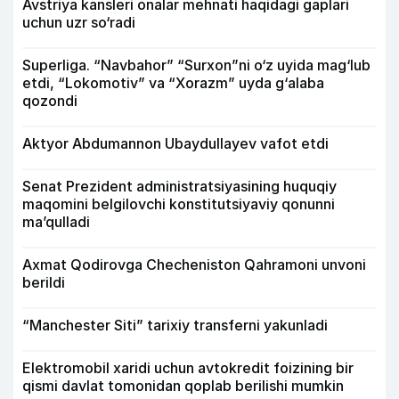
Avstriya kansleri onalar mehnati haqidagi gaplari
uchun uzr so‘radi
Superliga. “Navbahor” “Surxon”ni o‘z uyida mag‘lub
etdi, “Lokomotiv” va “Xorazm” uyda g‘alaba
qozondi
Aktyor Abdu­mannon Ubaydullayev vafot etdi
Senat Prezident administratsiyasining huquqiy
maqomini belgilovchi konstitutsiyaviy qonunni
ma’qulladi
Axmat Qodirovga Checheniston Qahramoni unvoni
berildi
“Manchester Siti” tarixiy transferni yakunladi
Elektromobil xaridi uchun avtokredit foizining bir
qismi davlat tomonidan qoplab berilishi mumkin