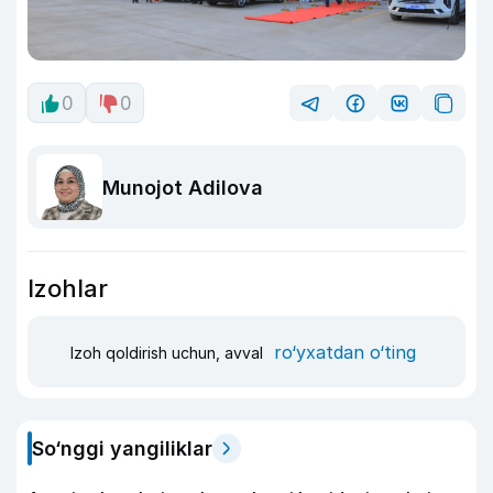
0
0
Munojot Adilova
Izohlar
ro‘yxatdan o‘ting
Izoh qoldirish uchun, avval
So‘nggi yangiliklar