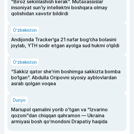
“Biroz sekinlashish kerak”. Mutaxassislar
insoniyat sun’iy intellektni boshqara olmay
qolishidan xavotir bildirdi
O‘zbekiston
Andijonda Tracker’ga 21 nafar bog‘cha bolasini
joylab, YTH sodir etgan ayolga sud hukmi o‘qildi
O‘zbekiston
“Sakkiz qator she’rim boshimga sakkizta bomba
bo‘lgan”. Abdulla Oripovni siyosiy ayblovlardan
asrab qolgan voqea
Dunyo
Mariupol qamalini yorib oʻtgan va “Izvarino
qozoni”dan chiqqan qahramon — Ukraina
armiyasi bosh qoʻmondoni Drapatiy haqida