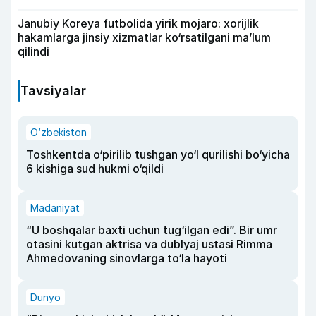
Janubiy Koreya futbolida yirik mojaro: xorijlik
hakamlarga jinsiy xizmatlar ko‘rsatilgani ma’lum
qilindi
Tavsiyalar
O‘zbekiston
Toshkentda o‘pirilib tushgan yo‘l qurilishi bo‘yicha
6 kishiga sud hukmi o‘qildi
Madaniyat
“U boshqalar baxti uchun tug‘ilgan edi”. Bir umr
otasini kutgan aktrisa va dublyaj ustasi Rimma
Ahmedovaning sinovlarga to‘la hayoti
Dunyo