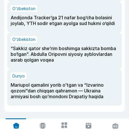
O‘zbekiston
Andijonda Tracker’ga 21 nafar bog‘cha bolasini
joylab, YTH sodir etgan ayolga sud hukmi o‘qildi
O‘zbekiston
“Sakkiz qator she’rim boshimga sakkizta bomba
bo‘lgan”. Abdulla Oripovni siyosiy ayblovlardan
asrab qolgan voqea
Dunyo
Mariupol qamalini yorib oʻtgan va “Izvarino
qozoni”dan chiqqan qahramon — Ukraina
armiyasi bosh qoʻmondoni Drapatiy haqida