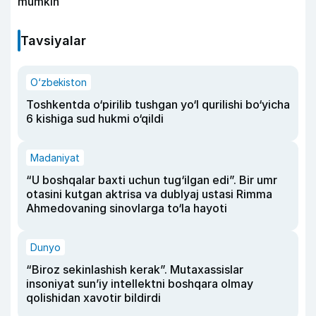
mumkin
Tavsiyalar
O‘zbekiston
Toshkentda o‘pirilib tushgan yo‘l qurilishi bo‘yicha
6 kishiga sud hukmi o‘qildi
Madaniyat
“U boshqalar baxti uchun tug‘ilgan edi”. Bir umr
otasini kutgan aktrisa va dublyaj ustasi Rimma
Ahmedovaning sinovlarga to‘la hayoti
Dunyo
“Biroz sekinlashish kerak”. Mutaxassislar
insoniyat sun’iy intellektni boshqara olmay
qolishidan xavotir bildirdi