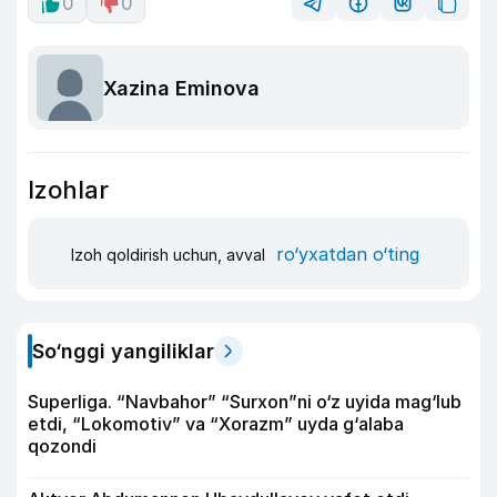
0
0
Xazina Eminova
Izohlar
ro‘yxatdan o‘ting
Izoh qoldirish uchun, avval
So‘nggi yangiliklar
Superliga. “Navbahor” “Surxon”ni o‘z uyida mag‘lub
etdi, “Lokomotiv” va “Xorazm” uyda g‘alaba
qozondi