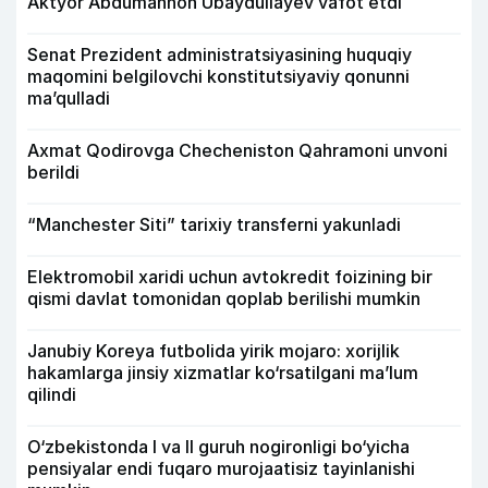
Aktyor Abdu­mannon Ubaydullayev vafot etdi
Senat Prezident administratsiyasining huquqiy
maqomini belgilovchi konstitutsiyaviy qonunni
ma’qulladi
Axmat Qodirovga Checheniston Qahramoni unvoni
berildi
“Manchester Siti” tarixiy transferni yakunladi
Elektromobil xaridi uchun avtokredit foizining bir
qismi davlat tomonidan qoplab berilishi mumkin
Janubiy Koreya futbolida yirik mojaro: xorijlik
hakamlarga jinsiy xizmatlar ko‘rsatilgani ma’lum
qilindi
O‘zbekistonda I va II guruh nogironligi bo‘yicha
pensiyalar endi fuqaro murojaatisiz tayinlanishi