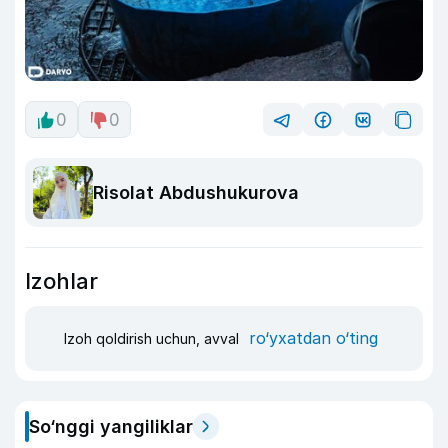
0
0
Risolat Abdushukurova
Izohlar
ro‘yxatdan o‘ting
Izoh qoldirish uchun, avval
So‘nggi yangiliklar