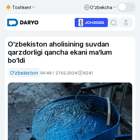
Toshkent
O‘zbekcha
O‘zbekiston aholisining suvdan
qarzdorligi qancha ekani ma’lum
bo‘ldi
O‘zbekiston
00:49 / 27.02.2024
6241