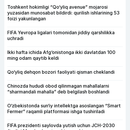
Toshkent hokimligi “Qo‘yliq avenue” mojarosi
yuzasidan munosabat bildirdi: qurilish ishlarining 53
foizi yakunlangan
FIFA Yevropa ligalari tomonidan jiddiy qarshilikka
uchradi
Ikki hafta ichida Afg‘onistonga ikki davlatdan 100
ming odam qaytib keldi
Qo‘yliq dehqon bozori faoliyati qisman cheklandi
Chinozda hududi obod qilinmagan mahallalarni
“sharmandali mahalla” deb belgilash boshlandi
O‘zbekistonda sun‘iy intellektga asoslangan “Smart
Fermer” raqamli platformasi ishga tushiriladi
FIFA prezidenti saylovda yutish uchun JCH-2030