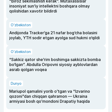
“Biroz sekinlashish kerak”. Mutaxassislar
insoniyat sun’iy intellektni boshqara olmay
qolishidan xavotir bildirdi
O‘zbekiston
Andijonda Tracker’ga 21 nafar bog‘cha bolasini
joylab, YTH sodir etgan ayolga sud hukmi o‘qildi
O‘zbekiston
“Sakkiz qator she’rim boshimga sakkizta bomba
bo‘lgan”. Abdulla Oripovni siyosiy ayblovlardan
asrab qolgan voqea
Dunyo
Mariupol qamalini yorib oʻtgan va “Izvarino
qozoni”dan chiqqan qahramon — Ukraina
armiyasi bosh qoʻmondoni Drapatiy haqida