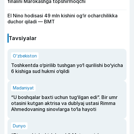
finalini Marokashga topshirmoqchi
El Nino hodisasi 49 mln kishini og‘ir ocharchilikka
duchor qiladi — BMT
Tavsiyalar
O‘zbekiston
Toshkentda o‘pirilib tushgan yo‘l qurilishi bo‘yicha
6 kishiga sud hukmi o‘qildi
Madaniyat
“U boshqalar baxti uchun tug‘ilgan edi”. Bir umr
otasini kutgan aktrisa va dublyaj ustasi Rimma
Ahmedovaning sinovlarga to‘la hayoti
Dunyo