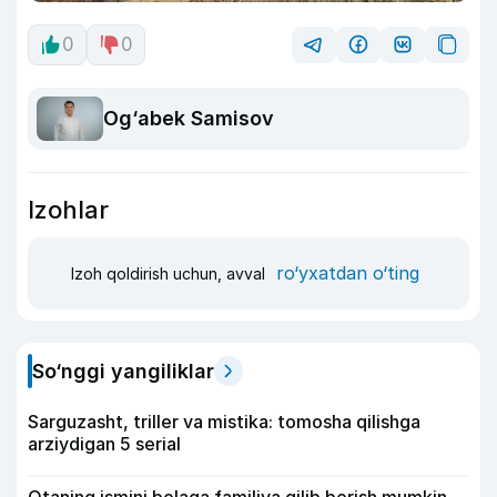
0
0
Og‘abek Samisov
Izohlar
ro‘yxatdan o‘ting
Izoh qoldirish uchun, avval
So‘nggi yangiliklar
Sarguzasht, triller va mistika: tomosha qilishga
arziydigan 5 serial
Otaning ismini bolaga familiya qilib berish mumkin