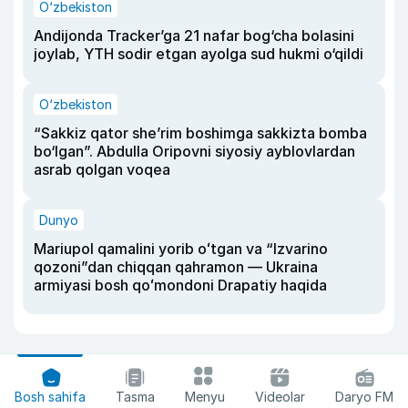
O‘zbekiston
Andijonda Tracker’ga 21 nafar bog‘cha bolasini
joylab, YTH sodir etgan ayolga sud hukmi o‘qildi
O‘zbekiston
“Sakkiz qator she’rim boshimga sakkizta bomba
bo‘lgan”. Abdulla Oripovni siyosiy ayblovlardan
asrab qolgan voqea
Dunyo
Mariupol qamalini yorib oʻtgan va “Izvarino
qozoni”dan chiqqan qahramon — Ukraina
armiyasi bosh qoʻmondoni Drapatiy haqida
Bosh sahifa
Tasma
Menyu
Videolar
Daryo FM