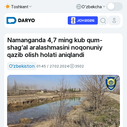
Toshkent
O‘zbekcha
Namanganda 4,7 ming kub qum-
shag‘al aralashmasini noqonuniy
qazib olish holati aniqlandi
O‘zbekiston
01:45 / 27.02.2024
3502