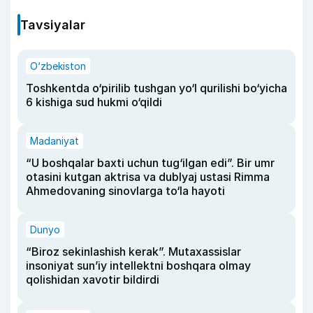
Tavsiyalar
O‘zbekiston
Toshkentda o‘pirilib tushgan yo‘l qurilishi bo‘yicha
6 kishiga sud hukmi o‘qildi
Madaniyat
“U boshqalar baxti uchun tug‘ilgan edi”. Bir umr
otasini kutgan aktrisa va dublyaj ustasi Rimma
Ahmedovaning sinovlarga to‘la hayoti
Dunyo
“Biroz sekinlashish kerak”. Mutaxassislar
insoniyat sun’iy intellektni boshqara olmay
qolishidan xavotir bildirdi