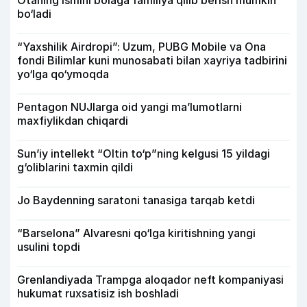
bo‘ladi
“Yaxshilik Airdropi”: Uzum, PUBG Mobile va Ona
fondi Bilimlar kuni munosabati bilan xayriya tadbirini
yo‘lga qo‘ymoqda
Pentagon NUJlarga oid yangi maʼlumotlarni
maxfiylikdan chiqardi
Sun’iy intellekt “Oltin to‘p”ning kelgusi 15 yildagi
g‘oliblarini taxmin qildi
Jo Baydenning saratoni tanasiga tarqab ketdi
“Barselona” Alvaresni qo‘lga kiritishning yangi
usulini topdi
Grenlandiyada Trampga aloqador neft kompaniyasi
hukumat ruxsatisiz ish boshladi