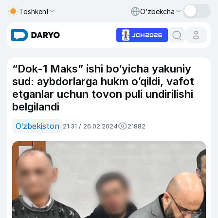
Toshkent
O‘zbekcha
“Dok-1 Maks” ishi bo‘yicha yakuniy
sud: aybdorlarga hukm o‘qildi, vafot
etganlar uchun tovon puli undirilishi
belgilandi
O‘zbekiston
21:31 / 26.02.2024
21882