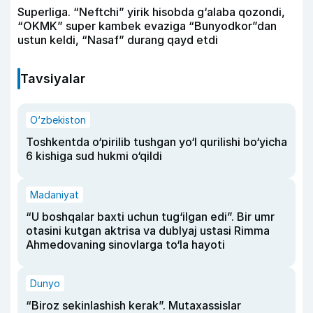
Superliga. “Neftchi” yirik hisobda g‘alaba qozondi,
“OKMK” super kambek evaziga “Bunyodkor”dan
ustun keldi, “Nasaf” durang qayd etdi
Tavsiyalar
O‘zbekiston
Toshkentda o‘pirilib tushgan yo‘l qurilishi bo‘yicha
6 kishiga sud hukmi o‘qildi
Madaniyat
“U boshqalar baxti uchun tug‘ilgan edi”. Bir umr
otasini kutgan aktrisa va dublyaj ustasi Rimma
Ahmedovaning sinovlarga to‘la hayoti
Dunyo
“Biroz sekinlashish kerak”. Mutaxassislar