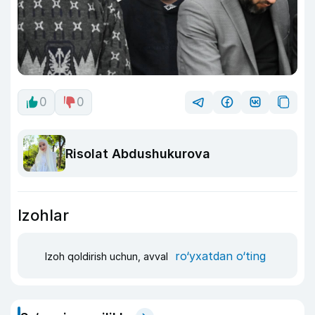
0
0
Risolat Abdushukurova
Izohlar
ro‘yxatdan o‘ting
Izoh qoldirish uchun, avval