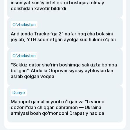
insoniyat sun’iy intellektni boshqara olmay
qolishidan xavotir bildirdi
O‘zbekiston
Andijonda Tracker’ga 21 nafar bog‘cha bolasini
joylab, YTH sodir etgan ayolga sud hukmi o‘qildi
O‘zbekiston
“Sakkiz qator she’rim boshimga sakkizta bomba
bo‘lgan”. Abdulla Oripovni siyosiy ayblovlardan
asrab qolgan voqea
Dunyo
Mariupol qamalini yorib oʻtgan va “Izvarino
qozoni”dan chiqqan qahramon — Ukraina
armiyasi bosh qoʻmondoni Drapatiy haqida