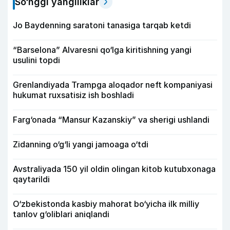
So‘nggi yangiliklar
Jo Baydenning saratoni tanasiga tarqab ketdi
“Barselona” Alvaresni qo‘lga kiritishning yangi
usulini topdi
Grenlandiyada Trampga aloqador neft kompaniyasi
hukumat ruxsatisiz ish boshladi
Farg‘onada “Mansur Kazanskiy” va sherigi ushlandi
Zidanning o‘g‘li yangi jamoaga o‘tdi
Avstraliyada 150 yil oldin olingan kitob kutubxonaga
qaytarildi
O‘zbekistonda kasbiy mahorat bo‘yicha ilk milliy
tanlov g‘oliblari aniqlandi