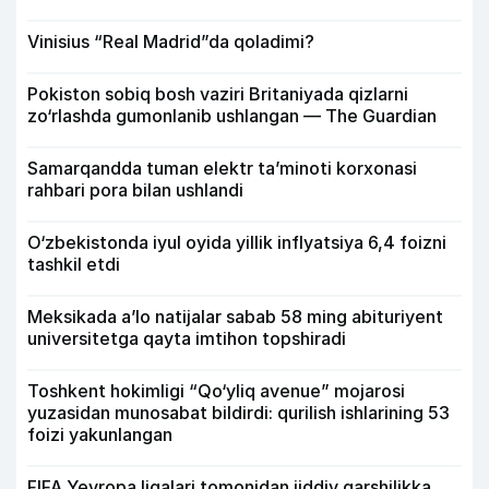
Vinisius “Real Madrid”da qoladimi?
Pokiston sobiq bosh vaziri Britaniyada qizlarni
zo‘rlashda gumonlanib ushlangan — The Guardian
Samarqandda tuman elektr ta’minoti korxonasi
rahbari pora bilan ushlandi
O‘zbekistonda iyul oyida yillik inflyatsiya 6,4 foizni
tashkil etdi
Meksikada a’lo natijalar sabab 58 ming abituriyent
universitetga qayta imtihon topshiradi
Toshkent hokimligi “Qo‘yliq avenue” mojarosi
yuzasidan munosabat bildirdi: qurilish ishlarining 53
foizi yakunlangan
FIFA Yevropa ligalari tomonidan jiddiy qarshilikka