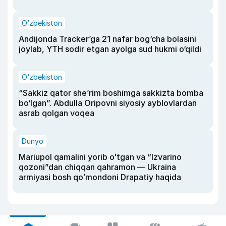
O‘zbekiston
Andijonda Tracker’ga 21 nafar bog‘cha bolasini
joylab, YTH sodir etgan ayolga sud hukmi o‘qildi
O‘zbekiston
“Sakkiz qator she’rim boshimga sakkizta bomba
bo‘lgan”. Abdulla Oripovni siyosiy ayblovlardan
asrab qolgan voqea
Dunyo
Mariupol qamalini yorib oʻtgan va “Izvarino
qozoni”dan chiqqan qahramon — Ukraina
armiyasi bosh qoʻmondoni Drapatiy haqida