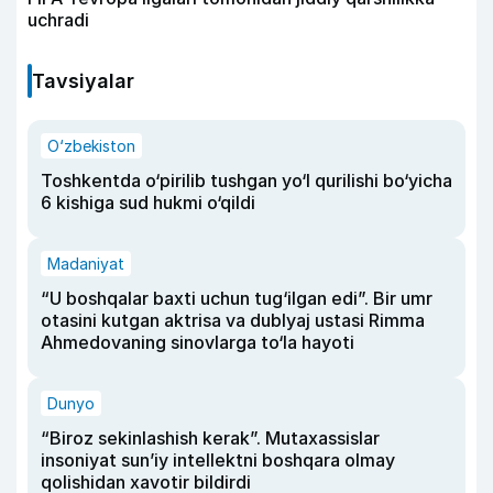
uchradi
Tavsiyalar
O‘zbekiston
Toshkentda o‘pirilib tushgan yo‘l qurilishi bo‘yicha
6 kishiga sud hukmi o‘qildi
Madaniyat
“U boshqalar baxti uchun tug‘ilgan edi”. Bir umr
otasini kutgan aktrisa va dublyaj ustasi Rimma
Ahmedovaning sinovlarga to‘la hayoti
Dunyo
“Biroz sekinlashish kerak”. Mutaxassislar
insoniyat sun’iy intellektni boshqara olmay
qolishidan xavotir bildirdi