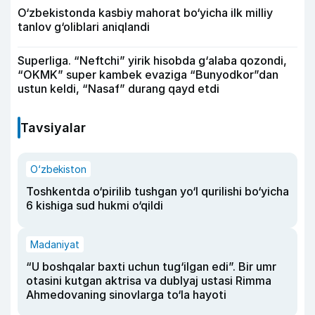
O‘zbekistonda kasbiy mahorat bo‘yicha ilk milliy
tanlov g‘oliblari aniqlandi
Superliga. “Neftchi” yirik hisobda g‘alaba qozondi,
“OKMK” super kambek evaziga “Bunyodkor”dan
ustun keldi, “Nasaf” durang qayd etdi
Tavsiyalar
O‘zbekiston
Toshkentda o‘pirilib tushgan yo‘l qurilishi bo‘yicha
6 kishiga sud hukmi o‘qildi
Madaniyat
“U boshqalar baxti uchun tug‘ilgan edi”. Bir umr
otasini kutgan aktrisa va dublyaj ustasi Rimma
Ahmedovaning sinovlarga to‘la hayoti