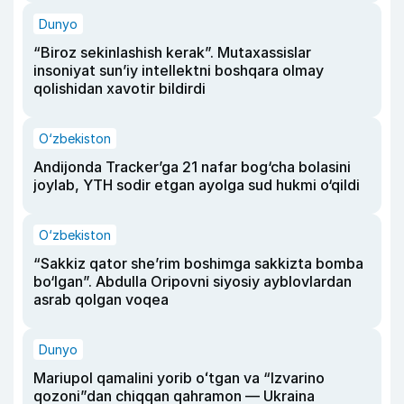
Dunyo
“Biroz sekinlashish kerak”. Mutaxassislar
insoniyat sun’iy intellektni boshqara olmay
qolishidan xavotir bildirdi
O‘zbekiston
Andijonda Tracker’ga 21 nafar bog‘cha bolasini
joylab, YTH sodir etgan ayolga sud hukmi o‘qildi
O‘zbekiston
“Sakkiz qator she’rim boshimga sakkizta bomba
bo‘lgan”. Abdulla Oripovni siyosiy ayblovlardan
asrab qolgan voqea
Dunyo
Mariupol qamalini yorib oʻtgan va “Izvarino
qozoni”dan chiqqan qahramon — Ukraina