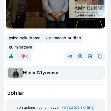
psixologik drama
kutilmagan burilish
kulminatsiya
1
0
Hilola G‘iyosova
Izohlar
ro‘yxatdan o‘ting
Izoh qoldirish uchun, avval