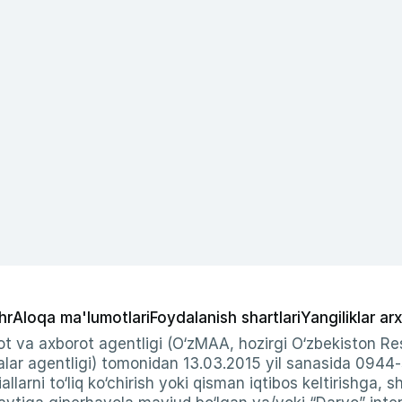
hr
Aloqa ma'lumotlari
Foydalanish shartlari
Yangiliklar arx
t va axborot agentligi (O‘zMAA, hozirgi O‘zbekiston Res
ar agentligi) tomonidan 13.03.2015 yil sanasida 0944
allarni to‘liq ko‘chirish yoki qisman iqtibos keltirishga, 