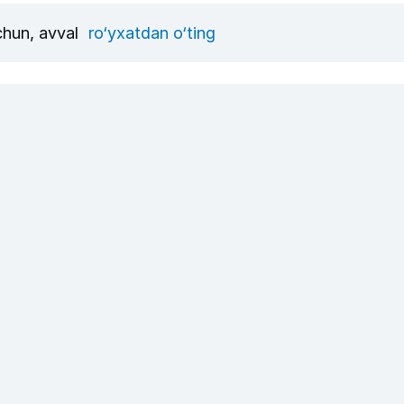
uchun, avval
ro‘yxatdan o‘ting