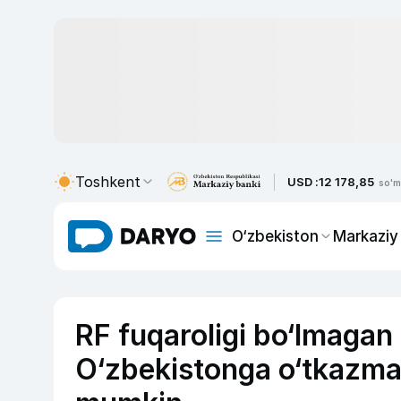
Toshkent
USD :
12 178,85
so'm
O‘zbekiston
Markaziy
RF fuqaroligi bo‘lmagan
O‘zbekistonga o‘tkazma