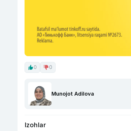
0
0
Munojot Adilova
Izohlar