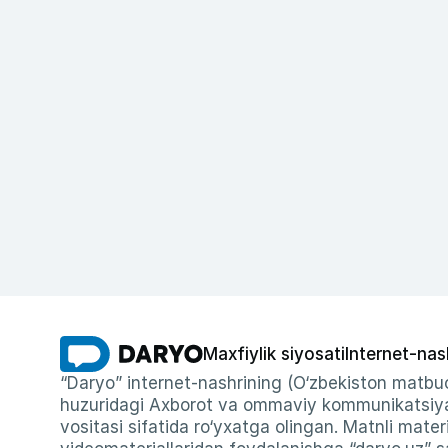
Maxfiylik siyosati
Internet-nas
“Daryo” internet-nashrining (O‘zbekiston matbuo
huzuridagi Axborot va ommaviy kommunikatsiyal
vositasi sifatida ro‘yxatga olingan. Matnli materi