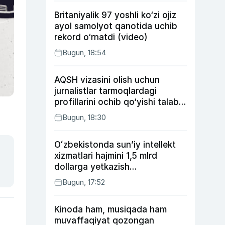
Britaniyalik 97 yoshli ko‘zi ojiz
ayol samolyot qanotida uchib
rekord o‘rnatdi (video)
Bugun, 18:54
AQSH vizasini olish uchun
jurnalistlar tarmoqlardagi
profillarini ochib qo‘yishi talab
etilishi mumkin
Bugun, 18:30
Oʻzbekistonda sunʼiy intellekt
xizmatlari hajmini 1,5 mlrd
dollarga yetkazish
rejalashtirilmoqda
Bugun, 17:52
Kinoda ham, musiqada ham
muvaffaqiyat qozongan