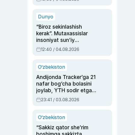
Ahmedovaning
sinovlarga to‘la hayoti
Dunyo
“Biroz sekinlashish
kerak”. Mutaxassislar
insoniyat sun’iy
intellektni boshqara
12:40 / 04.08.2026
olmay qolishidan xavotir
bildirdi
O‘zbekiston
Andijonda Tracker’ga 21
nafar bog‘cha bolasini
joylab, YTH sodir etgan
ayolga sud hukmi o‘qildi
23:41 / 03.08.2026
O‘zbekiston
“Sakkiz qator she’rim
boshimga sakkizta