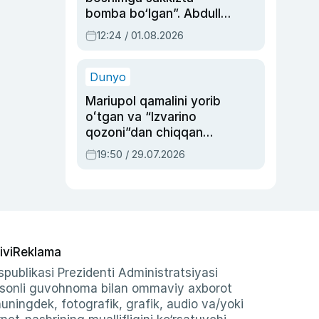
bomba bo‘lgan”. Abdulla
Oripovni siyosiy
12:24 / 01.08.2026
ayblovlardan asrab
qolgan voqea
Dunyo
Mariupol qamalini yorib
oʻtgan va “Izvarino
qozoni”dan chiqqan
qahramon — Ukraina
19:50 / 29.07.2026
armiyasi bosh
qoʻmondoni Drapatiy
haqida
ivi
Reklama
publikasi Prezidenti Administratsiyasi
-sonli guvohnoma bilan ommaviy axborot
shuningdek, fotografik, grafik, audio va/yoki