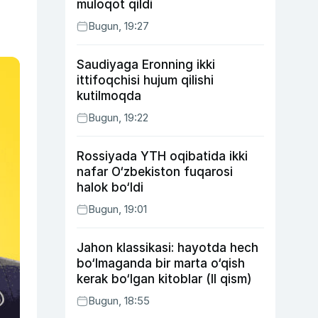
muloqot qildi
Bugun, 19:27
Saudiyaga Eronning ikki
ittifoqchisi hujum qilishi
kutilmoqda
Bugun, 19:22
Rossiyada YTH oqibatida ikki
nafar O‘zbekiston fuqarosi
halok bo‘ldi
Bugun, 19:01
Jahon klassikasi: hayotda hech
bo‘lmaganda bir marta o‘qish
kerak bo‘lgan kitoblar (II qism)
Bugun, 18:55