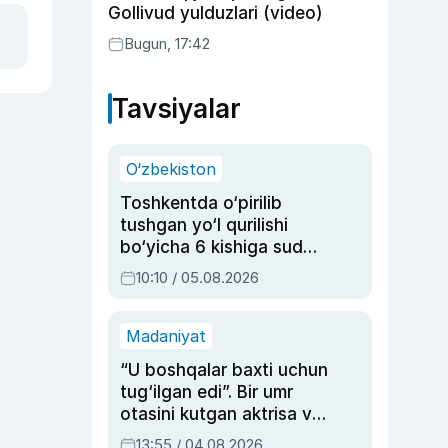
Gollivud yulduzlari (video)
Bugun, 17:42
Tavsiyalar
O‘zbekiston
Toshkentda o‘pirilib
tushgan yo‘l qurilishi
bo‘yicha 6 kishiga sud
hukmi o‘qildi
10:10 / 05.08.2026
Madaniyat
“U boshqalar baxti uchun
tug‘ilgan edi”. Bir umr
otasini kutgan aktrisa va
dublyaj ustasi Rimma
13:55 / 04.08.2026