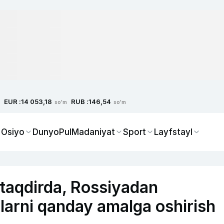
EUR :
RUB :
14 053,18
146,54
so'm
so'm
 Osiyo
Dunyo
Pul
Madaniyat
Sport
Layfstayl
 taqdirda, Rossiyadan
larni qanday amalga oshirish