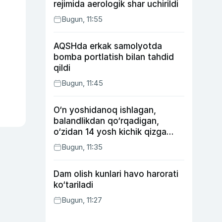
rejimida aerologik shar uchirildi
Bugun, 11:55
AQSHda erkak samolyotda
bomba portlatish bilan tahdid
qildi
Bugun, 11:45
O‘n yoshidanoq ishlagan,
balandlikdan qo‘rqadigan,
o‘zidan 14 yosh kichik qizga
uylangan Yorqinxo‘ja Umarov
Bugun, 11:35
34 yoshda
Dam olish kunlari havo harorati
ko‘tariladi
Bugun, 11:27