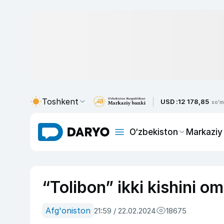
Toshkent
USD :
12 178,85
so'm
O‘zbekiston
Markaziy
“Tolibon” ikki kishini om
Afg'oniston
21:59 / 22.02.2024
18675