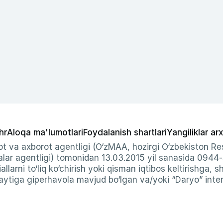
hr
Aloqa ma'lumotlari
Foydalanish shartlari
Yangiliklar arx
t va axborot agentligi (O‘zMAA, hozirgi O‘zbekiston Res
ar agentligi) tomonidan 13.03.2015 yil sanasida 0944
allarni to‘liq ko‘chirish yoki qisman iqtibos keltirishga, 
ytiga giperhavola mavjud bo‘lgan va/yoki “Daryo” intern