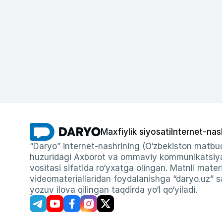
Maxfiylik siyosati
Internet-nas
“Daryo” internet-nashrining (O‘zbekiston matbuo
huzuridagi Axborot va ommaviy kommunikatsiyal
vositasi sifatida ro‘yxatga olingan. Matnli materi
videomateriallaridan foydalanishga “daryo.uz” sa
yozuv ilova qilingan taqdirda yo‘l qo‘yiladi.