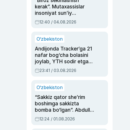
“Biroz sekinlashish
kerak”. Mutaxassislar
insoniyat sun’iy
intellektni boshqara
12:40 / 04.08.2026
olmay qolishidan xavotir
bildirdi
O‘zbekiston
Andijonda Tracker’ga 21
nafar bog‘cha bolasini
joylab, YTH sodir etgan
ayolga sud hukmi o‘qildi
23:41 / 03.08.2026
O‘zbekiston
“Sakkiz qator she’rim
boshimga sakkizta
bomba bo‘lgan”. Abdulla
Oripovni siyosiy
12:24 / 01.08.2026
ayblovlardan asrab
qolgan voqea