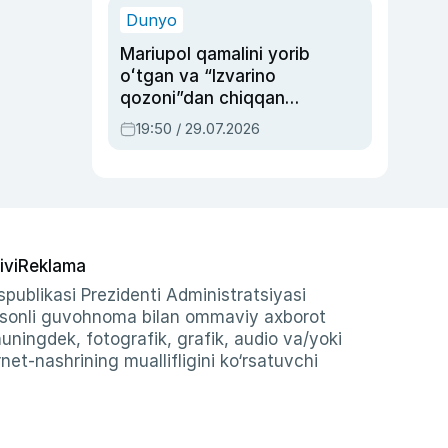
Dunyo
Mariupol qamalini yorib
oʻtgan va “Izvarino
qozoni”dan chiqqan
qahramon — Ukraina
19:50 / 29.07.2026
armiyasi bosh
qoʻmondoni Drapatiy
haqida
ivi
Reklama
publikasi Prezidenti Administratsiyasi
-sonli guvohnoma bilan ommaviy axborot
shuningdek, fotografik, grafik, audio va/yoki
et-nashrining muallifligini ko‘rsatuvchi