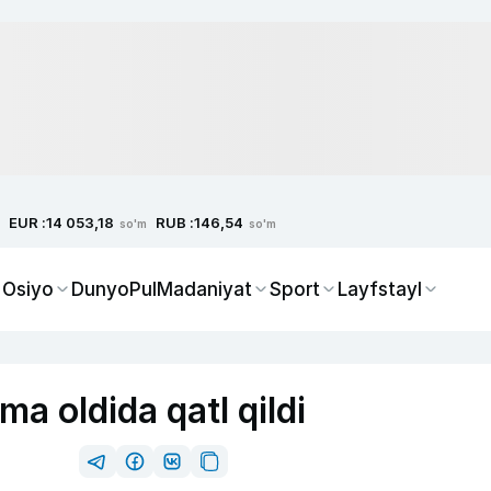
EUR :
RUB :
14 053,18
146,54
so'm
so'm
 Osiyo
Dunyo
Pul
Madaniyat
Sport
Layfstayl
ma oldida qatl qildi