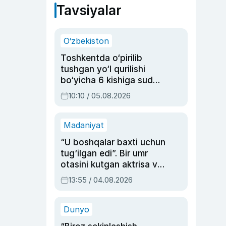
Tavsiyalar
O‘zbekiston
Toshkentda o‘pirilib
tushgan yo‘l qurilishi
bo‘yicha 6 kishiga sud
hukmi o‘qildi
10:10 / 05.08.2026
Madaniyat
“U boshqalar baxti uchun
tug‘ilgan edi”. Bir umr
otasini kutgan aktrisa va
dublyaj ustasi Rimma
13:55 / 04.08.2026
Ahmedovaning
sinovlarga to‘la hayoti
Dunyo