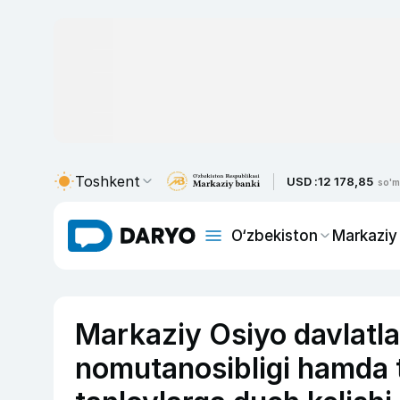
Toshkent
USD :
12 178,85
so'm
O‘zbekiston
Markaziy
Markaziy Osiyo davlatlar
nomutanosibligi hamda tu