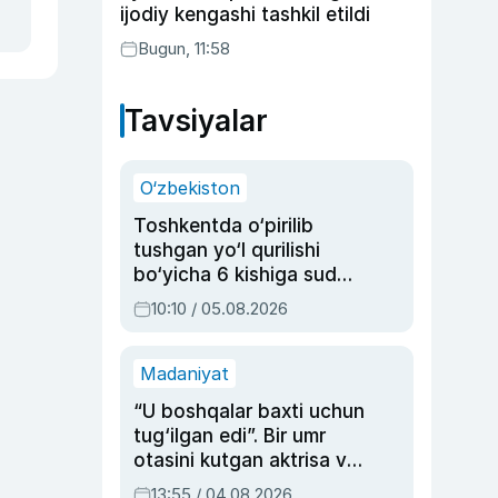
ijodiy kengashi tashkil etildi
Bugun, 11:58
Tavsiyalar
O‘zbekiston
Toshkentda o‘pirilib
tushgan yo‘l qurilishi
bo‘yicha 6 kishiga sud
hukmi o‘qildi
10:10 / 05.08.2026
Madaniyat
“U boshqalar baxti uchun
tug‘ilgan edi”. Bir umr
otasini kutgan aktrisa va
dublyaj ustasi Rimma
13:55 / 04.08.2026