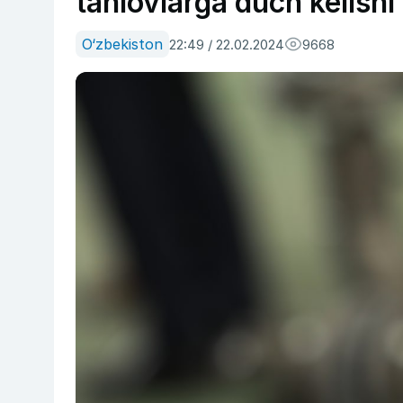
tanlovlarga duch kelishi 
O‘zbekiston
22:49 / 22.02.2024
9668