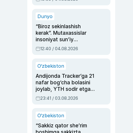
Ahmedovaning
sinovlarga to‘la hayoti
Dunyo
“Biroz sekinlashish
kerak”. Mutaxassislar
insoniyat sun’iy
intellektni boshqara
12:40 / 04.08.2026
olmay qolishidan xavotir
bildirdi
O‘zbekiston
Andijonda Tracker’ga 21
nafar bog‘cha bolasini
joylab, YTH sodir etgan
ayolga sud hukmi o‘qildi
23:41 / 03.08.2026
O‘zbekiston
“Sakkiz qator she’rim
boshimga sakkizta