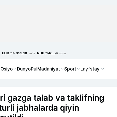
EUR :
RUB :
14 053,18
146,54
so'm
so'm
 Osiyo
Dunyo
Pul
Madaniyat
Sport
Layfstayl
i gazga talab va taklifning
rli jabhalarda qiyin