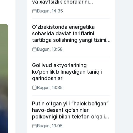
va xavfsizlik choralarini
kuchaytirdi
Bugun, 14:35
Oʻzbekistonda energetika
sohasida davlat tariflarini
tartibga solishning yangi tizimi
joriy etildi
Bugun, 13:58
Gollivud aktyorlarining
ko‘pchilik bilmaydigan taniqli
qarindoshlari
Bugun, 13:35
Putin o‘tgan yili “halok bo‘lgan”
havo-desant qo‘shinlari
polkovnigi bilan telefon orqali
suhbatlashdi
Bugun, 13:05