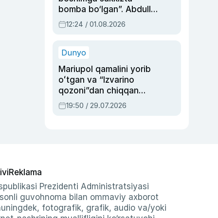
bomba bo‘lgan”. Abdulla
Oripovni siyosiy
12:24 / 01.08.2026
ayblovlardan asrab
qolgan voqea
Dunyo
Mariupol qamalini yorib
oʻtgan va “Izvarino
qozoni”dan chiqqan
qahramon — Ukraina
19:50 / 29.07.2026
armiyasi bosh
qoʻmondoni Drapatiy
haqida
ivi
Reklama
publikasi Prezidenti Administratsiyasi
-sonli guvohnoma bilan ommaviy axborot
shuningdek, fotografik, grafik, audio va/yoki