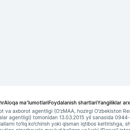
hr
Aloqa ma'lumotlari
Foydalanish shartlari
Yangiliklar arx
t va axborot agentligi (O‘zMAA, hozirgi O‘zbekiston Res
ar agentligi) tomonidan 13.03.2015 yil sanasida 0944
allarni to‘liq ko‘chirish yoki qisman iqtibos keltirishga, 