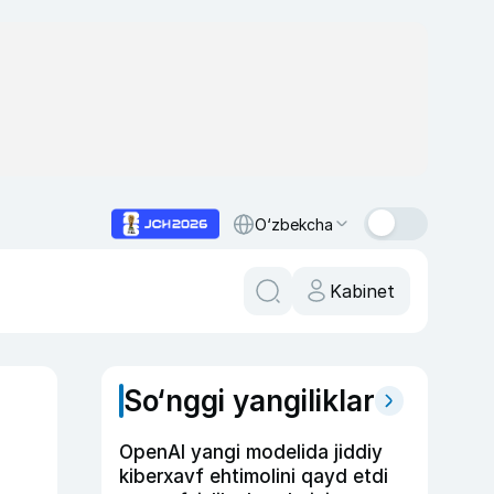
O‘zbekcha
Kabinet
So‘nggi yangiliklar
OpenAI yangi modelida jiddiy
kiberxavf ehtimolini qayd etdi