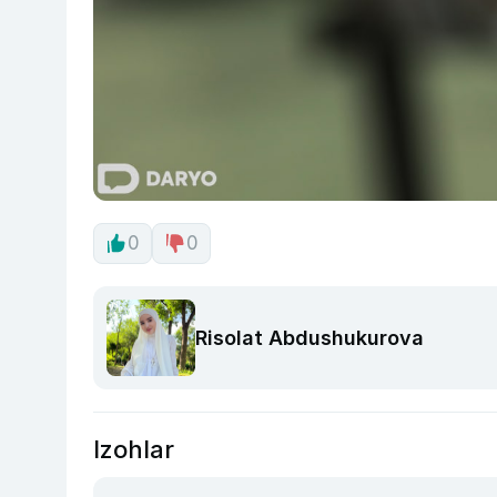
0
0
Risolat Abdushukurova
Izohlar