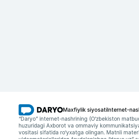
Maxfiylik siyosati
Internet-nas
“Daryo” internet-nashrining (O‘zbekiston matbuo
huzuridagi Axborot va ommaviy kommunikatsiyal
vositasi sifatida ro‘yxatga olingan. Matnli materi