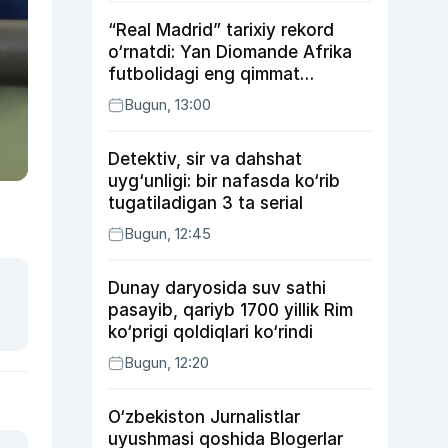
“Real Madrid” tarixiy rekord
o‘rnatdi: Yan Diomande Afrika
futbolidagi eng qimmat
transferga aylandi
Bugun, 13:00
Detektiv, sir va dahshat
uyg‘unligi: bir nafasda ko‘rib
tugatiladigan 3 ta serial
Bugun, 12:45
Dunay daryosida suv sathi
pasayib, qariyb 1700 yillik Rim
ko‘prigi qoldiqlari ko‘rindi
Bugun, 12:20
O‘zbekiston Jurnalistlar
uyushmasi qoshida Blogerlar