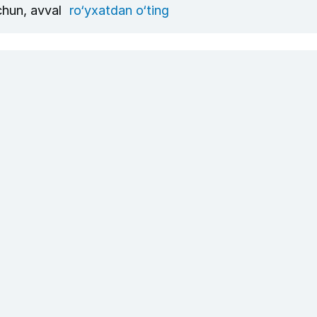
uchun, avval
ro‘yxatdan o‘ting