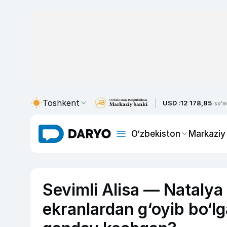
Toshkent
USD :
12 178,85
so'm
O‘zbekiston
Markaziy
Sevimli Alisa — Natalya
ekranlardan g‘oyib bo‘lg