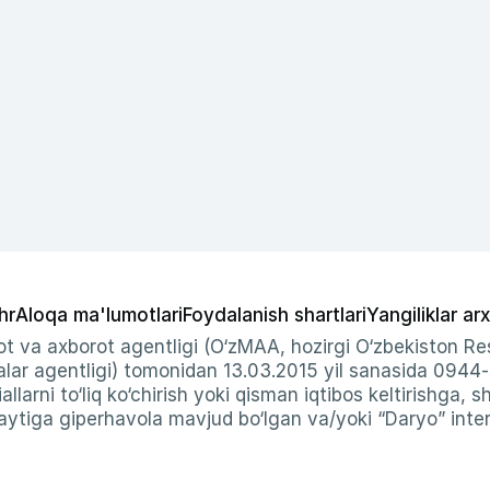
hr
Aloqa ma'lumotlari
Foydalanish shartlari
Yangiliklar arx
t va axborot agentligi (O‘zMAA, hozirgi O‘zbekiston Res
ar agentligi) tomonidan 13.03.2015 yil sanasida 0944
allarni to‘liq ko‘chirish yoki qisman iqtibos keltirishga, 
ytiga giperhavola mavjud bo‘lgan va/yoki “Daryo” intern