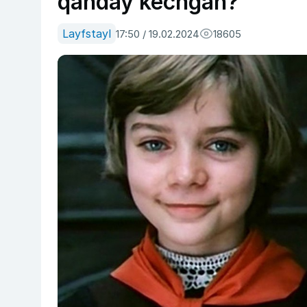
qanday kechgan?
Layfstayl
17:50 / 19.02.2024
18605