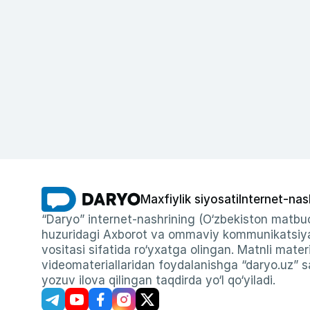
Maxfiylik siyosati
Internet-nas
“Daryo” internet-nashrining (O‘zbekiston matbuo
huzuridagi Axborot va ommaviy kommunikatsiyal
vositasi sifatida ro‘yxatga olingan. Matnli materi
videomateriallaridan foydalanishga “daryo.uz” sa
yozuv ilova qilingan taqdirda yo‘l qo‘yiladi.