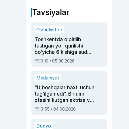
Tavsiyalar
O‘zbekiston
Toshkentda o‘pirilib
tushgan yo‘l qurilishi
bo‘yicha 6 kishiga sud
hukmi o‘qildi
10:10 / 05.08.2026
Madaniyat
“U boshqalar baxti uchun
tug‘ilgan edi”. Bir umr
otasini kutgan aktrisa va
dublyaj ustasi Rimma
13:55 / 04.08.2026
Ahmedovaning
sinovlarga to‘la hayoti
Dunyo