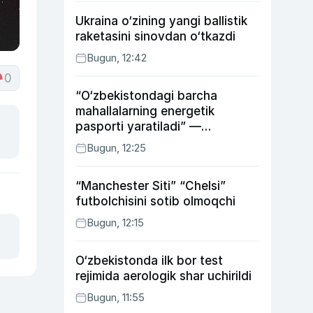
Ukraina o‘zining yangi ballistik
raketasini sinovdan o‘tkazdi
Bugun, 12:42
0
“O‘zbekistondagi barcha
mahallalarning energetik
pasporti yaratiladi” —
energetika vaziri
Bugun, 12:25
“Manchester Siti” “Chelsi”
futbolchisini sotib olmoqchi
Bugun, 12:15
O‘zbekistonda ilk bor test
rejimida aerologik shar uchirildi
Bugun, 11:55