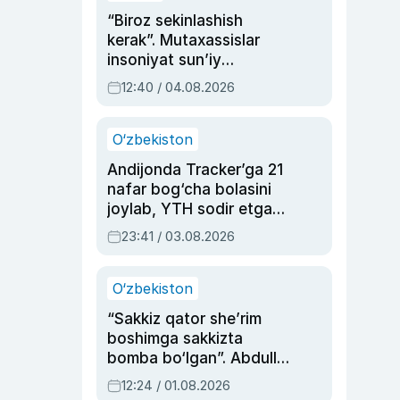
“Biroz sekinlashish
kerak”. Mutaxassislar
insoniyat sun’iy
intellektni boshqara
12:40 / 04.08.2026
olmay qolishidan xavotir
bildirdi
O‘zbekiston
Andijonda Tracker’ga 21
nafar bog‘cha bolasini
joylab, YTH sodir etgan
ayolga sud hukmi o‘qildi
23:41 / 03.08.2026
O‘zbekiston
“Sakkiz qator she’rim
boshimga sakkizta
bomba bo‘lgan”. Abdulla
Oripovni siyosiy
12:24 / 01.08.2026
ayblovlardan asrab