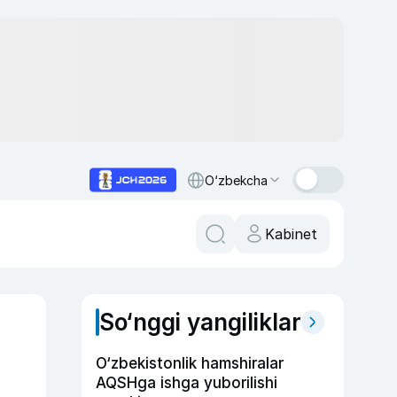
O‘zbekcha
Kabinet
So‘nggi yangiliklar
O‘zbekistonlik hamshiralar
AQSHga ishga yuborilishi