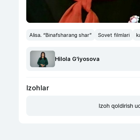
Alisa. “Binafsharang shar”
Sovet filmlari
k
Hilola G‘iyosova
Izohlar
Izoh qoldirish 