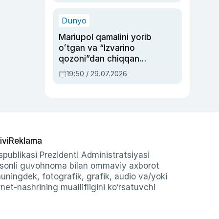
qolgan voqea
Dunyo
Mariupol qamalini yorib
oʻtgan va “Izvarino
qozoni”dan chiqqan
qahramon — Ukraina
19:50 / 29.07.2026
armiyasi bosh
qoʻmondoni Drapatiy
haqida
ivi
Reklama
publikasi Prezidenti Administratsiyasi
-sonli guvohnoma bilan ommaviy axborot
shuningdek, fotografik, grafik, audio va/yoki
et-nashrining muallifligini ko‘rsatuvchi