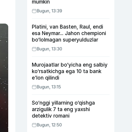
mumkin
Bugun, 13:39
Platini, van Basten, Raul, endi
esa Neymar... Jahon chempioni
bo‘lolmagan superyulduzlar
Bugun, 13:30
Murojaatlar bo‘yicha eng salbiy
ko‘rsatkichga ega 10 ta bank
e’lon qilindi
Bugun, 13:15
So‘nggi yillarning o‘qishga
arzigulik 7 ta eng yaxshi
detektiv romani
Bugun, 12:50