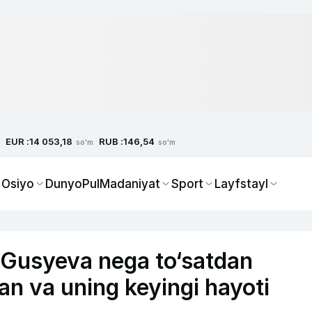
EUR :
RUB :
14 053,18
146,54
so'm
so'm
 Osiyo
Dunyo
Pul
Madaniyat
Sport
Layfstayl
 Gusyeva nega to‘satdan
an va uning keyingi hayoti