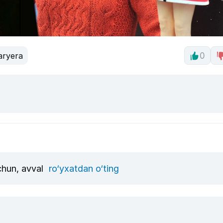
aryera
0
uchun, avval
ro‘yxatdan o‘ting