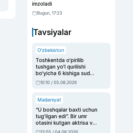
imzoladi
Bugun, 17:23
Tavsiyalar
O‘zbekiston
Toshkentda o‘pirilib
tushgan yo‘l qurilishi
bo‘yicha 6 kishiga sud
hukmi o‘qildi
10:10 / 05.08.2026
Madaniyat
“U boshqalar baxti uchun
tug‘ilgan edi”. Bir umr
otasini kutgan aktrisa va
dublyaj ustasi Rimma
13:55 / 04.08.2026