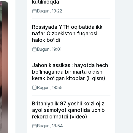
kutilmoqda
Bugun, 19:22
Rossiyada YTH oqibatida ikki
nafar O‘zbekiston fuqarosi
halok bo‘ldi
Bugun, 19:01
Jahon klassikasi: hayotda hech
bo‘lmaganda bir marta o‘qish
kerak bo‘lgan kitoblar (II qism)
Bugun, 18:55
Britaniyalik 97 yoshli ko‘zi ojiz
ayol samolyot qanotida uchib
rekord o‘rnatdi (video)
Bugun, 18:54