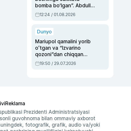
bomba bo‘lgan”. Abdulla
Oripovni siyosiy
12:24 / 01.08.2026
ayblovlardan asrab
qolgan voqea
Dunyo
Mariupol qamalini yorib
oʻtgan va “Izvarino
qozoni”dan chiqqan
qahramon — Ukraina
19:50 / 29.07.2026
armiyasi bosh
qoʻmondoni Drapatiy
haqida
ivi
Reklama
publikasi Prezidenti Administratsiyasi
-sonli guvohnoma bilan ommaviy axborot
shuningdek, fotografik, grafik, audio va/yoki