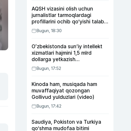
AQSH vizasini olish uchun
jurnalistlar tarmoqlardagi
profillarini ochib qo‘yishi talab
etilishi mumkin
Bugun, 18:30
Oʻzbekistonda sunʼiy intellekt
xizmatlari hajmini 1,5 mlrd
dollarga yetkazish
rejalashtirilmoqda
Bugun, 17:52
Kinoda ham, musiqada ham
muvaffaqiyat qozongan
Gollivud yulduzlari (video)
Bugun, 17:42
Saudiya, Pokiston va Turkiya
qo‘shma mudofaa bitimi