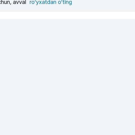
uchun, avval
ro‘yxatdan o‘ting