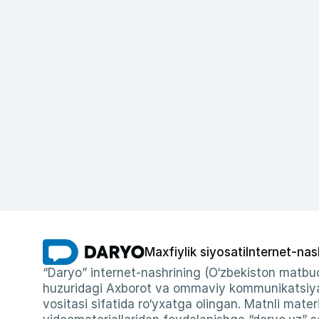
Maxfiylik siyosati
Internet-nas
“Daryo” internet-nashrining (O‘zbekiston matbuo
huzuridagi Axborot va ommaviy kommunikatsiyal
vositasi sifatida ro‘yxatga olingan. Matnli materi