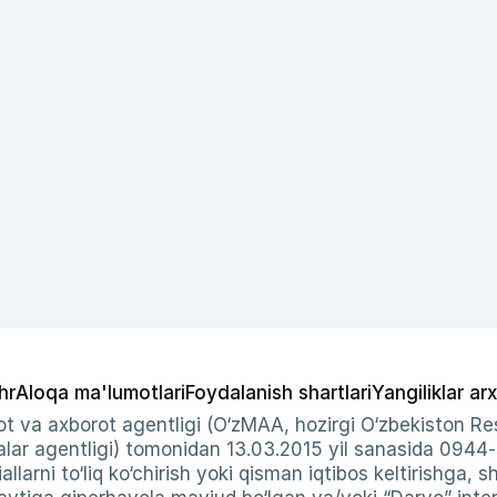
hr
Aloqa ma'lumotlari
Foydalanish shartlari
Yangiliklar arx
t va axborot agentligi (O‘zMAA, hozirgi O‘zbekiston Res
ar agentligi) tomonidan 13.03.2015 yil sanasida 0944
allarni to‘liq ko‘chirish yoki qisman iqtibos keltirishga, 