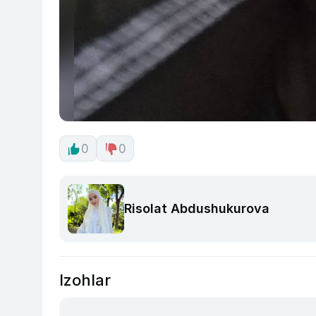
0
0
Risolat Abdushukurova
Izohlar