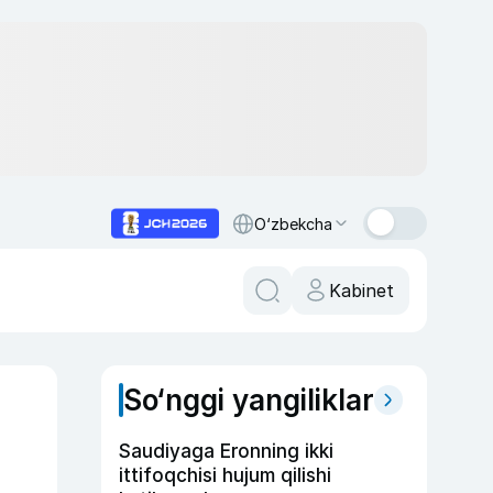
O‘zbekcha
Kabinet
So‘nggi yangiliklar
Saudiyaga Eronning ikki
ittifoqchisi hujum qilishi