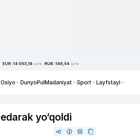
EUR :
RUB :
14 053,18
146,54
so'm
so'm
 Osiyo
Dunyo
Pul
Madaniyat
Sport
Layfstayl
bedarak yo‘qoldi