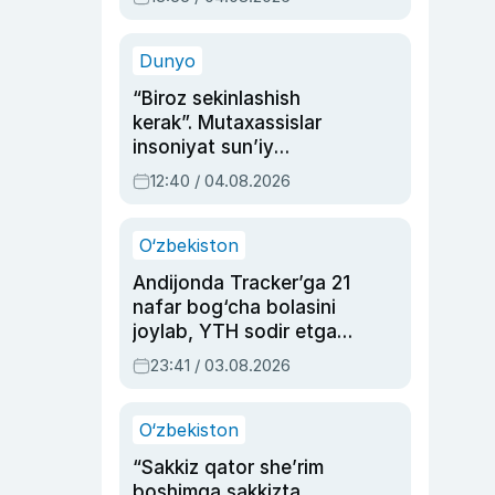
Ahmedovaning
sinovlarga to‘la hayoti
Dunyo
“Biroz sekinlashish
kerak”. Mutaxassislar
insoniyat sun’iy
intellektni boshqara
12:40 / 04.08.2026
olmay qolishidan xavotir
bildirdi
O‘zbekiston
Andijonda Tracker’ga 21
nafar bog‘cha bolasini
joylab, YTH sodir etgan
ayolga sud hukmi o‘qildi
23:41 / 03.08.2026
O‘zbekiston
“Sakkiz qator she’rim
boshimga sakkizta