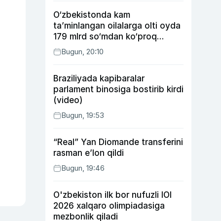
O‘zbekistonda kam
ta’minlangan oilalarga olti oyda
179 mlrd so‘mdan ko‘proq
ijtimoiy keshbek to‘lab berildi
Bugun, 20:10
Braziliyada kapibaralar
parlament binosiga bostirib kirdi
(video)
Bugun, 19:53
“Real” Yan Diomande transferini
rasman e’lon qildi
Bugun, 19:46
O'zbekiston ilk bor nufuzli IOI
2026 xalqaro olimpiadasiga
mezbonlik qiladi