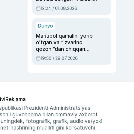
Oripovni siyosiy
12:24 / 01.08.2026
ayblovlardan asrab
qolgan voqea
Dunyo
Mariupol qamalini yorib
oʻtgan va “Izvarino
qozoni”dan chiqqan
qahramon — Ukraina
19:50 / 29.07.2026
armiyasi bosh
qoʻmondoni Drapatiy
haqida
ivi
Reklama
publikasi Prezidenti Administratsiyasi
-sonli guvohnoma bilan ommaviy axborot
shuningdek, fotografik, grafik, audio va/yoki
et-nashrining muallifligini ko‘rsatuvchi