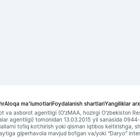
hr
Aloqa ma'lumotlari
Foydalanish shartlari
Yangiliklar arx
t va axborot agentligi (O‘zMAA, hozirgi O‘zbekiston Res
ar agentligi) tomonidan 13.03.2015 yil sanasida 0944
allarni to‘liq ko‘chirish yoki qisman iqtibos keltirishga, 
ytiga giperhavola mavjud bo‘lgan va/yoki “Daryo” intern