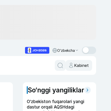
O‘zbekcha
Kabinet
So‘nggi yangiliklar
O‘zbekiston fuqarolari yangi
dastur orqali AQSHdagi