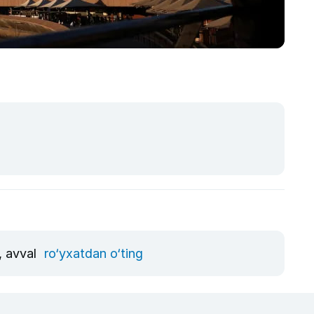
, avval
ro‘yxatdan o‘ting