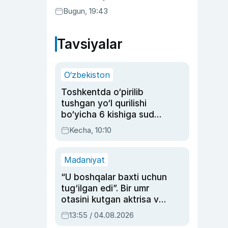
Bugun, 19:43
Tavsiyalar
O‘zbekiston
Toshkentda o‘pirilib
tushgan yo‘l qurilishi
bo‘yicha 6 kishiga sud
hukmi o‘qildi
Kecha, 10:10
Madaniyat
“U boshqalar baxti uchun
tug‘ilgan edi”. Bir umr
otasini kutgan aktrisa va
dublyaj ustasi Rimma
13:55 / 04.08.2026
Ahmedovaning