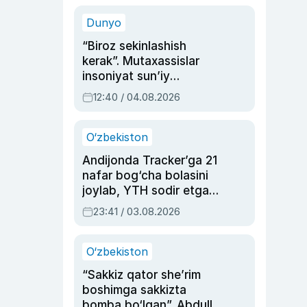
sinovlarga to‘la hayoti
Dunyo
“Biroz sekinlashish
kerak”. Mutaxassislar
insoniyat sun’iy
intellektni boshqara
12:40 / 04.08.2026
olmay qolishidan xavotir
bildirdi
O‘zbekiston
Andijonda Tracker’ga 21
nafar bog‘cha bolasini
joylab, YTH sodir etgan
ayolga sud hukmi o‘qildi
23:41 / 03.08.2026
O‘zbekiston
“Sakkiz qator she’rim
boshimga sakkizta
bomba bo‘lgan”. Abdulla