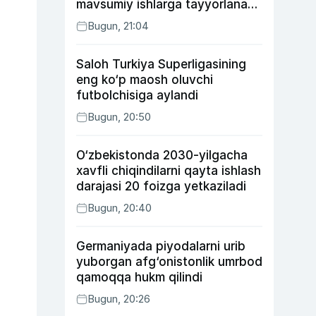
mavsumiy ishlarga tayyorlanadi
va joylashtiriladi
Bugun, 21:04
Saloh Turkiya Superligasining
eng ko‘p maosh oluvchi
futbolchisiga aylandi
Bugun, 20:50
O‘zbekistonda 2030-yilgacha
xavfli chiqindilarni qayta ishlash
darajasi 20 foizga yetkaziladi
Bugun, 20:40
Germaniyada piyodalarni urib
yuborgan afg‘onistonlik umrbod
qamoqqa hukm qilindi
Bugun, 20:26