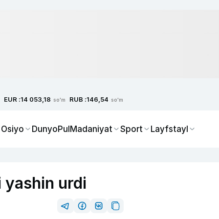
EUR :
RUB :
14 053,18
146,54
so'm
so'm
 Osiyo
Dunyo
Pul
Madaniyat
Sport
Layfstayl
i yashin urdi