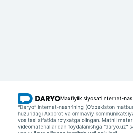
Maxfiylik siyosati
Internet-nas
“Daryo” internet-nashrining (O‘zbekiston matbuo
huzuridagi Axborot va ommaviy kommunikatsiyal
vositasi sifatida ro‘yxatga olingan. Matnli materi
videomateriallaridan foydalanishga “daryo.uz” sa