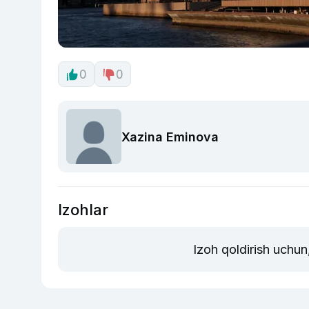
0
0
Xazina Eminova
Izohlar
Izoh qoldirish uchun